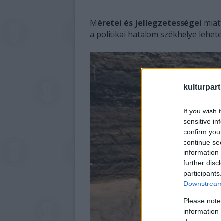
M
éretei és jellegzetességei
miatt
a politikai hatalom székhelye lehete
kulturpart
If you wish 
sensitive in
confirm you
continue se
information 
further disc
participants
Downstream 
Please note
information 