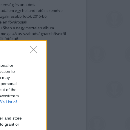
elenség és anatómia
rradalom egy holland fotós szemével
izgalmasabb fotók 2015-ből
elen fővárosiak
ülőben a nagy meztelen album
 meg a 48-as szabadságharc hőseiről
lt fotókat!
vél feliratkozás
sonal or
ection to
ou may
 personal
out of the
 downstream
B’s List of
er and store
to grant or