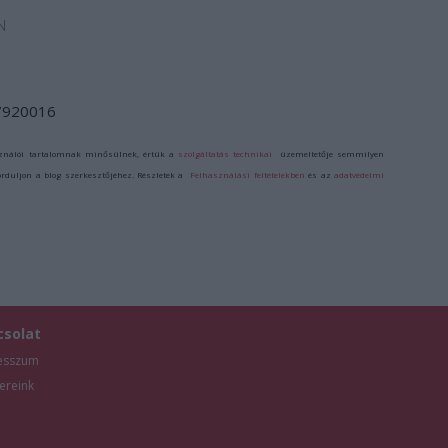
N
/7920016
ználói tartalomnak minősülnek, értük a
szolgáltatás technikai
üzemeltetője semmilyen
forduljon a blog szerkesztőjéhez. Részletek a
Felhasználási feltételekben
és az
adatvédelmi
csolat
esszum
ereink