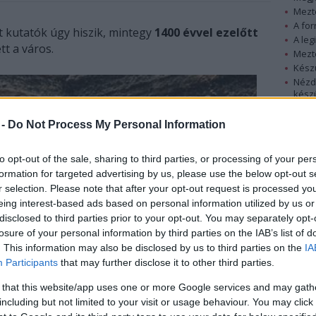
Mezt
A fo
 kutatók úgy hiszik, mintegy
1400 évvel ezelőtt
A leg
tt a város.
Mezt
Kész
Nézd
készü
Hírle
 -
Do Not Process My Personal Information
to opt-out of the sale, sharing to third parties, or processing of your per
formation for targeted advertising by us, please use the below opt-out s
r selection. Please note that after your opt-out request is processed y
eing interest-based ads based on personal information utilized by us or
disclosed to third parties prior to your opt-out. You may separately opt-
losure of your personal information by third parties on the IAB’s list of
. This information may also be disclosed by us to third parties on the
IA
Participants
that may further disclose it to other third parties.
 that this website/app uses one or more Google services and may gath
including but not limited to your visit or usage behaviour. You may click 