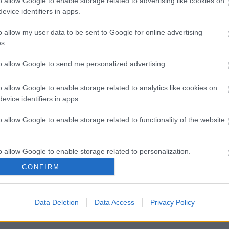
o allow Google to enable storage related to advertising like cookies on
 a dzsungelben, a Calakmul Bioszféra Rezervátum
evice identifiers in apps.
lisz egyike ama közel 80 helyszínnek, melyet az
si projekt során azonosítottak.
o allow my user data to be sent to Google for online advertising
s.
to allow Google to send me personalized advertising.
o allow Google to enable storage related to analytics like cookies on
evice identifiers in apps.
o allow Google to enable storage related to functionality of the website
o allow Google to enable storage related to personalization.
CONFIRM
o allow Google to enable storage related to security, including
cation functionality and fraud prevention, and other user protection.
BAN
Data Deletion
Data Access
Privacy Policy