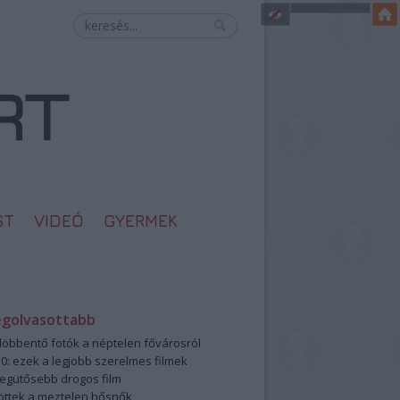
ST
VIDEÓ
GYERMEK
egolvasottabb
öbbentő fotók a néptelen fővárosról
0: ezek a legjobb szerelmes filmek
legütősebb drogos film
öttek a meztelen hősnők