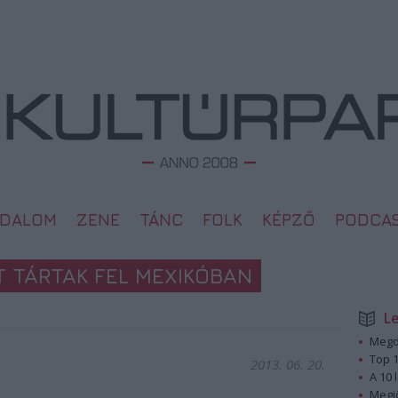
ODALOM
ZENE
TÁNC
FOLK
KÉPZŐ
PODCA
 TÁRTAK FEL MEXIKÓBAN
L
Megd
Top 1
2013. 06. 20.
A 10 
Megj