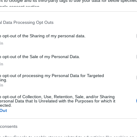
 to Google and its third-party tags to use your data for below specifi
ogle consent section.
l Data Processing Opt Outs
o opt-out of the Sharing of my personal data.
te szakértői csapat a lelőhelyet Chactun névre
In
 mexikói Nemzeti Antropológiai és Történelmi
o opt-out of the Sale of my Personal Data.
In
 középső síkságokon, melynek kiterjedése és
dzcaanhoz és El Palmarhoz hasonlít, melyek
to opt-out of processing my Personal Data for Targeted
ing.
 – írja Sprajc a közleményben. A komplexum több
In
o opt-out of Collection, Use, Retention, Sale, and/or Sharing
ersonal Data that Is Unrelated with the Purposes for which it
0 feliratokat is hordoz - száma alapján a kutatók
lected.
közötti időszakban a kormány székhelye lehetett. Az
Out
l Geographic Társaság és két magánvállalat, az
ga szponzorálja.
consents