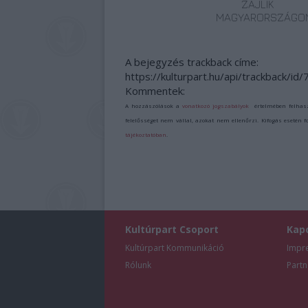
ZAJLIK
MAGYARORSZÁGO
A bejegyzés trackback címe:
https://kulturpart.hu/api/trackback/id
Kommentek:
A hozzászólások a
vonatkozó jogszabályok
értelmében felhas
felelősséget nem vállal, azokat nem ellenőrzi. Kifogás esetén 
tájékoztatóban
.
Kultúrpart Csoport
Kap
Kultúrpart Kommunikáció
Impr
Rólunk
Partn