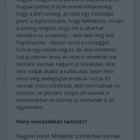
hogyan juthat el az érzelmei kifejezéséig,
hogy a leírt szöveg, az csak egy kiindulási
pont, a legfontosabb, hogy felfedezze, mi van
a szöveg mögött, hogy mit is akarhat
mondani az a személy – akit neki meg kell
fogalmaznia – éppen. azzal a szöveggel.
Szóval egy mesterség ez, de nem mindenki
tud jó mester lenni, és nem is mindenki tud
tanítani. Vannak nagyon jó színészek, akik
nem tudják átadni a tudásukat, talán mert
nincs elég pedagógiai érzékük hozzá. És
vannak rossz színészek, akik nem tudnak se
tanítani, se játszani, mégis ott vannak a
színházakban és bizony az tanítanak is az
egyetemen.
Hány nemzedéket tanított?
Nagyon sokat. Mindenik színházban vannak