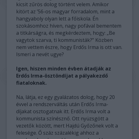
kicsit zűrös dolog történt velem. Amikor
kitört az ’56-os magyar forradalom, mint a
hangyaboly olyan lett a főiskola. Én
szokásomhoz híven, nagy pofával bementem
a titkárságra, és megkérdeztem, hogy: „Be
vagytok szarva, ti kommunisták?” Közben
nem vettem észre, hogy Erdős Irma is ott van.
Ismeri a nevét ugye?
Igen, hiszen minden évben átadják az
Erdős Irma-ösztöndíjat a pályakezdő
fiataloknak.
Na, látja, ez egy gyalázatos dolog, hogy 20
évvel a rendszerváltás után Erdős Irma-
díjakat osztogatnak itt. Erdős Irma volt a
kommunista színésznő. Ott nyüzsgött a
vezetők között, mert Hajdú Győzőnek volt a
felesége. Ő száz százalékig ahhoz a