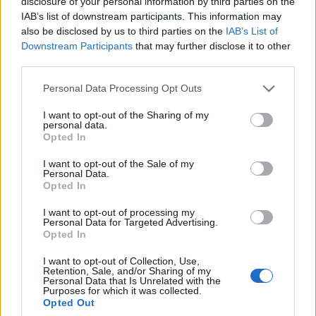
disclosure of your personal information by third parties on the
IAB’s list of downstream participants. This information may
Lohinszky Loránd?
also be disclosed by us to third parties on the
IAB’s List of
Downstream Participants
that may further disclose it to other
third parties.
Órákon mindig pofáztam. Volt egy marxista
tanárnőnk, én elneveztem szomorú
Please note that this website/app uses one or more Google
Personal Data Processing Opt Outs
asszonynak, mert mindig olyan kókadtan jött
services and may gather and store information including but
az órára. Egyszer arról volt szó az óráján,
not limited to your visit or usage behaviour. You may click to
I want to opt-out of the Sharing of my
personal data.
hogy Erdélyt miért csatolták Romániához. Én
grant or deny consent to Google and its third-party tags to
Opted In
voltam az, aki tudtam a válaszokat általában,
use your data for below specified purposes in below Google
consent section.
és a szomorú asszony tőlem kérdezte miért
I want to opt-out of the Sale of my
Personal Data.
volt ez a trianoni dolog. Én mondtam, a
Opted In
magamét...a szomorú asszony pedig magából
kikelve válaszolta: „Na látja, ez sovinimzus,
I want to opt-out of processing my
Personal Data for Targeted Advertising.
meg nacionalizmus” – és beköpött a
Opted In
vezetőségnél. Ki akartak rúgni, megint meg
kellett védjenek. Úgyhogy, amikor elhelyezték
I want to opt-out of Collection, Use,
Retention, Sale, and/or Sharing of my
a végzősöket – addigra már csak 18-an
Personal Data that Is Unrelated with the
maradtunk –, mondták is, hogy Lohinszky
Purposes for which it was collected.
Opted Out
Sepsiszentgyörgyre kell kerüljön, mert ott