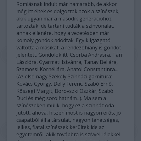
Romlásnak indult már hamarabb, de akkor
még itt éltek és dolgoztak azok a színészek,
akik ugyan már a második generációhoz
tartoztak, de tartani tudták a színvonalat,
annak ellenére, hogy a vezetésben már
komoly gondok adódtak. Egyik igazgató
váltotta a másikat, a rendezőhiány is gondot
jelentett. Gondolok itt: Csorba Andrásra, Tarr
Lászlóra, Gyarmati Istvánra, Tanay Bellára,
Szamossi Kornéliára, Anatol Constantinra...
(Az első nagy Székely Színházi garnitúra:
Kovács György, Delly Ferenc, Szabó Ernő,
Kőszegi Margit, Borovszki Oszkár, Szabó
Duci és még sorolhatnám...). Ma sem a
színészeken múlik, hogy ez a színház oda
jutott, ahova, hiszen most is nagyon erős, jó
csapatból áll a társulat, nagyon tehetséges,
lelkes, fiatal színészek kerültek ide az
egyetemről, akik továbbra is szívvel-lélekkel