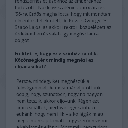
rendszerhez és azokhoz az emberekhez
tartozott... Na de visszatérve az irodára és
’56-ra. Erdős meghallotta, hogy mit mondtam,
elment és feljelentett, de Kovács György, és
Szabó Lajos, az akkori rektor, közbelépett az
érdekemben és valahogy megúsztam a
dolgot.
Említette, hogy ez a színház romlik.
Közönségként mindig megnézi az
előadásokat?
Persze, mindegyiket megnézzük a
feleségemmel, de most már eljutottunk
odáig, hogy szünetben, hogy ha nagyon
nem tetszik, akkor eljövünk. Régen ezt
nem csináltuk, mert van egy színházi
etikánk, hogy nem illik – a kollégák miatt,
meg a munkájuk miatt – egyszerűen venni
a kabátot és eljönni. Most már nem tudom