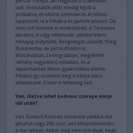
persze Tompa, aki nagyszerű szakember
volt, bemutatók előtt mindig lejött a
próbákra, és kitűnő szemmel és érzékkel
tappintott rá a hibákra és javított azokon. De
nem volt türelme a rendezéshez. A Tennesse
darabot, A vágy villamosát, például kilenc
hónapig bütykölte. Rengeteget utazott, főleg
Bukarestbe, de járt külföldön is,
Moszkvában, Leningrádban, megnézett
néhány nagysikerű előadást, és a
tapasztalatait itthon gyakorlatba ültette.
Például így született meg a Ványa bácsi
előadásunk. Ehhez is tehetség kell.
Van, illetve lehet kedvenc szerepe ennyi
idő után?
Van. Goldoni Különös története például. Azt
játsztuk vagy 200-szor, ami elképzelhetetlen
a mai időben. Akkor még nem volt divat, hogy