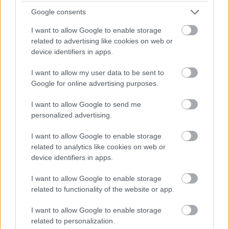
Bokor elvtárs az igazgató, s ő megneveli
Google consents
majd, mert rossz utakon bódorog. Igen ám,
csakhogy akkor már tanáraink voltak
I want to allow Google to enable storage
Kolozsváron Kovács György, Tompa Miklós
related to advertising like cookies on web or
device identifiers in apps.
és Delly Ferenc is. Jött Kovács György és
mondta, hogy Tompával megbeszélték,
I want to allow my user data to be sent to
leszerződtetnének Vásárhelyre. Hát én nem
Google for online advertising purposes.
tudom elmondani magának, hogy ez akkor
mit jelentett. Akkor volt a Székely Színház a
I want to allow Google to send me
csúcson. Elmondhatatlanul boldog voltam.
personalized advertising.
Tompa azt mondta maradjak nyugodtan,
majd telefonálnak, amikor jönni kell. Telt az
I want to allow Google to enable storage
idő azonban, és már szeptember lett, de
related to analytics like cookies on web or
device identifiers in apps.
engem még mindig nem hívtak, miközben a
többi osztálytársam már mind elhelyezkedett
I want to allow Google to enable storage
valahol. Kétszer is felhívtam Tompát, ő
related to functionality of the website or app.
azonban annyit mondott, maradjak csak
nyugodtan, ő majd telefonál. Én azonban
I want to allow Google to enable storage
fogtam magam és szeptember 11-én felültem
related to personalization.