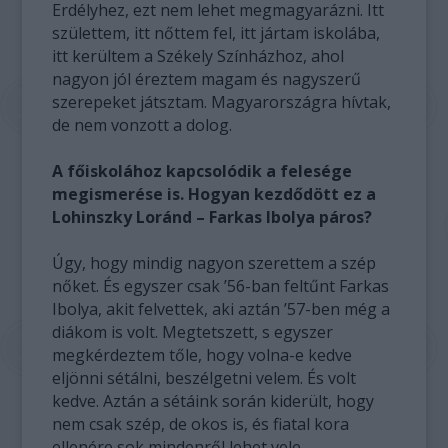
Erdélyhez, ezt nem lehet megmagyarázni. Itt
születtem, itt nőttem fel, itt jártam iskolába,
itt kerültem a Székely Színházhoz, ahol
nagyon jól éreztem magam és nagyszerű
szerepeket játsztam. Magyarországra hívtak,
de nem vonzott a dolog.
A főiskolához kapcsolódik a felesége
megismerése is. Hogyan kezdődött ez a
Lohinszky Loránd – Farkas Ibolya páros?
Úgy, hogy mindig nagyon szerettem a szép
nőket. És egyszer csak ’56-ban feltűnt Farkas
Ibolya, akit felvettek, aki aztán ’57-ben még a
diákom is volt. Megtetszett, s egyszer
megkérdeztem tőle, hogy volna-e kedve
eljönni sétálni, beszélgetni velem. És volt
kedve. Aztán a sétáink során kiderült, hogy
nem csak szép, de okos is, és fiatal kora
ellenére sok mindenről lehet vele