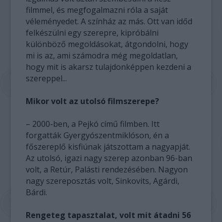
filmmel, és megfogalmazni róla a saját
véleményedet. A színház az más. Ott van időd
felkészülni egy szerepre, kipróbálni
különböző megoldásokat, átgondolni, hogy
mi is az, ami számodra még megoldatlan,
hogy mit is akarsz tulajdonképpen kezdeni a
szereppel...
Mikor volt az utolsó filmszerepe?
– 2000-ben, a Pejkó című filmben. Itt
forgatták Gyergyószentmiklóson, én a
főszereplő kisfiúnak játszottam a nagyapját.
Az utolsó, igazi nagy szerep azonban 96-ban
volt, a Retúr, Palásti rendezésében. Nagyon
nagy szereposztás volt, Sinkovits, Agárdi,
Bárdi.
Rengeteg tapasztalat, volt mit átadni 56