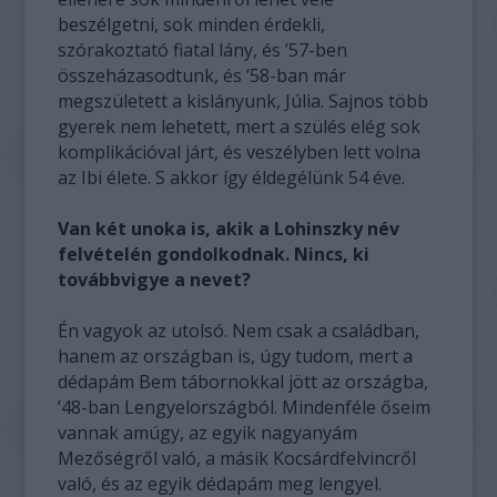
beszélgetni, sok minden érdekli,
szórakoztató fiatal lány, és ’57-ben
összeházasodtunk, és ’58-ban már
megszületett a kislányunk, Júlia. Sajnos több
gyerek nem lehetett, mert a szülés elég sok
komplikációval járt, és veszélyben lett volna
az Ibi élete. S akkor így éldegélünk 54 éve.
Van két unoka is, akik a Lohinszky név
felvételén gondolkodnak. Nincs, ki
továbbvigye a nevet?
Én vagyok az utolsó. Nem csak a családban,
hanem az országban is, úgy tudom, mert a
dédapám Bem tábornokkal jött az országba,
’48-ban Lengyelországból. Mindenféle őseim
vannak amúgy, az egyik nagyanyám
Mezőségről való, a másik Kocsárdfelvincről
való, és az egyik dédapám meg lengyel.