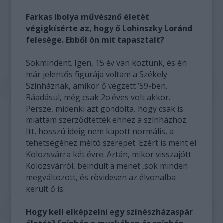
Farkas Ibolya művésznő életét
végigkísérte az, hogy ő Lohinszky Loránd
felesége. Ebből ön mit tapasztalt?
Sokmindent. Igen, 15 év van köztünk, és én
már jelentős figurája voltam a Székely
Színháznak, amikor ő végzett ’59-ben.
Ráadásul, még csak 2o éves volt akkor.
Persze, midenki azt gondolta, hogy csak is
miattam szerződtették ehhez a színházhoz.
Itt, hosszú ideig nem kapott normális, a
tehetségéhez méltó szerepet. Ezért is ment el
Kolozsvárra két évre. Aztán, mikor visszajött
Kolozsvárról, beindult a menet ,sok minden
megváltozott, és rövidesen az élvonalba
került ő is.
Hogy kell elképzelni egy színészházaspár
életét? Színház a munkában és színház