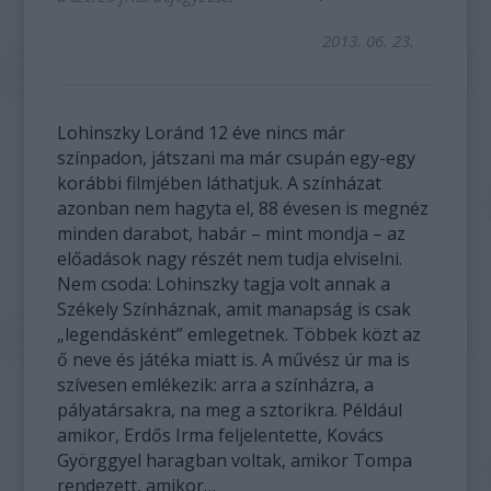
2013. 06. 23.
Lohinszky Loránd 12 éve nincs már
színpadon, játszani ma már csupán egy-egy
korábbi filmjében láthatjuk. A színházat
azonban nem hagyta el, 88 évesen is megnéz
minden darabot, habár – mint mondja – az
előadások nagy részét nem tudja elviselni.
Nem csoda: Lohinszky tagja volt annak a
Székely Színháznak, amit manapság is csak
„legendásként” emlegetnek. Többek közt az
ő neve és játéka miatt is. A művész úr ma is
szívesen emlékezik: arra a színházra, a
pályatársakra, na meg a sztorikra. Például
amikor, Erdős Irma feljelentette, Kovács
Györggyel haragban voltak, amikor Tompa
rendezett, amikor…