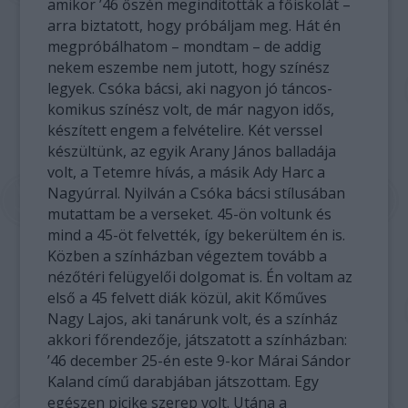
amikor ’46 őszén megindították a főiskolát –
arra biztatott, hogy próbáljam meg. Hát én
megpróbálhatom – mondtam – de addig
nekem eszembe nem jutott, hogy színész
legyek. Csóka bácsi, aki nagyon jó táncos-
komikus színész volt, de már nagyon idős,
készített engem a felvételire. Két verssel
készültünk, az egyik Arany János balladája
volt, a Tetemre hívás, a másik Ady Harc a
Nagyúrral. Nyilván a Csóka bácsi stílusában
mutattam be a verseket. 45-ön voltunk és
mind a 45-öt felvették, így bekerültem én is.
Közben a színházban végeztem tovább a
nézőtéri felügyelői dolgomat is. Én voltam az
első a 45 felvett diák közül, akit Kőműves
Nagy Lajos, aki tanárunk volt, és a színház
akkori főrendezője, játszatott a színházban:
’46 december 25-én este 9-kor Márai Sándor
Kaland című darabjában játszottam. Egy
egészen picike szerep volt. Utána a