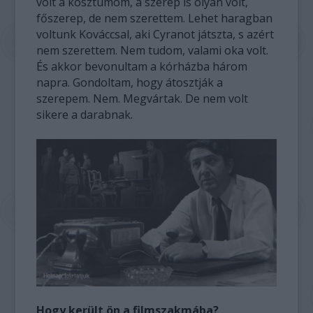
volt a kosztümöm, a szerep is olyan volt,
főszerep, de nem szerettem. Lehet haragban
voltunk Kováccsal, aki Cyranot játszta, s azért
nem szerettem. Nem tudom, valami oka volt.
És akkor bevonultam a kórházba három
napra. Gondoltam, hogy átosztják a
szerepem. Nem. Megvártak. De nem volt
sikere a darabnak.
Hogy került ön a filmszakmába?