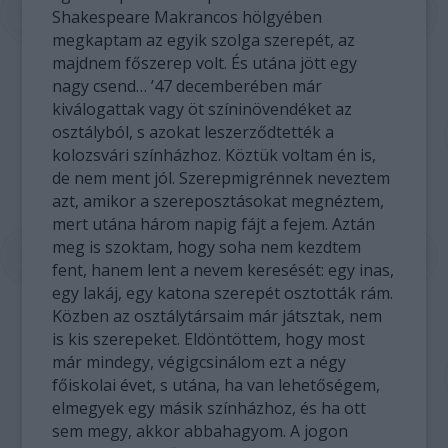
Shakespeare Makrancos hölgyében
megkaptam az egyik szolga szerepét, az
majdnem főszerep volt. És utána jött egy
nagy csend… ’47 decemberében már
kiválogattak vagy öt színinövendéket az
osztályból, s azokat leszerződtették a
kolozsvári színházhoz. Köztük voltam én is,
de nem ment jól. Szerepmigrénnek neveztem
azt, amikor a szereposztásokat megnéztem,
mert utána három napig fájt a fejem. Aztán
meg is szoktam, hogy soha nem kezdtem
fent, hanem lent a nevem keresését: egy inas,
egy lakáj, egy katona szerepét osztották rám.
Közben az osztálytársaim már játsztak, nem
is kis szerepeket. Eldöntöttem, hogy most
már mindegy, végigcsinálom ezt a négy
főiskolai évet, s utána, ha van lehetőségem,
elmegyek egy másik színházhoz, és ha ott
sem megy, akkor abbahagyom. A jogon