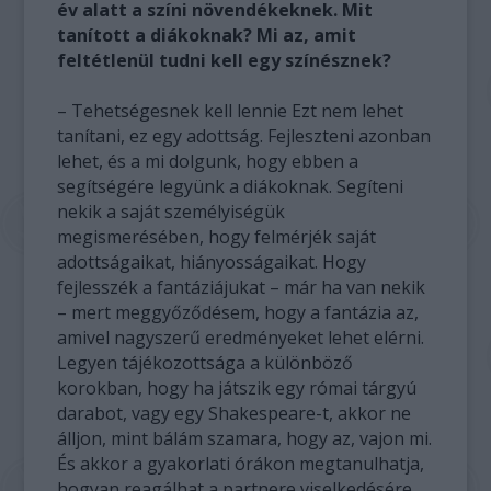
év alatt a színi növendékeknek. Mit
tanított a diákoknak? Mi az, amit
feltétlenül tudni kell egy színésznek?
– Tehetségesnek kell lennie Ezt nem lehet
tanítani, ez egy adottság. Fejleszteni azonban
lehet, és a mi dolgunk, hogy ebben a
segítségére legyünk a diákoknak. Segíteni
nekik a saját személyiségük
megismerésében, hogy felmérjék saját
adottságaikat, hiányosságaikat. Hogy
fejlesszék a fantáziájukat – már ha van nekik
– mert meggyőződésem, hogy a fantázia az,
amivel nagyszerű eredményeket lehet elérni.
Legyen tájékozottsága a különböző
korokban, hogy ha játszik egy római tárgyú
darabot, vagy egy Shakespeare-t, akkor ne
álljon, mint bálám szamara, hogy az, vajon mi.
És akkor a gyakorlati órákon megtanulhatja,
hogyan reagálhat a partnere viselkedésére,