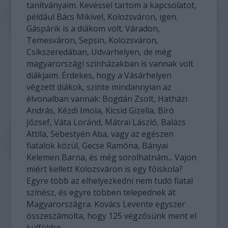
tanítványaim. Kevéssel tartom a kapcsolatot,
például Bács Mikivel, Kolozsváron, igen.
Gáspárik is a diákom volt. Váradon,
Temesváron, Sepsin, Kolozsváron,
Csíkszeredában, Udvarhelyen, de még
magyarországi színházakban is vannak volt
diákjaim. Érdekes, hogy a Vásárhelyen
végzett diákok, szinte mindannyian az
élvonalban vannak: Bogdán Zsolt, Hatházi
András, Kézdi Imola, Kicsid Gizella, Bíró
József, Váta Loránd, Mátrai László, Balázs
Attila, Sebestyén Aba, vagy az egészen
fiatalok közül, Gecse Ramóna, Bányai
Kelemen Barna, és még sorolhatnám... Vajon
miért kellett Kolozsváron is egy főiskola?
Egyre több az elhelyezkedni nem tudó fiatal
színész, és egyre többen telepednek át
Magyarországra. Kovács Levente egyszer
összeszámolta, hogy 125 végzősünk ment el
külföldre.