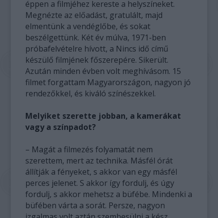
éppen a filmjéhez kereste a helyszíneket.
Megnézte az előadást, gratulált, majd
elmentünk a vendéglőbe, és sokat
beszélgettünk. Két év múlva, 1971-ben
próbafelvételre hívott, a Nincs idő című
készülő filmjének főszerepére. Sikerült.
Azután minden évben volt meghívásom. 15
filmet forgattam Magyarországon, nagyon jó
rendezőkkel, és kiváló színészekkel.
Melyiket szerette jobban, a kamerákat
vagy a színpadot?
– Magát a filmezés folyamatát nem
szerettem, mert az technika. Másfél órát
állítják a fényeket, s akkor van egy másfél
perces jelenet. S akkor így fordulj, és úgy
fordulj, s akkor mehetsz a büfébe. Mindenki a
büfében várta a sorát. Persze, nagyon
izgalmas volt aztán szembesülni a kész