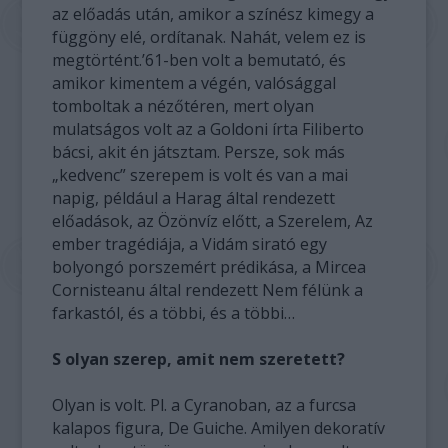
az előadás után, amikor a színész kimegy a
függöny elé, ordítanak. Nahát, velem ez is
megtörtént.’61-ben volt a bemutató, és
amikor kimentem a végén, valósággal
tomboltak a nézőtéren, mert olyan
mulatságos volt az a Goldoni írta Filiberto
bácsi, akit én játsztam. Persze, sok más
„kedvenc” szerepem is volt és van a mai
napig, például a Harag által rendezett
előadások, az Özönvíz előtt, a Szerelem, Az
ember tragédiája, a Vidám sirató egy
bolyongó porszemért prédikása, a Mircea
Cornisteanu által rendezett Nem félünk a
farkastól, és a többi, és a többi…
S olyan szerep, amit nem szeretett?
Olyan is volt. Pl. a Cyranoban, az a furcsa
kalapos figura, De Guiche. Amilyen dekoratív