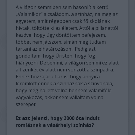
A világon semmiben sem hasonlít a kettő.
„Valamikor” a családom, a színház, na meg az
egyetem, amit régebben csak főiskolának
hívtak, töltötte ki az életem. Attól a pillanattól
kezdve, hogy úgy döntöttem befejezem,
többet nem játszom, simán meg tudtam
tartani az elhatározásom. Pedig azt
gondoltam, hogy Úristen, hogy fog
hiányozni! De semmi, a világon semmi ez alatt
a tizenkét év alatt nem vonzott a színpadra.
Ehhez hozzájárult az is, hogy annyira
leromlott ennek a színháznak a színvonala,
hogy még ha lett volna bennem valamiféle
vágyakozás, akkor sem vállaltam volna
szerepet.
Ez azt jelenti, hogy 2000 óta indult
romlásnak a vásárhelyi színház?