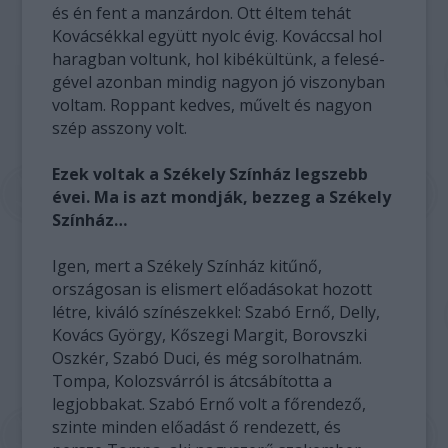
és én fent a manzárdon. Ott éltem tehát
Kovácsékkal együtt nyolc évig. Kováccsal hol
haragban voltunk, hol kibékültünk, a felesé-
gével azonban mindig nagyon jó viszonyban
voltam. Roppant kedves, művelt és nagyon
szép asszony volt.
Ezek voltak a Székely Színház legszebb
évei. Ma is azt mondják, bezzeg a Székely
Színház…
Igen, mert a Székely Színház kitűnő,
országosan is elismert előadásokat hozott
létre, kiváló színészekkel: Szabó Ernő, Delly,
Kovács György, Kőszegi Margit, Borovszki
Oszkér, Szabó Duci, és még sorolhatnám.
Tompa, Kolozsvárról is átcsábította a
legjobbakat. Szabó Ernő volt a főrendező,
szinte minden előadást ő rendezett, és