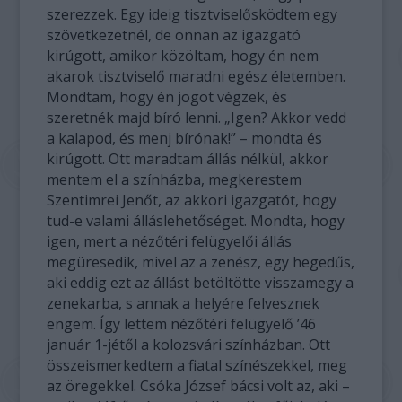
szerezzek. Egy ideig tisztviselősködtem egy
szövetkezetnél, de onnan az igazgató
kirúgott, amikor közöltam, hogy én nem
akarok tisztviselő maradni egész életemben.
Mondtam, hogy én jogot végzek, és
szeretnék majd bíró lenni. „Igen? Akkor vedd
a kalapod, és menj bírónak!” – mondta és
kirúgott. Ott maradtam állás nélkül, akkor
mentem el a színházba, megkerestem
Szentimrei Jenőt, az akkori igazgatót, hogy
tud-e valami álláslehetőséget. Mondta, hogy
igen, mert a nézőtéri felügyelői állás
megüresedik, mivel az a zenész, egy hegedűs,
aki eddig ezt az állást betöltötte visszamegy a
zenekarba, s annak a helyére felvesznek
engem. Így lettem nézőtéri felügyelő ’46
január 1-jétől a kolozsvári színházban. Ott
összeismerkedtem a fiatal színészekkel, meg
az öregekkel. Csóka József bácsi volt az, aki –