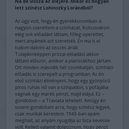
Na de vissza az elejére. Mikor és hogyan
lett színész Lohinszky Lorándból?
Az úgy volt, hogy én gyerekkoromban is
nagyon szerettem a színházat, Kolozsváron
elég sok előadást láttam, főleg operettet,
mert anyámék azt szerették. Én ma is el
tudom dalolni az összes áriát.
Tulajdonképpen prózai előadást akkor
láttam először, amikor a piaristákhoz jártam.
Ott minden második hét szombatján, színházi
előadás is szerepelt a programban. Az én
első színházi élményem, hogy egy gyönyörű
piros ruhás nő van a színpadon, s pofájába
vágnak egy marék pénzt, majd elájul. Ez –
gondolom – a Traviata lehetett. Amúgy én
sosem gondoltam arra, hogy színész legyek,
csak munkát kerestem. 1943-ban apám
meghalt, az anyám nyugdíja az biza kevéske
volt. Kellett valamit dolgoznom, hogy pénzt