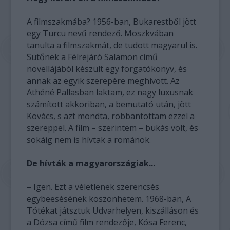
A filmszakmába? 1956-ban, Bukarestből jött
egy Turcu nevű rendező. Moszkvában
tanulta a filmszakmát, de tudott magyarul is.
Sütőnek a Félrejáró Salamon című
novellájából készült egy forgatókönyv, és
annak az egyik szerepére meghívott. Az
Athéné Pallasban laktam, ez nagy luxusnak
számított akkoriban, a bemutató után, jött
Kovács, s azt mondta, robbantottam ezzel a
szereppel. A film – szerintem – bukás volt, és
sokáig nem is hívtak a románok.
De hívták a magyarországiak...
– Igen. Ezt a véletlenek szerencsés
egybeesésének köszönhetem. 1968-ban, A
Tótékat játsztuk Udvarhelyen, kiszálláson és
a Dózsa című film rendezője, Kósa Ferenc,