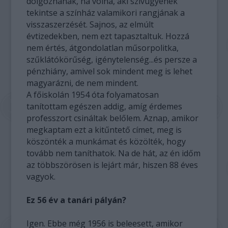
dolgoznának, ha volna, aki szívügyének
tekintse a színház valamikori rangjának a
visszaszerzését. Sajnos, az elmúlt
évtizedekben, nem ezt tapasztaltuk. Hozzá
nem értés, átgondolatlan műsorpolitka,
szűklátókörűség, igénytelenség...és persze a
pénzhiány, amivel sok mindent meg is lehet
magyarázni, de nem mindent.
A főiskolán 1954 óta folyamatosan
tanítottam egészen addig, amíg érdemes
professzort csináltak belőlem. Aznap, amikor
megkaptam ezt a kitűntető címet, meg is
köszönték a munkámat és közölték, hogy
tovább nem taníthatok. Na de hát, az én időm
az többszörösen is lejárt már, hiszen 88 éves
vagyok.
Ez 56 év a tanári pályán?
Igen. Ebbe még 1956 is beleesett, amikor