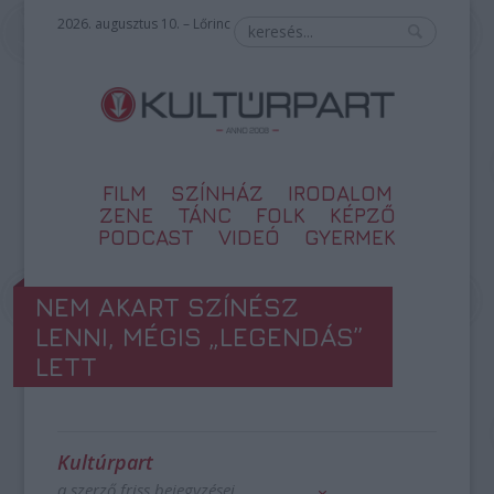
2026. augusztus 10. – Lőrinc
FILM
SZÍNHÁZ
IRODALOM
ZENE
TÁNC
FOLK
KÉPZŐ
PODCAST
VIDEÓ
GYERMEK
NEM AKART SZÍNÉSZ
LENNI, MÉGIS „LEGENDÁS”
LETT
Kultúrpart
a szerző friss bejegyzései