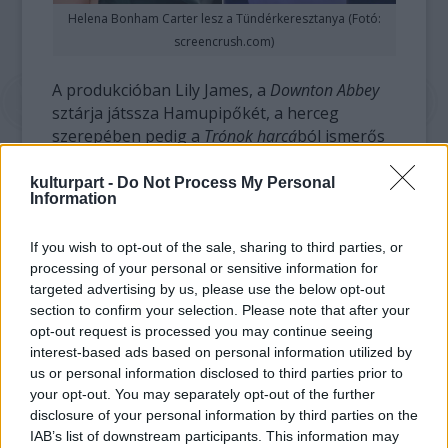
Helena Bonham Carter lesz a Tündérkeresztanya (Fotó:
screencrush.com)
A produkcióban Lily James, a
Downton Abbey
sztárja játssza Hamupipőkét, a herceg
szerepében pedig a
Trónok harcá
ból ismerős
Richard Madden tűnik fel. A gonosz mostoha
jelmeze Cate Blanchettnek jutott.
kulturpart -
Do Not Process My Personal
Information
A film produceri feladatait Allison Shearmur,
If you wish to opt-out of the sale, sharing to third parties, or
David Barron és Simon Kinberg látja el. A
processing of your personal or sensitive information for
Disney stúdió egyelőre nem közölte, hogy
targeted advertising by us, please use the below opt-out
mikor kerülhet a mozikba a Grimm-mese.
section to confirm your selection. Please note that after your
opt-out request is processed you may continue seeing
Helena Bonham Carter
A magányos lovas
ban
interest-based ads based on personal information utilized by
látható legközelebb a filmvásznon. A Gore
us or personal information disclosed to third parties prior to
Verbinski rendezésében forgatott western,
your opt-out. You may separately opt-out of the further
amelyben Johnny Depp és Armie Hammer
disclosure of your personal information by third parties on the
alakítja a főszerepeket, július 11-én kerül a
IAB’s list of downstream participants. This information may