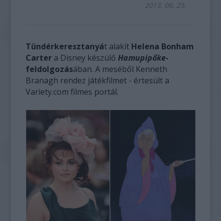
2013. 06. 23.
Tündérkeresztanyá
t alakít
Helena Bonham
Carter
a Disney készülő
Hamupipőke
-
feldolgozás
ában. A meséből Kenneth
Branagh rendez játékfilmet - értesült a
Variety.com filmes portál.