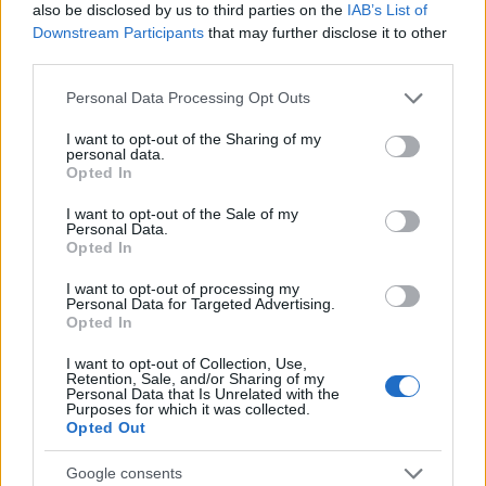
magyar mozikba.
also be disclosed by us to third parties on the
IAB’s List of
Downstream Participants
that may further disclose it to other
third parties.
Forrás:
Paraméter
Please note that this website/app uses one or more Google
Personal Data Processing Opt Outs
services and may gather and store information including but
not limited to your visit or usage behaviour. You may click to
I want to opt-out of the Sharing of my
personal data.
grant or deny consent to Google and its third-party tags to
Opted In
Film
Mese
Mozi
Filmsztárok
Disney Studio
use your data for below specified purposes in below Google
consent section.
I want to opt-out of the Sale of my
Personal Data.
Opted In
I want to opt-out of processing my
Personal Data for Targeted Advertising.
Opted In
I want to opt-out of Collection, Use,
DICKENS MESÉLI EL JÉZUS KRISZTUS ÉLETÉT
Retention, Sale, and/or Sharing of my
EGY ÚJ ANIMÁCIÓS FILMBEN
Personal Data that Is Unrelated with the
Purposes for which it was collected.
Opted Out
Google consents