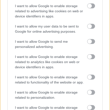
I want to allow Google to enable storage
related to advertising like cookies on web or
device identifiers in apps.
SZEMBE MERSZ NÉZNI AZZAL, AKIVÉ
I want to allow my user data to be sent to
VÁLHATTÁL VOLNA?
Google for online advertising purposes.
I want to allow Google to send me
personalized advertising.
I want to allow Google to enable storage
related to analytics like cookies on web or
device identifiers in apps.
TERMÉSZETFELETTI ERŐK ÉS ELFELEDETT
TITKOK: ITT A SHELBY OAKS – A GONOSZ
I want to allow Google to enable storage
NYOMÁBAN MAGYAR ELŐZETESE
related to functionality of the website or app.
I want to allow Google to enable storage
related to personalization.
A bejegyzés trackback címe:
https://kulturpart.hu/api/trackback/id/7920126
I want to allow Google to enable storage
Kommentek: