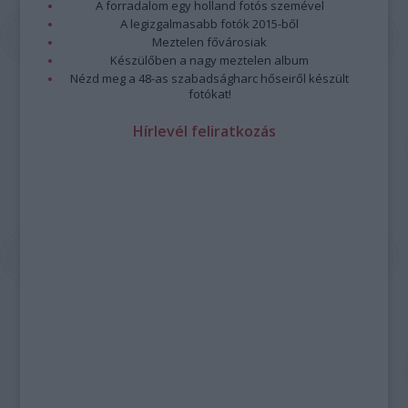
A forradalom egy holland fotós szemével
A legizgalmasabb fotók 2015-ből
Meztelen fővárosiak
Készülőben a nagy meztelen album
Nézd meg a 48-as szabadságharc hőseiről készült
fotókat!
Hírlevél feliratkozás