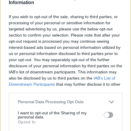
Information
hogy a CIA szemet hunyt afölött, hogy a
kontráktól származó kábítószer árasztotta el
If you wish to opt-out of the sale, sharing to third parties, or
Los Angeles - majd más amerikai
processing of your personal or sensitive information for
nagyvárosok - utcáit, sőt a fogyasztás
targeted advertising by us, please use the below opt-out
fellendítése érdekében az ügynökség
section to confirm your selection. Please note that after your
megvédte a dílereket a felelősségre vonástól.
opt-out request is processed you may continue seeing
Az üzelmekből származó pénz a kontrák
interest-based ads based on personal information utilized by
harcát volt hívatott támogatni, különösen
us or personal information disclosed to third parties prior to
azután, hogy az amerikai kongresszus
your opt-out. You may separately opt-out of the further
megtiltotta a lázadók közvetlen pénzügyi
disclosure of your personal information by third parties on the
IAB’s list of downstream participants. This information may
támogatását.
also be disclosed by us to third parties on the
IAB’s List of
Downstream Participants
that may further disclose it to other
A forgatás a tervek szerint augusztusban
third parties.
kezdődik Atlantában. Renner nemcsak
főszereplője, hanem producere is a filmnek,
Please note that this website/app uses one or more Google
Personal Data Processing Opt Outs
amely sokak szerint "még inkább kihozza
services and may gather and store information including but
majd a sodrából" az ügynökséget, mint
not limited to your visit or usage behaviour. You may click to
I want to opt-out of the Sharing of my
personal data.
grant or deny consent to Google and its third-party tags to
Kathryn Bigelow díjnyertes filmje, a
Zero Dark
Opted In
use your data for below specified purposes in below Google
Thirty - A bin Laden-hajsza.
Paz Vega