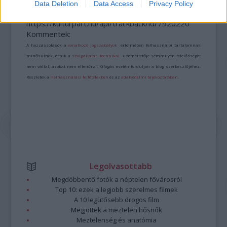
Data Deletion
Data Access
Privacy Policy
A bejegyzés trackback címe:
https://kulturpart.hu/api/trackback/id/7920220
Kommentek:
A hozzászólások a
vonatkozó jogszabályok
értelmében felhasználói tartalomnak
minősülnek, értük a
szolgáltatás technikai
üzemeltetője semmilyen felelősséget
nem vállal, azokat nem ellenőrzi. Kifogás esetén forduljon a blog szerkesztőjéhez.
Részletek a
Felhasználási feltételekben
és az
adatvédelmi tájékoztatóban
.
Legolvasottabb
Megdöbbentő fotók a néptelen fővárosról
Top 10: ezek a legjobb szerelmes filmek
A 10 legütősebb drogos film
Megjöttek a meztelen hősnők
Meztelenség és anatómia