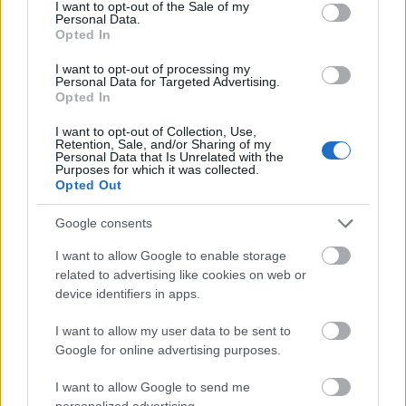
consent section.
legközelebb a Grace Kellyről Nicole Kidman
I want to opt-out of the Sale of my
Personal Data.
főszereplésével készülő filmben lesz látható,
Opted In
a spanyol színésznő alakítja az operadíva
Maria Callast.
I want to opt-out of processing my
Personal Data for Targeted Advertising.
Opted In
Forrás:
MTI
I want to opt-out of Collection, Use,
Retention, Sale, and/or Sharing of my
Personal Data that Is Unrelated with the
Purposes for which it was collected.
Opted Out
Amerika
Film
Google consents
I want to allow Google to enable storage
related to advertising like cookies on web or
device identifiers in apps.
I want to allow my user data to be sent to
Google for online advertising purposes.
SZEMBE MERSZ NÉZNI AZZAL, AKIVÉ
I want to allow Google to send me
VÁLHATTÁL VOLNA?
personalized advertising.