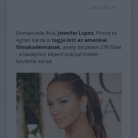
2013. 06. 29.
Emmanuelle Riva,
Jennifer Lopez
, Prince és
Agnes Varda is
tagja lett az amerikai
filmakadémiának
, amely összesen 278 fővel
- a tavalyihoz képest százzal többel -
bővítette sorait.