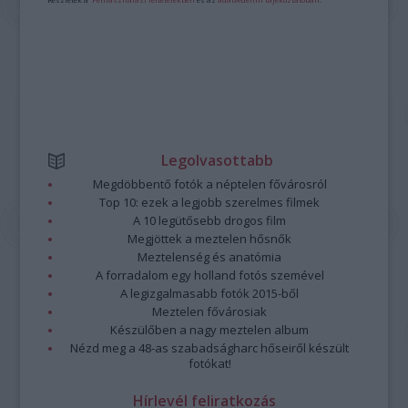
Legolvasottabb
Megdöbbentő fotók a néptelen fővárosról
Top 10: ezek a legjobb szerelmes filmek
A 10 legütősebb drogos film
Megjöttek a meztelen hősnők
Meztelenség és anatómia
A forradalom egy holland fotós szemével
A legizgalmasabb fotók 2015-ből
Meztelen fővárosiak
Készülőben a nagy meztelen album
Nézd meg a 48-as szabadságharc hőseiről készült
fotókat!
Hírlevél feliratkozás