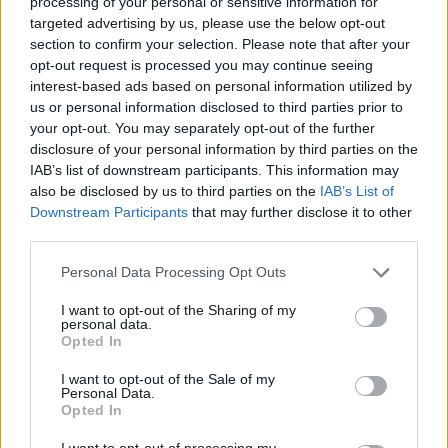
processing of your personal or sensitive information for
és Agnes Varda a dokumentumfilmes
targeted advertising by us, please use the below opt-out
részlegbe kapott meghívást, addig Margaret
section to confirm your selection. Please note that after your
Ménégoz (
Szerelem, A fehér szalag, Európa,
opt-out request is processed you may continue seeing
Európa
) a producerek szekciójába, Julie
interest-based ads based on personal information utilized by
Delphy pedig a forgatókönyvírók közé került
us or personal information disclosed to third parties prior to
be. Utóbbi csoport Sarah Polley, Lena
your opt-out. You may separately opt-out of the further
Dunham, Jeff Nichols és Christ Terrio nevével
disclosure of your personal information by third parties on the
is bővült.
IAB’s list of downstream participants. This information may
also be disclosed by us to third parties on the
IAB’s List of
Prince a zenei tagozat soraiba került be.
Downstream Participants
that may further disclose it to other
third parties.
A filmakadémiai tagság többek közt azt
Please note that this website/app uses one or more Google
Personal Data Processing Opt Outs
jelenti, hogy a művészek szavazhatnak az
services and may gather and store information including but
Oscar-díjak jelöltjeire. Az elismerést jövőre
not limited to your visit or usage behaviour. You may click to
I want to opt-out of the Sharing of my
personal data.
március 2-án adják ki.
grant or deny consent to Google and its third-party tags to
Opted In
use your data for below specified purposes in below Google
A testület több mint hatezer tagot számlál.
consent section.
I want to opt-out of the Sale of my
Personal Data.
Opted In
Forrás:
Hirado.hu
I want to opt-out of processing my