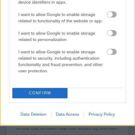
TERMÉSZETFELETTI ERŐK ÉS ELFELEDETT
device identifiers in apps.
TITKOK: ITT A SHELBY OAKS – A GONOSZ
NYOMÁBAN MAGYAR ELŐZETESE
I want to allow Google to enable storage
related to functionality of the website or app.
I want to allow Google to enable storage
related to personalization.
I want to allow Google to enable storage
related to security, including authentication
functionality and fraud prevention, and other
SZÁGULDÁS, SÁRKÁNYOK, ROSSZFIÚK – A NYÁR
user protection.
10 LEGKEDVELTEBB MOZIJA MAGYARORSZÁGON
CONFIRM
A bejegyzés trackback címe:
https://kulturpart.hu/api/trackback/id/7920348
Kommentek:
Data Deletion
Data Access
Privacy Policy
A hozzászólások a
vonatkozó jogszabályok
értelmében felhasználói tartalomnak
minősülnek, értük a
szolgáltatás technikai
üzemeltetője semmilyen felelősséget
nem vállal, azokat nem ellenőrzi. Kifogás esetén forduljon a blog szerkesztőjéhez.
Részletek a
Felhasználási feltételekben
és az
adatvédelmi tájékoztatóban
.