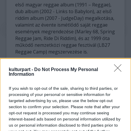
első magyar reggae album (1991 – Reggae),
dub album (2002 - Links to Babylon), az első
riddim album (2007 - JudgeDay) megalkotása,
valamint az évente ismétlődő saját reggae
események megrendezése (Marley 68, Spring
Reggae Jam, Ride Di Riddim), és az 1999 óta
működő nemzetközi reggae fesztivál (LB27
Reggae Camp) megszervezése is.
kulturpart -
Do Not Process My Personal
Information
If you wish to opt-out of the sale, sharing to third parties, or
processing of your personal or sensitive information for
targeted advertising by us, please use the below opt-out
section to confirm your selection. Please note that after your
Jamaikai utazásaik hatalmas hatást
opt-out request is processed you may continue seeing
gyakoroltak zenei és szövegvilágukra.
interest-based ads based on personal information utilized by
Nemcsak a reggae zene teljes spektrumának
us or personal information disclosed to third parties prior to
bemutatása a céljuk, hanem a jamaicai