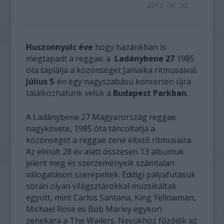
2013. 06. 30.
Huszonnyolc éve
hogy hazánkban is
megtapadt a reggae: a
Ladánybene 27
1985
óta táplálja a közönséget Jamaika ritmusaival.
Július 5
-én egy nagyszabású koncerten újra
találkozhatunk velük a
Budapest Parkban
.
A Ladánybene 27 Magyarország reggae
nagykövete, 1985 óta táncoltatja a
közönséget a reggae zene éltető ritmusaira.
Az elmúlt 28 év alatt összesen 13 albumuk
jelent meg és szerzeményeik számtalan
válogatáson szerepeltek. Eddigi pályafutásuk
során olyan világsztárokkal muzsikáltak
együtt, mint Carlos Santana, King Yellowman,
Michael Rose és Bob Marley egykori
zenekara a The Wailers. Nevükhöz fűződik az