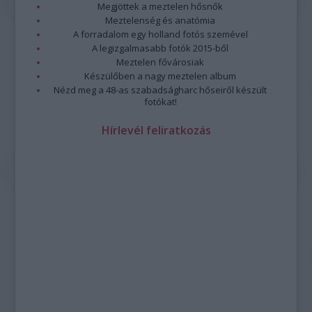
Megjöttek a meztelen hősnők
Meztelenség és anatómia
A forradalom egy holland fotós szemével
A legizgalmasabb fotók 2015-ből
Meztelen fővárosiak
Készülőben a nagy meztelen album
Nézd meg a 48-as szabadságharc hőseiről készült
fotókat!
Hírlevél feliratkozás