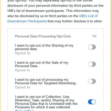
your opt-out. You may separately opt-out of the further
gyökerekből táplálkozó, saját, energikus
disclosure of your personal information by third parties on the
előadásmódú, modern roots reggae-ben
IAB’s list of downstream participants. This information may
történő elmélyülés.
also be disclosed by us to third parties on the
IAB’s List of
Downstream Participants
that may further disclose it to other
Egy LB27 buli nemcsak egy koncert, hanem
third parties.
tökéletes érzés: positive vibration, the
Please note that this website/app uses one or more Google
Personal Data Processing Opt Outs
rhythm of life, respect, peace & love! Zene a
services and may gather and store information including but
reggae érintésével.
not limited to your visit or usage behaviour. You may click to
I want to opt-out of the Sharing of my
personal data.
grant or deny consent to Google and its third-party tags to
Opted In
További információkért
KATT
!
use your data for below specified purposes in below Google
consent section.
I want to opt-out of the Sale of my
Personal Data.
Opted In
I want to opt-out of processing my
Koncert
Zene
Reggae
Budapest Park
Ladánybene27
Personal Data for Targeted Advertising.
Opted In
I want to opt-out of Collection, Use,
Retention, Sale, and/or Sharing of my
Personal Data that Is Unrelated with the
Purposes for which it was collected.