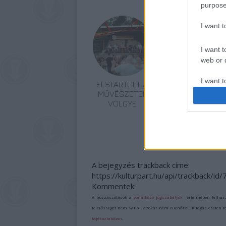
purpose
I want 
I want t
web or d
I want t
ELSTARTOLT A
AZ EMBERSÉG
or app.
MŰVÉSZETEK
ÜNNEPE
VÖLGYE
I want t
I want t
authenti
A bejegyzés trackback címe:
https://kulturpart.hu/api/trackback/id
Kommentek:
A hozzászólások a
vonatkozó jogszabályok
értelmében felhas
felelősséget nem vállal, azokat nem ellenőrzi. Kifogás esetén 
tájékoztatóban
.