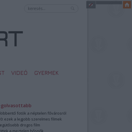
ST
VIDEÓ
GYERMEK
egolvasottabb
öbbentő fotók a néptelen fővárosról
0: ezek a legjobb szerelmes filmek
legütősebb drogos film
öttek a meztelen hősnők