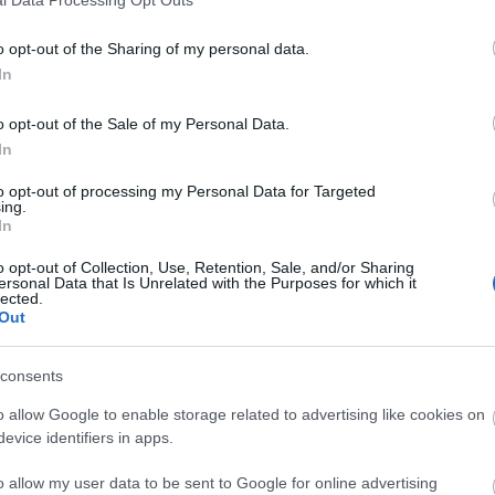
Jennifer Lopez nem lépett volna fel.
A Human
Rights Watch nevű emberi jogi szervezet a világ egyik
o opt-out of the Sharing of my personal data.
legelnyomóbbjának tartja Gurbanguly
In
Berdimukhammedow rendszerét.
o opt-out of the Sale of my Personal Data.
jogi aktivisták kereszttűzébe kerültek, mert diktátornak
In
get. Hilary Swank Oscar-díjas színésznő 2011-ben nem
meghívást a gyilkosságokkal és kínzásokkal vádolt Ramzan
to opt-out of processing my Personal Data for Targeted
 emlékeztet az AP. Beyoncet, Nelly Furtadót, 50 Centet,
ing.
izették, hogy fellépjenek Moamer el-Kadhafi néhai líbiai
In
o opt-out of Collection, Use, Retention, Sale, and/or Sharing
ersonal Data that Is Unrelated with the Purposes for which it
ották fel tiszteletdíjukat, és azt hangoztatták, nem tudtak
lected.
orizmushoz.
Out
consents
o allow Google to enable storage related to advertising like cookies on
evice identifiers in apps.
o allow my user data to be sent to Google for online advertising