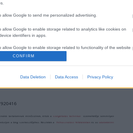
s.
to allow Google to send me personalized advertising.
o allow Google to enable storage related to analytics like cookies on
evice identifiers in apps.
o allow Google to enable storage related to functionality of the website
„AZ EMBERT
ETNOFON AZ I.
„NEM TÖBB
EMBERRÉ
ONIFESZT-EN
EZER EMBERRE
CONFIRM
TETTE…” –
UTAZUNK,
o allow Google to enable storage related to personalization.
VASÁRNAP ZÁRT
HANEM EGY
A DOMBOS FEST
VÁLOGATOTT
Data Deletion
Data Access
Privacy Policy
TÁRSASÁGRA”
o allow Google to enable storage related to security, including
cation functionality and fraud prevention, and other user protection.
/7920416
ználói tartalomnak minősülnek, értük a
szolgáltatás technikai
üzemeltetője semmilyen
forduljon a blog szerkesztőjéhez. Részletek a
Felhasználási feltételekben
és az
adatvédelmi