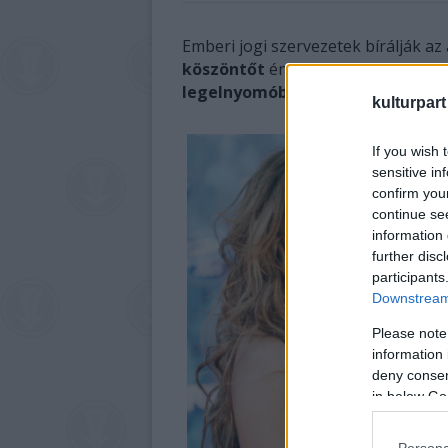
Emberi jogi szervezetek bírálják a
köszöntőt
énekelt
Gurbanguly 
legelnyomóbb
, a türkmén
rezsim
kulturpart
If you wish 
sensitive in
confirm you
continue se
information 
further disc
participants
Downstream 
Please note
information 
deny consent
in below Go
Persona