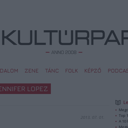
ODALOM
ZENE
TÁNC
FOLK
KÉPZŐ
PODCA
ENNIFER LOPEZ
L
Megd
Top 1
2013. 07. 01.
A 10 
Megj