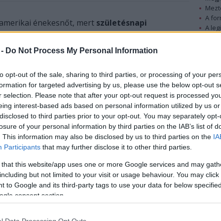
Mezt
A fo
z amerikai énekesnőt, mert
születésnapi
A leg
Berdimukhammedow
nak, aki a világ
egyik
Mezt
vezetője.
Kész
 -
Do Not Process My Personal Information
Nézd
készü
A 43 éves sztár szombaton este, a Kaszpi-
to opt-out of the sale, sharing to third parties, or processing of your per
tenger partján fekvő Awaza üdülőhelyen, egy
Hírle
formation for targeted advertising by us, please use the below opt-out s
kínai olajtársaság rendezvényén lépett fel,
r selection. Please note that after your opt-out request is processed y
amikor felkérték, hogy énekeljen születésnapi
eing interest-based ads based on personal information utilized by us or
köszöntőt a türkmén vezetőnek. Azt nem tudni,
disclosed to third parties prior to your opt-out. You may separately opt-
mennyit kapott a fellépésért az énekesnő. Az
losure of your personal information by third parties on the IAB’s list of
énekesnő ügynöke szerint a meghívó fél az
. This information may also be disclosed by us to third parties on the
IA
utolsó pillanatban állt elő a felkéréssel, amelyet
Participants
that may further disclose it to other third parties.
Lopez "kegyesen elfogadott".
 that this website/app uses one or more Google services and may gath
including but not limited to your visit or usage behaviour. You may click 
A közlemény szerint az énekesnő "nem
 to Google and its third-party tags to use your data for below specifi
politikai", hanem magánrendezvényen vett
ogle consent section.
részt, s ha tudtak volna arról, hogy bajok
vannak az emberi jogokkal Türkmenisztánban,
l Data Processing Opt Outs