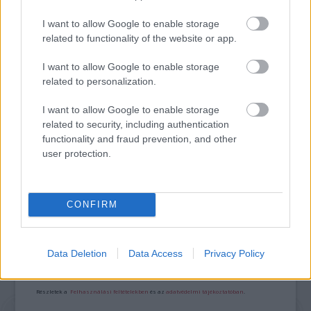
UTAZÁS A MEIDZSI-KORI JAPÁNBA
I want to allow Google to enable storage
related to functionality of the website or app.
I want to allow Google to enable storage
related to personalization.
I want to allow Google to enable storage
related to security, including authentication
MAGYAR DALLAMOK JAPÁNBAN - A
functionality and fraud prevention, and other
CIMBALIBAND SIKERE OSZAKÁBAN
user protection.
A bejegyzés trackback címe:
CONFIRM
https://kulturpart.hu/api/trackback/id/7920420
Kommentek:
A hozzászólások a
vonatkozó jogszabályok
értelmében felhasználói tartalomnak
Data Deletion
Data Access
Privacy Policy
minősülnek, értük a
szolgáltatás technikai
üzemeltetője semmilyen felelősséget
nem vállal, azokat nem ellenőrzi. Kifogás esetén forduljon a blog szerkesztőjéhez.
Részletek a
Felhasználási feltételekben
és az
adatvédelmi tájékoztatóban
.