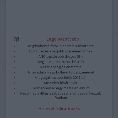
Legolvasottabb
Megdöbbentő fotók a néptelen fővárosról
Top 10: ezek a legjobb szerelmes filmek
A 10 legütősebb drogos film
Megjöttek a meztelen hősnők
Meztelenség és anatómia
A forradalom egy holland fotós szemével
A legizgalmasabb fotók 2015-ből
Meztelen fővárosiak
Készülőben a nagy meztelen album
Nézd meg a 48-as szabadságharc hőseiről készült
fotókat!
Hírlevél feliratkozás