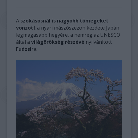
A
szokásosnál is nagyobb tömegeket
vonzott
a nyári mászószezon kezdete Japán
legmagasabb hegyére, a nemrég az UNESCO
által a
világörökség részévé
nyilvánított
Fudzsi
ra.