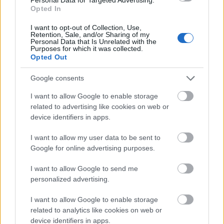
belépőt vezetnek be a hegyen, mivel a
Opted In
környezet megóvása és a hegyen működő
I want to opt-out of Collection, Use,
közszolgáltatások biztosítása egyre
Retention, Sale, and/or Sharing of my
Personal Data that Is Unrelated with the
komolyabb anyagi terhet ró a környékbeli
Purposes for which it was collected.
önkormányzatokra.
Opted Out
Forrás:
MTI
Google consents
I want to allow Google to enable storage
related to advertising like cookies on web or
device identifiers in apps.
Japán
Turizmus
Lavór
I want to allow my user data to be sent to
Google for online advertising purposes.
I want to allow Google to send me
personalized advertising.
I want to allow Google to enable storage
related to analytics like cookies on web or
device identifiers in apps.
SZOHÓ MESTER UTOLSÓ TEÁJA: KÖLTŐI