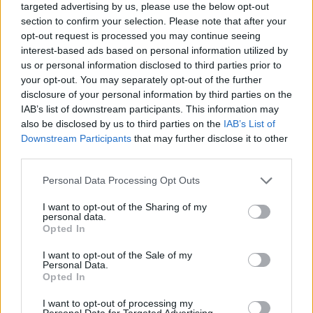
komoly egészségügyi kockázatokkal jár.
targeted advertising by us, please use the below opt-out
section to confirm your selection. Please note that after your
A Fudzsit évente mintegy 300 ezer ember
opt-out request is processed you may continue seeing
interest-based ads based on personal information utilized by
mássza meg, de a hatóságok az idei -
us or personal information disclosed to third parties prior to
augusztus végéig tartó - mászószezon során
your opt-out. You may separately opt-out of the further
ennél jóval több turistára számítanak. Habár
disclosure of your personal information by third parties on the
a hegy megmászása nem kíván különösebb
IAB’s list of downstream participants. This information may
technikai felkészültséget - a Fudzsira
also be disclosed by us to third parties on the
IAB’s List of
gyakorlatilag fel lehet gyalogolni -, a
Downstream Participants
that may further disclose it to other
megfelelő erőnlét hiánya és az energia rossz
third parties.
beosztása miatt a próbálkozók közül minden
Please note that this website/app uses one or more Google
évben sokan kénytelenek visszafordulni, a
Personal Data Processing Opt Outs
services and may gather and store information including but
zsúfoltság pedig tovább rontja a helyzetet -
not limited to your visit or usage behaviour. You may click to
I want to opt-out of the Sharing of my
figyelmeztettek japán szakemberek.
personal data.
grant or deny consent to Google and its third-party tags to
Opted In
use your data for below specified purposes in below Google
A megnövekedett érdeklődés miatt a múlt
consent section.
I want to opt-out of the Sale of my
héten arról döntött a Fudzsi állapotának
Personal Data.
megőrzésével megbízott bizottság, hogy
Opted In
július 25. és augusztus 3. között
I want to opt-out of processing my
próbajelleggel ezer jenes (2300 forintos)
Personal Data for Targeted Advertising.