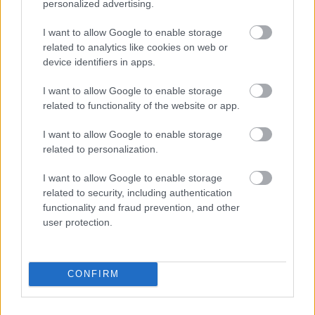
2010-ben pedig nagyszabású Picasso-kiállítás
personalized advertising.
emelte a múzeum fényét. Június 26-án olasz
I want to allow Google to enable storage
múzeumok, képtárak gyűjteményéből
related to analytics like cookies on web or
Tiziano, a velencei érett reneszánsz egyik
device identifiers in apps.
legnagyobb festőjének alkotásaiból nyílt
kiállítás a moszkvai Puskin Szépművészeti
I want to allow Google to enable storage
Múzeumban.
related to functionality of the website or app.
Forrás:
MTI
I want to allow Google to enable storage
related to personalization.
I want to allow Google to enable storage
related to security, including authentication
functionality and fraud prevention, and other
Kultúra
Oroszország
Múzeum
Képző
user protection.
CONFIRM