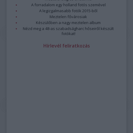
A forradalom egy holland fotós szemével
A legizgalmasabb fotók 2015-ből
Meztelen fővárosiak
Készülőben a nagy meztelen album
Nézd meg a 48-as szabadságharc hőseiről készült
fotókat!
Hírlevél feliratkozás