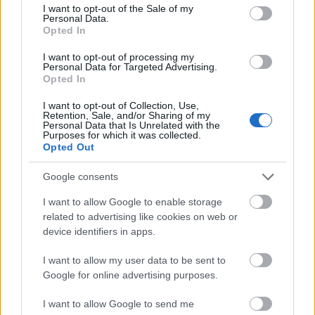
consent section.
I want to opt-out of the Sale of my
galériatulajdonos is cáfolta a Kommerszant
Personal Data.
FM rádióban. A nyugati művészeti múzeum
Opted In
újjáélesztési akciójának keretében az
I want to opt-out of processing my
Ermitázsnak nagyjából 300 festményt kellene
Personal Data for Targeted Advertising.
visszaadnia Moszkvának, köztük Henri
Opted In
Matisse
A tánc (La Danse)
című alkotását is. A
I want to opt-out of Collection, Use,
szentpétervári múzeum igazgatója, Mihail
Retention, Sale, and/or Sharing of my
Pjotrovszkij, aki ellenzi az alkotások fizikai
Personal Data that Is Unrelated with the
Purposes for which it was collected.
újraegyesítésének tervét, azt javasolta, hogy
Opted Out
inkább virtuális gyűjteményben egyesítsék a
festményeket.
Google consents
I want to allow Google to enable storage
A moszkvai Puskin Szépművészeti Múzeum
related to advertising like cookies on web or
ma 670 ezer művészeti alkotást őriz, de
device identifiers in apps.
minden évben többször is helyet ad a világ
nagy képtárai gyűjteményeinek. 2011-ben
I want to allow my user data to be sent to
Salvador Dali, Michelangelo Merisi da
Google for online advertising purposes.
Caravaggio, Christian Dior, valamint William
Blake műveit is láthatta moszkvai közönség,
I want to allow Google to send me