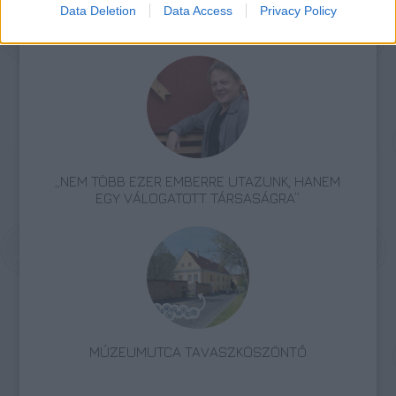
Data Deletion
Data Access
Privacy Policy
AZ EMBERSÉG ÜNNEPE
„NEM TÖBB EZER EMBERRE UTAZUNK, HANEM
EGY VÁLOGATOTT TÁRSASÁGRA”
MÚZEUMUTCA TAVASZKÖSZÖNTŐ