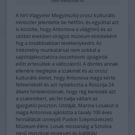
fotó: french.ruvr.ru
A hírt Vlagyimir Megyinszkij orosz kulturális
miniszter jelentette be hétfőn, és egyúttal azt
is közölte, hogy Antonova a világhírű és az
utóbbi években virágzó múzeum elnökeként
fog a továbbiakban tevékenykedni. Az
intézmény munkatársai nem sokkal a
sajtótájékoztatóra összehívott újságírók
előtt értesültek a változásról. A döntés annak
ellenére meglepte a szakmát és az orosz
kulturális életet, hogy Antonova maga kérte
felmentését és azt nyilatkozta a Rosszija 24
állami hírtelevíziónak, hogy rég keresték azt
a szakembert, aki fel tudja váltani az
igazgatói poszton. Utódját, Marina Losakot is
maga Antonova ajánlotta a tavaly 100 éves
fennállását ünneplő Puskin Szépművészeti
Múzeum élére. Losak mostanáig a Sztolica
nevű moszkvai múzeumi és kiállítási