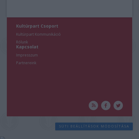
Kultúrpart Csoport
Kultúrpart Kommunikáció
Rólunk
Kapcsolat
Impresszum
Partnereink
SÜTI BEÁLLÍTÁSOK MÓDOSÍTÁSA