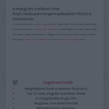
A bejegyzés trackback címe:
https://kulturpart.hu/api/trackback/id/7920434
Kommentek:
A hozzászólások a
vonatkozó jogszabályok
értelmében felhasználói tartalomnak
minősülnek, értük a
szolgáltatás technikai
üzemeltetője semmilyen felelősséget
nem vállal, azokat nem ellenőrzi. Kifogás esetén forduljon a blog szerkesztőjéhez.
Részletek a
Felhasználási feltételekben
és az
adatvédelmi tájékoztatóban
.
Legolvasottabb
Megdöbbentő fotók a néptelen fővárosról
Top 10: ezek a legjobb szerelmes filmek
A 10 legütősebb drogos film
Megjöttek a meztelen hősnők
Meztelenség és anatómia