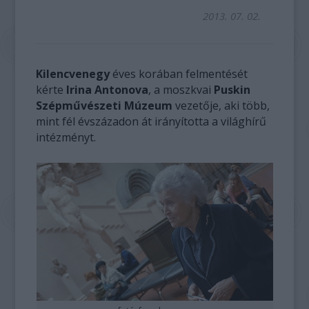
2013. 07. 02.
Kilencvenegy
éves korában felmentését
kérte
Irina Antonova
, a moszkvai
Puskin
Szépművészeti Múzeum
vezetője, aki több,
mint fél évszázadon át irányította a világhírű
intézményt.