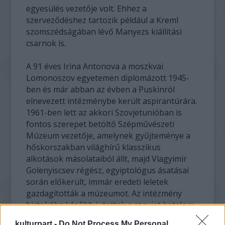
egyesülés vezetője volt. Ehhez a
szerveződéshez tartozik például a Kreml
szomszédságában lévő Manyezs kiállítási
csarnok is.
A 91 éves Irina Antonova a moszkvai
Lomonoszov egyetemen diplomázott 1945-
ben és már abban az évben a Puskinról
elnevezett intézménybe került aspirantúrára.
1961-ben lett az akkori Szovjetunióban is
fontos szerepet betöltő Szépművészeti
Múzeum vezetője, amelynek gyűjteménye a
hőskorszakban világhírű klasszikus
alkotások másolataiból állt, majd Vlagyimir
Golenyiscsev régész, egyiptológus ásatásai
során előkerült, immár eredeti leletek
gazdagították a múzeumot. Az intézmény
birtokába később jutottak a szovjet hatalom
által magángyűjteményekből elkobzott
kulturpart -
Do Not Process My Personal