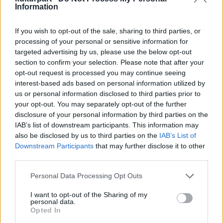
festmények, második világháborús
Information
szerzemények, közöttük a drezdai képtár
kincsei is, amelyeket később visszaadták.
If you wish to opt-out of the sale, sharing to third parties, or
processing of your personal or sensitive information for
1948-ban az Ermitázs és a Puskin múzeum
targeted advertising by us, please use the below opt-out
között osztották fel a Sztálin által bezárt új
section to confirm your selection. Please note that after your
nyugati művészeti múzeum gyűjteményét.
opt-out request is processed you may continue seeing
Pierre-Auguste Renoir, Vincent van Gogh,
interest-based ads based on personal information utilized by
Éduard Manet, Paul Cézanne, Henri Matisse,
us or personal information disclosed to third parties prior to
your opt-out. You may separately opt-out of the further
Pablo Picasso alkotásai a mai gyűjtemény
disclosure of your personal information by third parties on the
büszkeségei alapozták meg a
IAB’s list of downstream participants. This information may
képzőművészeti múzeumot. Antonova azt
also be disclosed by us to third parties on the
IAB’s List of
akarta elérni hogy a Szentpétervárra kerül
Downstream Participants
that may further disclose it to other
alkotások visszakerüljenek Moszkvába, és
third parties.
ehhez Vlagyimir Putyin elnök támogatását
kérte. Az ügyben nyílt vita folyt Antonova és
Please note that this website/app uses one or more Google
Personal Data Processing Opt Outs
services and may gather and store information including but
Mihail Pjotrovszkij, az Ermitázs igazgatója
not limited to your visit or usage behaviour. You may click to
I want to opt-out of the Sharing of my
között. A sajtóban elterjedt, hogy
personal data.
grant or deny consent to Google and its third-party tags to
Antonovának ezért kellett mennie. Ezt
Opted In
use your data for below specified purposes in below Google
azonban Marat Gelman neves orosz