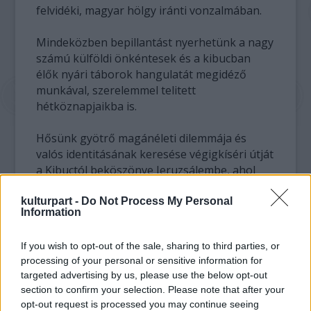
felvidéki, magyar hölgy iránti vonzalmában.
Mindeközben bepillantást nyerhetünk a nagy
számú külföldi önkéntesek és a kibucban
élők nyári táborok hangulatát megidéző
munkával, szerelemmel telitett
hétköznapjaikba is.
Hősünk gyötrő magánéleti dilemmája és
valós identitásának keresése végigkíséri útját
a Kibuctól beköszönve Jeruzsálembe, ahol
vallásos zsidó ortodoxokkal próbál zöldágra
vergődni, megpihenve Tel-Aviv tengerparton,
kulturpart -
Do Not Process My Personal
Information
majd a kíváncsiságtól és szerelemtől
vezérelve a puskaporos, kődobálós
If you wish to opt-out of the sale, sharing to third parties, or
Palesztina felé veszi az irányt, némi
processing of your personal or sensitive information for
Dunaszerdahelyi és Fokvárosi kitérővel.
targeted advertising by us, please use the below opt-out
section to confirm your selection. Please note that after your
A
opt-out request is processed you may continue seeing