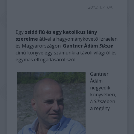
2013. 07. 04.
Egy
zsidó fiú és egy katolikus lány
szerelme
átível a hagyománykövető Izraelen
és Magyarországon.
Gantner Ádám
Siksze
című könyve egy számunkra távoli világról és
egymás elfogadásáról szól.
Gantner
Ádám
negyedik
könyvében,
A Sikszé
ben
a regény