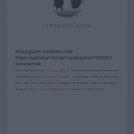
AZ EMBERSÉG ÜNNEPE
A bejegyzés trackback címe:
https://kulturpart.hu/api/trackback/id/7920502
Kommentek:
A hozzászólások a
vonatkozó jogszabályok
értelmében felhasználói tartalomnak
minősülnek, értük a
szolgáltatás technikai
üzemeltetője semmilyen felelősséget
nem vállal, azokat nem ellenőrzi. Kifogás esetén forduljon a blog szerkesztőjéhez.
Részletek a
Felhasználási feltételekben
és az
adatvédelmi tájékoztatóban
.