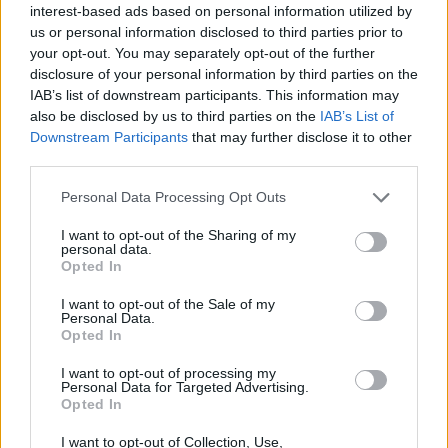
interest-based ads based on personal information utilized by
us or personal information disclosed to third parties prior to
your opt-out. You may separately opt-out of the further
disclosure of your personal information by third parties on the
IAB’s list of downstream participants. This information may
also be disclosed by us to third parties on the
IAB’s List of
Downstream Participants
that may further disclose it to other
third parties.
Please note that this website/app uses one or more Google
Personal Data Processing Opt Outs
services and may gather and store information including but
not limited to your visit or usage behaviour. You may click to
I want to opt-out of the Sharing of my
personal data.
grant or deny consent to Google and its third-party tags to
Opted In
use your data for below specified purposes in below Google
consent section.
I want to opt-out of the Sale of my
Personal Data.
Opted In
megválaszolásra váró kérdések végig ott
sorakoznak a regény folyamán, mint a
I want to opt-out of processing my
hovatartozás a holokauszt árnyékában, az
Personal Data for Targeted Advertising.
Opted In
identitás égető problémája, döntés a
szerelem két fajtája között és a
I want to opt-out of Collection, Use,