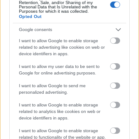
magyarországi antiszemitizmus megértése
Retention, Sale, and/or Sharing of my
Personal Data that Is Unrelated with the
és azzal együtt a megélése.
Purposes for which it was collected.
Opted Out
Gantner Ádám könyve egymás elfogadásáról
Google consents
szól. A merész, helyenként provokatív, tabuk
sorozatát döntögető, sokakat érintő
I want to allow Google to enable storage
problémákat feszegető, lefegyverző
related to advertising like cookies on web or
őszinteséggel tárgyaló fordulatos regény
device identifiers in apps.
más - más okokból, egyformán fontos
mondanivalót tartogat zsidóknak, nem
I want to allow my user data to be sent to
Google for online advertising purposes.
zsidóknak, fél zsidóknak egyaránt, levonva a
legfőbb tanulságot: mind egyformán
I want to allow Google to send me
értékesek vagyunk, identitástól,
personalized advertising.
származástól, vallástól függetlenül.
I want to allow Google to enable storage
related to analytics like cookies on web or
device identifiers in apps.
Izrael
Irodalom
Szerelem
Könyv
Regény
Zsidóság
I want to allow Google to enable storage
related to functionality of the website or app.