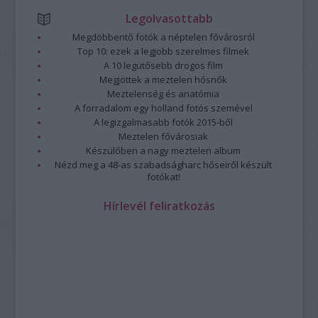
Legolvasottabb
Megdöbbentő fotók a néptelen fővárosról
Top 10: ezek a legjobb szerelmes filmek
A 10 legütősebb drogos film
Megjöttek a meztelen hősnők
Meztelenség és anatómia
A forradalom egy holland fotós szemével
A legizgalmasabb fotók 2015-ből
Meztelen fővárosiak
Készülőben a nagy meztelen album
Nézd meg a 48-as szabadságharc hőseiről készült
fotókat!
Hírlevél feliratkozás