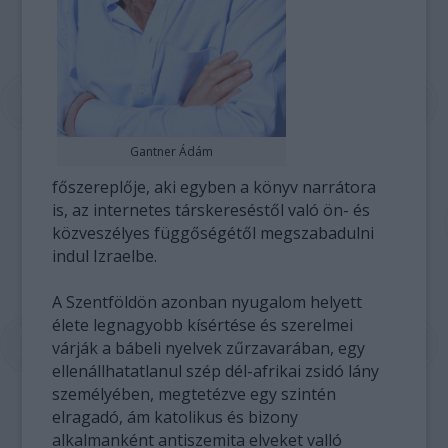
Gantner Ádám
főszereplője, aki egyben a könyv narrátora
is, az internetes társkereséstől való ön- és
közveszélyes függőségétől megszabadulni
indul Izraelbe.
A Szentföldön azonban nyugalom helyett
élete legnagyobb kísértése és szerelmei
várják a bábeli nyelvek zűrzavarában, egy
ellenállhatatlanul szép dél-afrikai zsidó lány
személyében, megtetézve egy szintén
elragadó, ám katolikus és bizony
alkalmanként antiszemita elveket valló