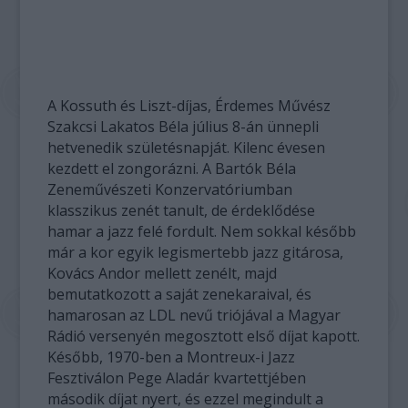
A Kossuth és Liszt-díjas, Érdemes Művész
Szakcsi Lakatos Béla július 8-án ünnepli
hetvenedik születésnapját. Kilenc évesen
kezdett el zongorázni. A Bartók Béla
Zeneművészeti Konzervatóriumban
klasszikus zenét tanult, de érdeklődése
hamar a jazz felé fordult. Nem sokkal később
már a kor egyik legismertebb jazz gitárosa,
Kovács Andor mellett zenélt, majd
bemutatkozott a saját zenekaraival, és
hamarosan az LDL nevű triójával a Magyar
Rádió versenyén megosztott első díjat kapott.
Később, 1970-ben a Montreux-i Jazz
Fesztiválon Pege Aladár kvartettjében
második díjat nyert, és ezzel megindult a