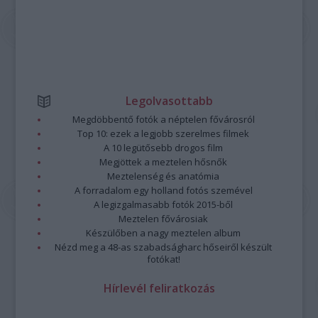
Legolvasottabb
Megdöbbentő fotók a néptelen fővárosról
Top 10: ezek a legjobb szerelmes filmek
A 10 legütősebb drogos film
Megjöttek a meztelen hősnők
Meztelenség és anatómia
A forradalom egy holland fotós szemével
A legizgalmasabb fotók 2015-ből
Meztelen fővárosiak
Készülőben a nagy meztelen album
Nézd meg a 48-as szabadságharc hőseiről készült
fotókat!
Hírlevél feliratkozás