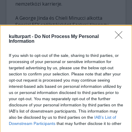
nemzetközi karrierje.
A George Jinda és Chieli Minucci alkotta
Special EFX szólistájaként Szakcsi tizenegy
lemezen szerepelt szerzőként és előadóként,
kulturpart -
Do Not Process My Personal
a nyolcvanas évek közepén ennek
Information
köszönhetően köthetett szerződést az
amerikai GRP kiadóval. Chick Corea többször
If you wish to opt-out of the sale, sharing to third parties, or
is méltatta Szakcsi szerzői és előadói
processing of your personal or sensitive information for
kvalitásait, aki napjainkig a műfaj olyan
targeted advertising by us, please use the below opt-out
nagyságaival játszott együtt, mint Terri Lyne
section to confirm your selection. Please note that after your
Carrington, David Sanchez, Mike Richmond,
opt-out request is processed you may continue seeing
Frank Zappa vagy John Patitucci.
interest-based ads based on personal information utilized by
us or personal information disclosed to third parties prior to
your opt-out. You may separately opt-out of the further
A hazai jazzvilágban Szakcsinak meghatározó
disclosure of your personal information by third parties on the
szerepe volt a fúziós jazz térnyerésében. A
IAB’s list of downstream participants. This information may
hetvenes évek kezdetétől tizenkét éven át
also be disclosed by us to third parties on the
IAB’s List of
tanított a Bartók Béla Zeneművészeti
Downstream Participants
that may further disclose it to other
Szakközépiskolában, ahol Keith Jarrett, Chick
third parties.