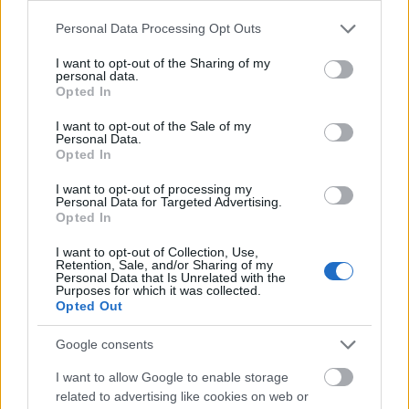
Corea és Herbie Hancock példáját követve
nagy hasngsúlyt fektetett a klasszikus zene
Please note that this website/app uses one or more Google
Personal Data Processing Opt Outs
services and may gather and store information including but
és a jazz ötvözésére.
not limited to your visit or usage behaviour. You may click to
I want to opt-out of the Sharing of my
personal data.
grant or deny consent to Google and its third-party tags to
Művészetében fontos szerepet tölt be a
Opted In
use your data for below specified purposes in below Google
cigány folklór.
Piros karaván
címmel 1975-ben
consent section.
I want to opt-out of the Sale of my
mutatták be első cigány musicaljét, melyet az
Personal Data.
Egyszer egy cigánylány
, majd a
Cigánykerék
Opted In
követett, 2004-ben pedig megjelent
Na dara!
I want to opt-out of processing my
(Ne félj!)
című albuma, amely a cigány jazz
Personal Data for Targeted Advertising.
műfajteremtő darabjának tekinthető.
Opted In
I want to opt-out of Collection, Use,
Koncertjeire manapság a jazz és a kortárs
Retention, Sale, and/or Sharing of my
improvizáció ötvözése jellemző. Egyedülálló
Personal Data that Is Unrelated with the
Purposes for which it was collected.
fúziós, progresszív zenéjében a jazz mellett
Opted Out
megjelennek a klasszikus, a kortárs, és a
népzene hangjai is. Az eddig elkülönülő zenei
Google consents
műfajokból közös nyelvet teremteni -
I want to allow Google to enable storage
alighanem ebben rejlik Szakcsi Lakatos Béla
related to advertising like cookies on web or
elhivatottsága.