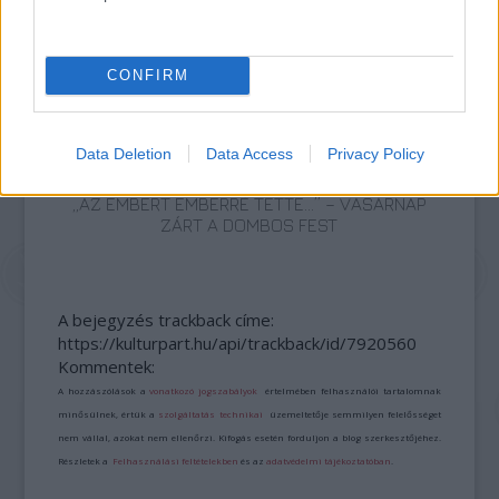
AZ EMBERSÉG ÜNNEPE
CONFIRM
Data Deletion
Data Access
Privacy Policy
„AZ EMBERT EMBERRÉ TETTE…” – VASÁRNAP
ZÁRT A DOMBOS FEST
A bejegyzés trackback címe:
https://kulturpart.hu/api/trackback/id/7920560
Kommentek:
A hozzászólások a
vonatkozó jogszabályok
értelmében felhasználói tartalomnak
minősülnek, értük a
szolgáltatás technikai
üzemeltetője semmilyen felelősséget
nem vállal, azokat nem ellenőrzi. Kifogás esetén forduljon a blog szerkesztőjéhez.
Részletek a
Felhasználási feltételekben
és az
adatvédelmi tájékoztatóban
.