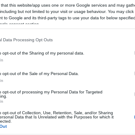
 that this website/app uses one or more Google services and may gath
including but not limited to your visit or usage behaviour. You may click 
 to Google and its third-party tags to use your data for below specifi
ogle consent section.
fotó: nme.com
l Data Processing Opt Outs
 a legnagyobb slágerek közül elhangzott a
Jumpin'
 Like It),
a
Honky Tonk Women
, a
Brown Sugar,
a
o opt-out of the Sharing of my personal data.
 - és talán a legnagyobb üdvrivalgással fogatott -
In
o opt-out of the Sale of my Personal Data.
te meg, mivel együttes 44 év után tért vissza a
In
óbb 1969 júliusában - két nappal az alapító tag
 már rocktörténeti eseményként számon tartott
to opt-out of processing my Personal Data for Targeted
ing.
 közönség előtt. A szombat esti londoni fellépésre
In
 forint) közötti árakon hirdették meg a jegyeket, ám
at abban, hogy rekordidő alatt szétkapkodják az
o opt-out of Collection, Use, Retention, Sale, and/or Sharing
ersonal Data that Is Unrelated with the Purposes for which it
tása szerint a hatvanezer jegy az internetes
lected.
l perccel elfogyott.
Out