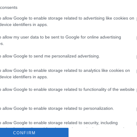
thatatlan kerítéssel körbevett alkalmi arénáján
consents
s érdeklődésre tekintettel az eredetileg tervezett
ert lesz a városnyi parkban: az együttes jövő
o allow Google to enable storage related to advertising like cookies on
mas időszak ez a Rolling Stones-nak, ugyanis a
evice identifiers in apps.
tt fel a világ legnagyobb szabadtéri
o allow my user data to be sent to Google for online advertising
ai Glastonbury mezején, százezres közönség előtt.
s.
ymásra találása ugyanúgy régóta titkos és nagy
ek, mint ahogy az is, hogy az együttes egyszer
to allow Google to send me personalized advertising.
o allow Google to enable storage related to analytics like cookies on
evice identifiers in apps.
o allow Google to enable storage related to functionality of the website
o allow Google to enable storage related to personalization.
o allow Google to enable storage related to security, including
cation functionality and fraud prevention, and other user protection.
CONFIRM