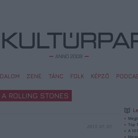
ODALOM
ZENE
TÁNC
FOLK
KÉPZŐ
PODCA
 A ROLLING STONES
L
Megd
Top 1
2013. 07. 07.
A 10 
Megj