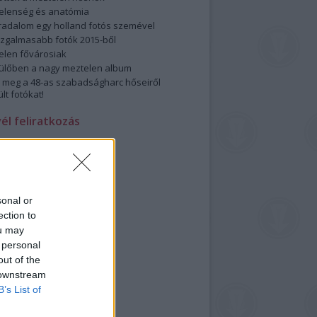
elenség és anatómia
rradalom egy holland fotós szemével
izgalmasabb fotók 2015-ből
elen fővárosiak
ülőben a nagy meztelen album
 meg a 48-as szabadságharc hőseiről
lt fotókat!
vél feliratkozás
sonal or
ection to
ou may
 personal
out of the
 downstream
B’s List of