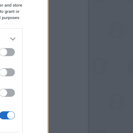
er and store
to grant or
ed purposes