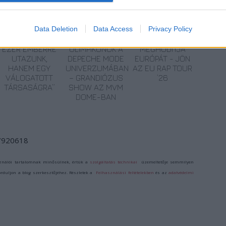
Data Deletion
Data Access
Privacy Policy
„NEM TÖBB
TÚLVILÁGI
POGÁNY INDULÓ
EZER EMBERRE
OLIMPIKONOK A
MEGHÓDÍTJA
UTAZUNK,
DEPECHE MODE
EURÓPÁT - JÖN
HANEM EGY
UNIVERZUMÁBAN
AZ EU RAP TOUR
VÁLOGATOTT
– GRANDIÓZUS
’26
TÁRSASÁGRA”
SHOW AZ MVM
DOME-BAN
/7920618
ználói tartalomnak minősülnek, értük a
szolgáltatás technikai
üzemeltetője semmilyen
forduljon a blog szerkesztőjéhez. Részletek a
Felhasználási feltételekben
és az
adatvédelmi