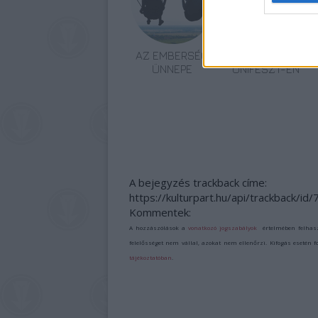
AZ EMBERSÉG
ETNOFON AZ I.
ÜNNEPE
ONIFESZT-EN
A bejegyzés trackback címe:
https://kulturpart.hu/api/trackback/id
Kommentek:
A hozzászólások a
vonatkozó jogszabályok
értelmében felhas
felelősséget nem vállal, azokat nem ellenőrzi. Kifogás esetén 
tájékoztatóban
.