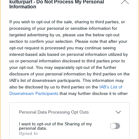
kulturpart -
Do Not Process My Personal
való munkához, valamint elnyomja az
Information
éhségérzetet". A látogatók a temetési
szertartásoknál használt ékszereket és
If you wish to opt-out of the sale, sharing to third parties, or
aranymaszkokat is szemügyre vehetnek.
processing of your personal or sensitive information for
Mint Neil MacGregor, a múzeum igazgatója
targeted advertising by us, please use the below opt-out
elmondta, az "ősi Kolumbia régóta hatalmas
section to confirm your selection. Please note that after your
csodálatot vált ki a külvilágból, és még mindig
opt-out request is processed you may continue seeing
igen keveset tudni ezekről az egyedi és
interest-based ads based on personal information utilized by
us or personal information disclosed to third parties prior to
sokszínű kultúrákról". Hozzátette: "A
your opt-out. You may separately opt-out of the further
múzeum azon kiállítás-sorozatának
disclosure of your personal information by third parties on the
részeként, amely a kevésbé ismert és
IAB’s list of downstream participants. This information may
komplex ősi kultúrák bemutatását tűzte ki
also be disclosed by us to third parties on the
IAB’s List of
célul, ez a tárlat bepillantást enged a
Downstream Participants
that may further disclose it to other
látogatóknak a prehispán Dél-Amerika ezen
third parties.
lenyűgöző kultúráiba, és egyszersmind
Please note that this website/app uses one or more Google
lehetőséget ad számukra, hogy felfedezzék
Personal Data Processing Opt Outs
services and may gather and store information including but
Eldorádó legendáját ezen szemkápráztató
not limited to your visit or usage behaviour. You may click to
I want to opt-out of the Sharing of my
tárgyakon keresztül".
personal data.
grant or deny consent to Google and its third-party tags to
Opted In
use your data for below specified purposes in below Google