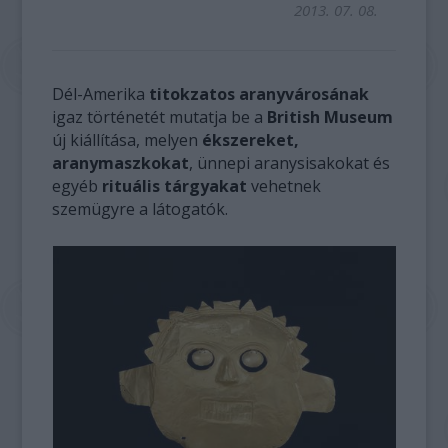
2013. 07. 08.
Dél-Amerika
titokzatos aranyvárosának
igaz történetét mutatja be a
British Museum
új kiállítása, melyen
ékszereket,
aranymaszkokat
, ünnepi aranysisakokat és
egyéb
rituális tárgyakat
vehetnek
szemügyre a látogatók.