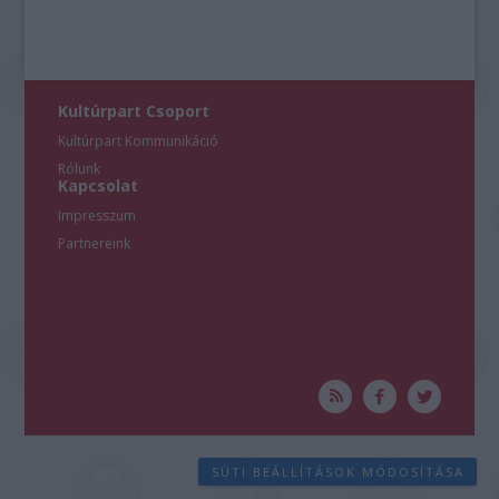
Kultúrpart Csoport
Kultúrpart Kommunikáció
Rólunk
Kapcsolat
Impresszum
Partnereink
SÜTI BEÁLLÍTÁSOK MÓDOSÍTÁSA