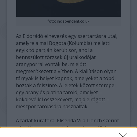
fotó: independent.co.uk
Az Eldorádó elnevezés egy szertartásra utal,
amelyre a mai Bogota (Kolumbia) melletti
egyik tó partján került sor, ahol a
bennszülött törzsek új uralkodóját
aranyporral vonták be, mielőtt
megmerítkezett a vízben. A kiállításon olyan
tárgyak is helyet kapnak, amelyeket a tóból
hoztak a felszínre. A leletek között szerepel
egy arany és platina tároló, amelyet –
kokalevéllel összekevert, majd elrágott –
mészpor tárolására használtak.
A tárlat kurátora, Elisenda Vila Llonch szerint
a bódítószer igen értékes volt, mivel "plusz
erőt ad a magaslatokon és nagy hidegben