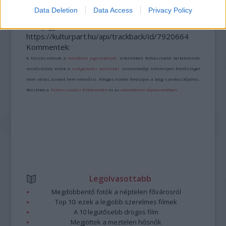
Data Deletion
Data Access
Privacy Policy
A bejegyzés trackback címe:
https://kulturpart.hu/api/trackback/id/7920664
Kommentek:
A hozzászólások a
vonatkozó jogszabályok
értelmében felhasználói tartalomnak
minősülnek, értük a
szolgáltatás technikai
üzemeltetője semmilyen felelősséget
nem vállal, azokat nem ellenőrzi. Kifogás esetén forduljon a blog szerkesztőjéhez.
Részletek a
Felhasználási feltételekben
és az
adatvédelmi tájékoztatóban
.
Legolvasottabb
Megdöbbentő fotók a néptelen fővárosról
Top 10: ezek a legjobb szerelmes filmek
A 10 legütősebb drogos film
Megjöttek a meztelen hősnők