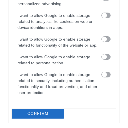
personalized advertising.
LÉTEZIK GYÓGYÍTÓ MÚZEUM?!
I want to allow Google to enable storage
related to analytics like cookies on web or
device identifiers in apps.
I want to allow Google to enable storage
related to functionality of the website or app.
I want to allow Google to enable storage
KRASZNAHORKAI LÁSZLÓ NOBEL-DÍJAS ÍRÓ
related to personalization.
VILÁGA SZENTENDRÉN – OKTÓBER VÉGÉIG
LÁTHATÓ A MINDUNTALAN KIÁLLÍTÁS
I want to allow Google to enable storage
related to security, including authentication
functionality and fraud prevention, and other
user protection.
CONFIRM
EGY REJTÉLYES MAGYAR FESTŐ PÁRIZSBAN