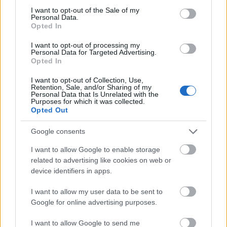
A Beyond El Dorado: power and gold in ancient
consent section.
I want to opt-out of the Sale of my
Colombia (Túl Eldorádón: hatalom és arany az
Personal Data.
ősi Kolumbiában)
című tárlatot október 17. és
Opted In
március 23. között kereshetik fel az
I want to opt-out of processing my
érdeklődők – adta hírül a The Daily
Personal Data for Targeted Advertising.
Telegraph című brit lap internetes kiadása.
Opted In
I want to opt-out of Collection, Use,
Retention, Sale, and/or Sharing of my
Forrás:
MTI
Personal Data that Is Unrelated with the
Purposes for which it was collected.
Opted Out
Google consents
Anglia
Kiállítás
Dél-Amerika
Legenda
Lavór
I want to allow Google to enable storage
related to advertising like cookies on web or
device identifiers in apps.
I want to allow my user data to be sent to
Google for online advertising purposes.
I want to allow Google to send me