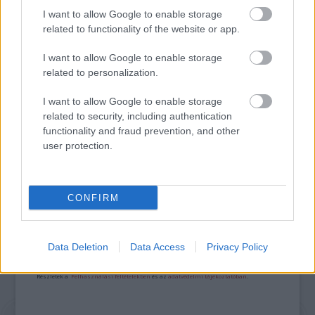
I want to allow Google to enable storage
related to functionality of the website or app.
I want to allow Google to enable storage
related to personalization.
I want to allow Google to enable storage
SZÁGULDÁS, SÁRKÁNYOK, ROSSZFIÚK – A NYÁR
related to security, including authentication
10 LEGKEDVELTEBB MOZIJA MAGYARORSZÁGON
functionality and fraud prevention, and other
user protection.
A bejegyzés trackback címe:
CONFIRM
https://kulturpart.hu/api/trackback/id/7920676
Kommentek:
A hozzászólások a
vonatkozó jogszabályok
értelmében felhasználói tartalomnak
Data Deletion
Data Access
Privacy Policy
minősülnek, értük a
szolgáltatás technikai
üzemeltetője semmilyen felelősséget
nem vállal, azokat nem ellenőrzi. Kifogás esetén forduljon a blog szerkesztőjéhez.
Részletek a
Felhasználási feltételekben
és az
adatvédelmi tájékoztatóban
.