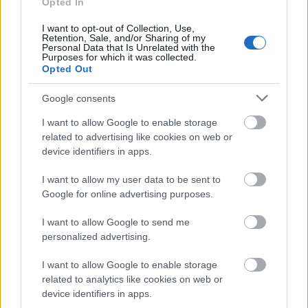
Opted In
Amerika
Film
Sorozatok
Mozi
I want to opt-out of Collection, Use,
Retention, Sale, and/or Sharing of my
Personal Data that Is Unrelated with the
Purposes for which it was collected.
Opted Out
Google consents
I want to allow Google to enable storage
related to advertising like cookies on web or
SZEMBE MERSZ NÉZNI AZZAL, AKIVÉ
device identifiers in apps.
VÁLHATTÁL VOLNA?
I want to allow my user data to be sent to
Google for online advertising purposes.
I want to allow Google to send me
personalized advertising.
I want to allow Google to enable storage
TERMÉSZETFELETTI ERŐK ÉS ELFELEDETT
related to analytics like cookies on web or
TITKOK: ITT A SHELBY OAKS – A GONOSZ
device identifiers in apps.
NYOMÁBAN MAGYAR ELŐZETESE