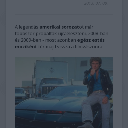
2013. 07. 08.
A legendás
amerikai sorozat
ot már
többször próbálták újraéleszteni, 2008-ban
és 2009-ben - most azonban
egész estés
moziként
tér majd vissza a filmvászonra.