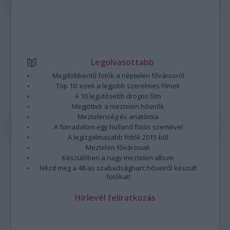
Legolvasottabb
Megdöbbentő fotók a néptelen fővárosról
Top 10: ezek a legjobb szerelmes filmek
A 10 legütősebb drogos film
Megjöttek a meztelen hősnők
Meztelenség és anatómia
A forradalom egy holland fotós szemével
A legizgalmasabb fotók 2015-ből
Meztelen fővárosiak
Készülőben a nagy meztelen album
Nézd meg a 48-as szabadságharc hőseiről készült
fotókat!
Hírlevél feliratkozás