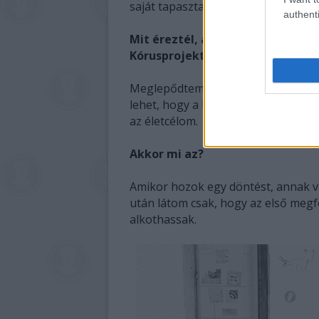
saját tapasztalataimon keresztül s
authenti
Mit éreztél, amikor Egyiptomban
Kórusprojekthez?
Meglepődtem, ez természetes, de e
lehet, hogy a következő alkalomma
az életcélom.
Akkor mi az?
Amikor hozok egy döntést, annak v
után látom csak, hogy az első megfe
alkothassak.