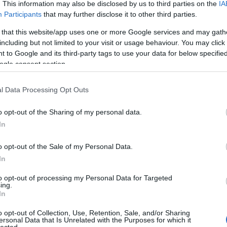
. This information may also be disclosed by us to third parties on the
IA
et veszélyesnek. Nem járunk demonstrációkra se,
Participants
that may further disclose it to other third parties.
k nem jelentenek veszélyt a hatalomra. Valójában
 that this website/app uses one or more Google services and may gath
 kapcsolatban vagyok kritikus, hanem a világ
including but not limited to your visit or usage behaviour. You may click 
yellenes dalt se. Például nem tudok azonosulni
 to Google and its third-party tags to use your data for below specifi
i célokra használják. Onnantól elveszíti művészi
ogle consent section.
üzeneteket sem.
l Data Processing Opt Outs
el? Miért akarod kifejezni magad, ha nincs
o opt-out of the Sharing of my personal data.
In
em munka, hanem önvizsgálat. A kórusprojektben
ontos. Az én művészetem azon alapszik, hogy az
o opt-out of the Sale of my Personal Data.
ez. Amikor valaki feltárja a személyes
In
zal, mekkora mestermű fog születni abból, ha azt
al inkább valaminek a megosztásáról szól,
to opt-out of processing my Personal Data for Targeted
gváltoztatni a viágot, viszont ha valaminek meg
ing.
In
om. Segítek egy bizonyos csoportnak, hogy valamit
o opt-out of Collection, Use, Retention, Sale, and/or Sharing
ersonal Data that Is Unrelated with the Purposes for which it
lected.