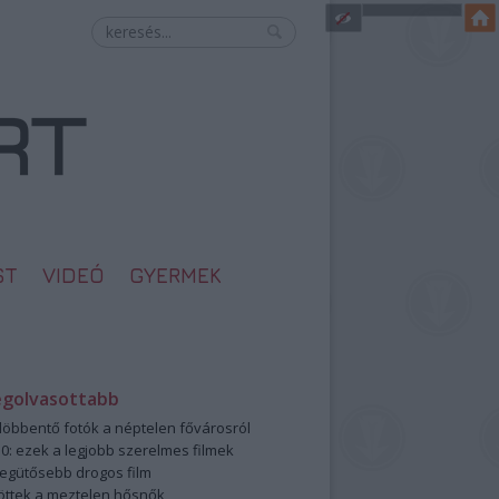
ST
VIDEÓ
GYERMEK
egolvasottabb
öbbentő fotók a néptelen fővárosról
0: ezek a legjobb szerelmes filmek
legütősebb drogos film
öttek a meztelen hősnők