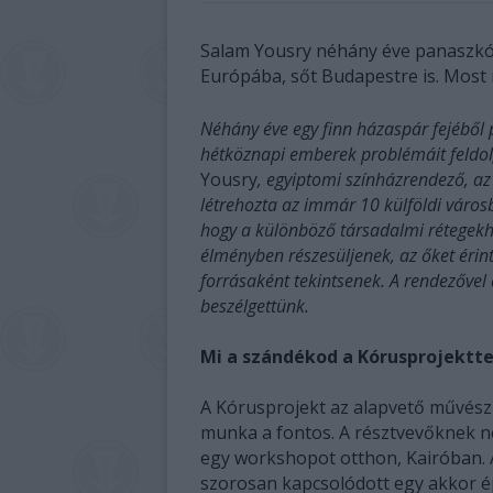
Salam Yousry néhány éve panaszkóru
Európába, sőt Budapestre is. Most 
Néhány éve egy finn házaspár fejéből 
hétköznapi emberek problémáit feldo
Yousry
, egyiptomi színházrendező, a
létrehozta az immár 10 külföldi városb
hogy a különböző társadalmi rétegekh
élményben részesüljenek, az őket érin
forrásaként tekintsenek. A rendezőve
beszélgettünk.
Mi a szándékod a Kórusprojektte
A Kórusprojekt az alapvető művészi
munka a fontos. A résztvevőknek n
egy workshopot otthon, Kairóban. 
szorosan kapcsolódott egy akkor ép