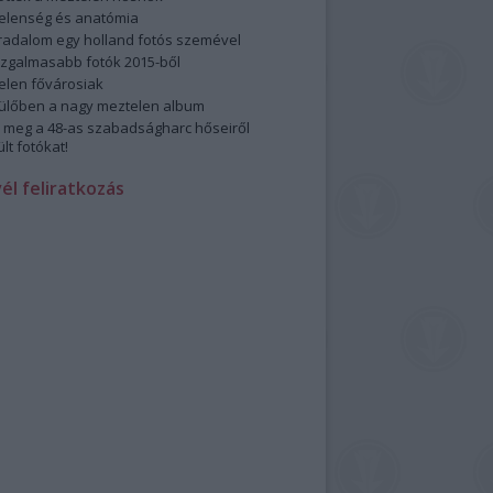
elenség és anatómia
rradalom egy holland fotós szemével
izgalmasabb fotók 2015-ből
elen fővárosiak
ülőben a nagy meztelen album
 meg a 48-as szabadságharc hőseiről
lt fotókat!
vél feliratkozás