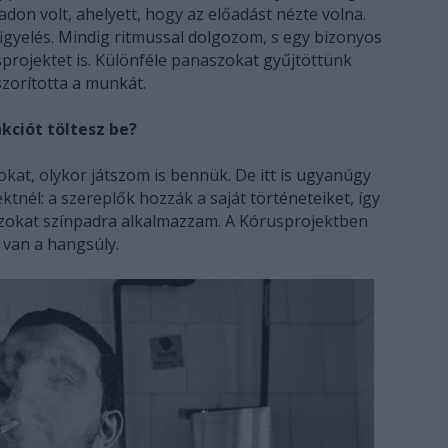
adon volt, ahelyett, hogy az előadást nézte volna.
gyelés. Mindig ritmussal dolgozom, s egy bizonyos
projektet is. Különféle panaszokat gyűjtöttünk
szorította a munkát.
kciót töltesz be?
t, olykor játszom is bennük. De itt is ugyanúgy
nél: a szereplők hozzák a saját történeteiket, így
zokat színpadra alkalmazzam. A Kórusprojektben
 van a hangsúly.