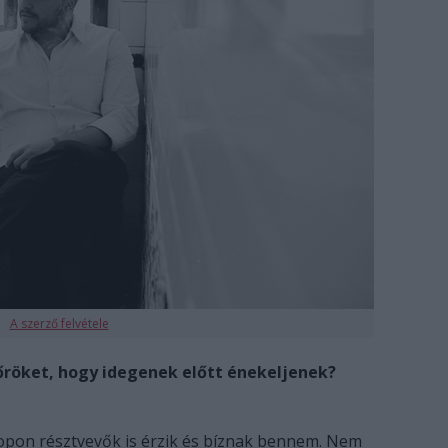
A szerző felvétele
őröket, hogy idegenek előtt énekeljenek?
pon résztvevők is érzik és bíznak bennem. Nem