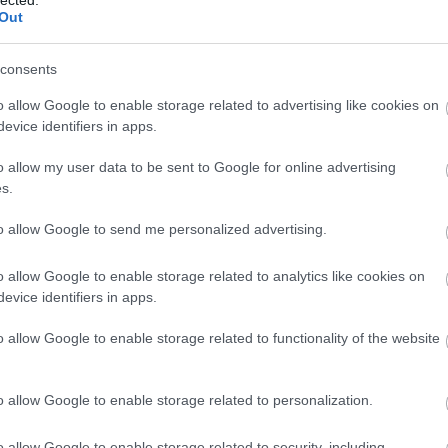
Out
consents
o allow Google to enable storage related to advertising like cookies on
evice identifiers in apps.
o allow my user data to be sent to Google for online advertising
s.
to allow Google to send me personalized advertising.
o allow Google to enable storage related to analytics like cookies on
evice identifiers in apps.
o allow Google to enable storage related to functionality of the website
, mielőtt Budapestre jöttél?
o allow Google to enable storage related to personalization.
keztem, körülnéztem és megismertem pár embert.
ltévedni. Nem érdekelnek a politikai problémák, a
o allow Google to enable storage related to security, including