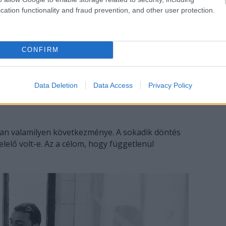
zeretek megismerni egy-egy várost.
cation functionality and fraud prevention, and other user protection.
 olyan sok ember csatlakozott a
CONFIRM
z egy annyira kiszámíthatatlan folyamat, hogy
l nem jön létre semmi. Nem érzem, hogy ez lenne
Data Deletion
Data Access
Privacy Policy
an valamilyen következménye. A sokadik döntés
lelő volt-e. Az a célom, hogy függetlenül