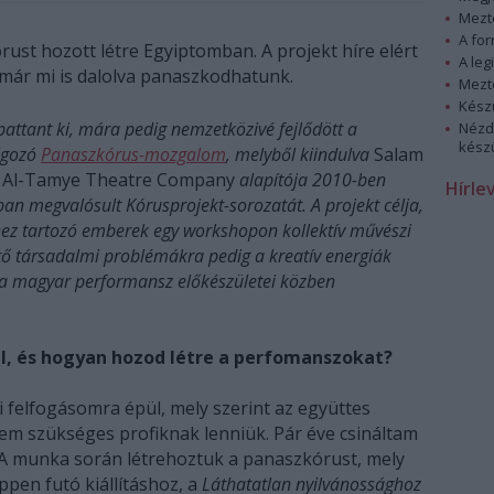
Mezt
A fo
st hozott létre Egyiptomban. A projekt híre elért
A leg
már mi is dalolva panaszkodhatunk.
Mezt
Kész
pattant ki, mára pedig nemzetközivé fejlődött a
Nézd
készü
lgozó
Panaszkórus-mozgalom
, melyből kiindulva
Salam
z
Al-Tamye Theatre Company
alapítója 2010-ben
Hírle
an megvalósult Kórusprojekt-sorozatát. A projekt célja,
ez tartozó emberek egy workshopon kollektív művészi
tő társadalmi problémákra pedig a kreatív energiák
l a magyar performansz előkészületei közben
l, és hogyan hozod létre a perfomanszokat?
 felfogásomra épül, mely szerint az együttes
em szükséges profiknak lenniük. Pár éve csináltam
A munka során létrehoztuk a panaszkórust, mely
pen futó kiállításhoz, a
Láthatatlan nyilvánossághoz