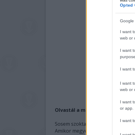
Opted 
Google 
I want t
web or d
I want t
purpose
I want 
I want t
web or d
I want t
or app.
Olvastál a magyar társadalomról
I want t
Sosem szoktam felkészülni. Megér
Amikor megyek valahová, szeretek e
I want t