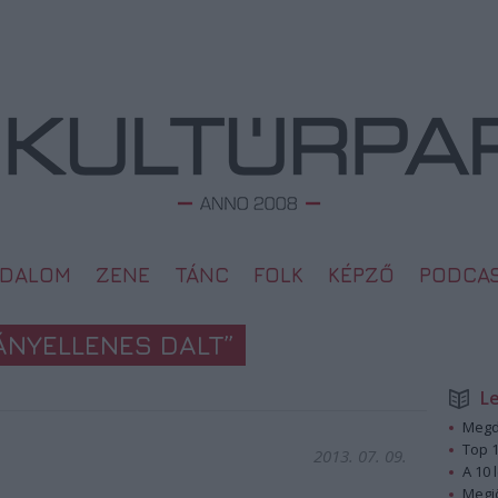
ODALOM
ZENE
TÁNC
FOLK
KÉPZŐ
PODCA
ÁNYELLENES DALT”
L
Megd
Top 1
2013. 07. 09.
A 10 
Megj