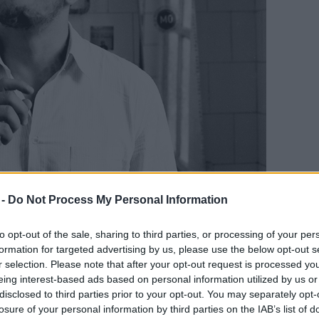
A szerző felvétele
 -
Do Not Process My Personal Information
t ma Egyiptomban akár veszélybe is kerülhetsz.
sséggel?
to opt-out of the sale, sharing to third parties, or processing of your per
formation for targeted advertising by us, please use the below opt-out s
r selection. Please note that after your opt-out request is processed y
legű előadásokat hoztam létre a társulatommal. A
eing interest-based ads based on personal information utilized by us or
- bár én sose éreztem magam elnyomottnak.
disclosed to third parties prior to your opt-out. You may separately opt-
l tartottak valamilyen szinten. De mivel nem
losure of your personal information by third parties on the IAB’s list of
 és igen kis számú közönséget vonzanak az