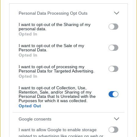
third parties.
dolgozik.
A Suitable Boy
(Egy megfelelő fiú)
címre hallgató könyv a maga 1300 oldalával
Please note that this website/app uses one or more Google
Personal Data Processing Opt Outs
az egyik leghosszabb regény, amit angol
services and may gather and store information including but
nyelven valaha publikáltak. A történet
not limited to your visit or usage behaviour. You may click to
I want to opt-out of the Sharing of my
personal data.
középpontjában egy Lata nevű lány áll, aki az
grant or deny consent to Google and its third-party tags to
Opted In
use your data for below specified purposes in below Google
India függetlenedése utáni időszakban keresi
consent section.
férjét.
I want to opt-out of the Sale of my
Personal Data.
Opted In
A Suitable Boy
megjelenésének huszadik
évfordulójára májusban puha kötéses
I want to opt-out of processing my
Personal Data for Targeted Advertising.
változatban is kiadták a regényt. A folytatás,
Opted In
amin az író jelenleg is dolgozik
A Suitable Girl
(Egy megfelelő lány) címmel jelenik majd meg.
I want to opt-out of Collection, Use,
Retention, Sale, and/or Sharing of my
Az eredetileg év végére tervezett kötet a
Personal Data that Is Unrelated with the
Purposes for which it was collected.
főszereplő lányt, Latát kortárs indiai közegbe
Opted Out
helyezi, és az ő életén keresztül mutatja be a
változásokat, amelyek az elmúlt évtizedekben
Google consents
az országban lezajlottak.
I want to allow Google to enable storage
Forrás:
The Telegraph
related to advertising like cookies on web or