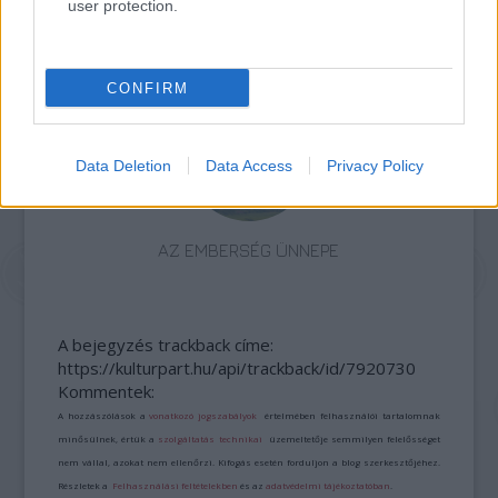
user protection.
AZ ÁZSIAI GYÓGYÍTÓ REGÉNY AZ ÚJ SKANDINÁV
KRIMI
CONFIRM
Data Deletion
Data Access
Privacy Policy
AZ EMBERSÉG ÜNNEPE
A bejegyzés trackback címe:
https://kulturpart.hu/api/trackback/id/7920730
Kommentek:
A hozzászólások a
vonatkozó jogszabályok
értelmében felhasználói tartalomnak
minősülnek, értük a
szolgáltatás technikai
üzemeltetője semmilyen felelősséget
nem vállal, azokat nem ellenőrzi. Kifogás esetén forduljon a blog szerkesztőjéhez.
Részletek a
Felhasználási feltételekben
és az
adatvédelmi tájékoztatóban
.