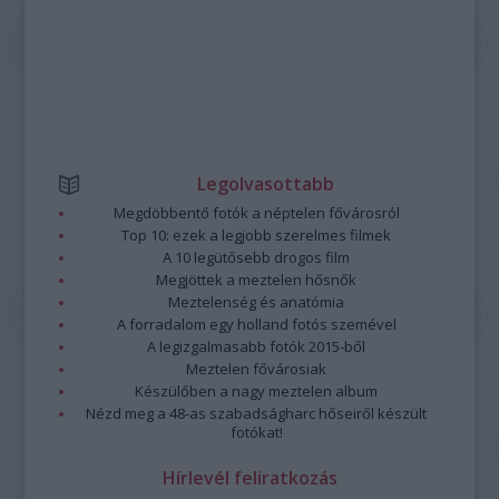
Legolvasottabb
Megdöbbentő fotók a néptelen fővárosról
Top 10: ezek a legjobb szerelmes filmek
A 10 legütősebb drogos film
Megjöttek a meztelen hősnők
Meztelenség és anatómia
A forradalom egy holland fotós szemével
A legizgalmasabb fotók 2015-ből
Meztelen fővárosiak
Készülőben a nagy meztelen album
Nézd meg a 48-as szabadságharc hőseiről készült
fotókat!
Hírlevél feliratkozás