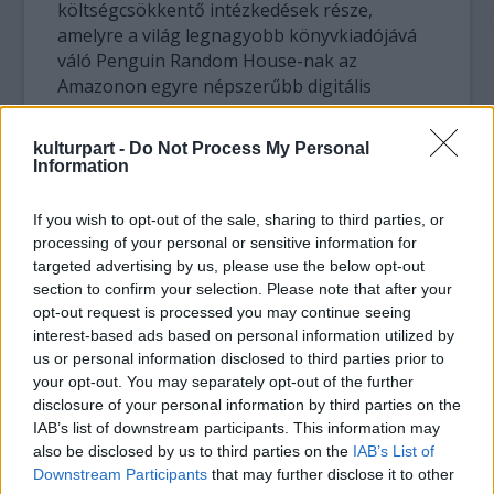
költségcsökkentő intézkedések része,
amelyre a világ legnagyobb könyvkiadójává
váló Penguin Random House-nak az
Amazonon egyre népszerűbb digitális
könyvek miatti kiesés miatt volt szüksége. A
Penguin Random House szóvivője
kulturpart -
Do Not Process My Personal
visszautasította a vádakat miszerint Vikram
Information
Seth ügyének bármi köze lenne a
költségcsökkentési folyamatokhoz.
If you wish to opt-out of the sale, sharing to third parties, or
processing of your personal or sensitive information for
targeted advertising by us, please use the below opt-out
section to confirm your selection. Please note that after your
opt-out request is processed you may continue seeing
interest-based ads based on personal information utilized by
us or personal information disclosed to third parties prior to
your opt-out. You may separately opt-out of the further
disclosure of your personal information by third parties on the
Penguin Random House
IAB’s list of downstream participants. This information may
also be disclosed by us to third parties on the
IAB’s List of
Downstream Participants
that may further disclose it to other
Seth jelenleg 1993-as regényének folytatásán