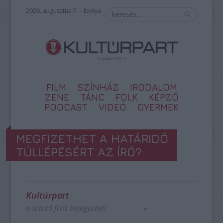
2026. augusztus 7. – Ibolya
FILM
SZÍNHÁZ
IRODALOM
ZENE
TÁNC
FOLK
KÉPZŐ
PODCAST
VIDEÓ
GYERMEK
MEGFIZETHET A HATÁRIDŐ
TÚLLÉPÉSÉRT AZ ÍRÓ?
Kultúrpart
a szerző friss bejegyzései