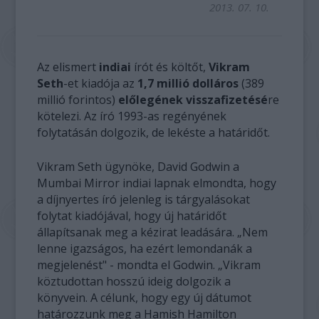
2013. 07. 10.
Az elismert
indiai
írót és költőt,
Vikram
Seth
-et kiadója az
1,7 millió dolláros
(389
millió forintos)
előlegének visszafizetésé
re
kötelezi. Az író 1993-as regényének
folytatásán dolgozik, de lekéste a határidőt.
Vikram Seth ügynöke, David Godwin a
Mumbai Mirror indiai lapnak elmondta, hogy
a díjnyertes író jelenleg is tárgyalásokat
folytat kiadójával, hogy új határidőt
állapítsanak meg a kézirat leadására. „Nem
lenne igazságos, ha ezért lemondanák a
megjelenést" - mondta el Godwin. „Vikram
köztudottan hosszú ideig dolgozik a
könyvein. A célunk, hogy egy új dátumot
határozzunk meg a Hamish Hamilton