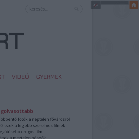
ST
VIDEÓ
GYERMEK
egolvasottabb
öbbentő fotók a néptelen fővárosról
0: ezek a legjobb szerelmes filmek
legütősebb drogos film
öttek a meztelen hősnők