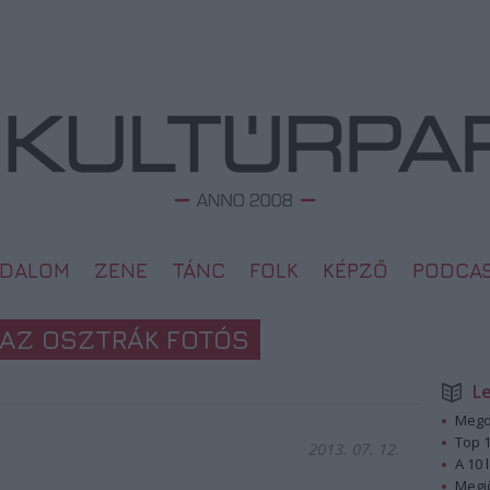
ODALOM
ZENE
TÁNC
FOLK
KÉPZŐ
PODCA
 AZ OSZTRÁK FOTÓS
L
Megd
Top 1
2013. 07. 12.
A 10 
Megj