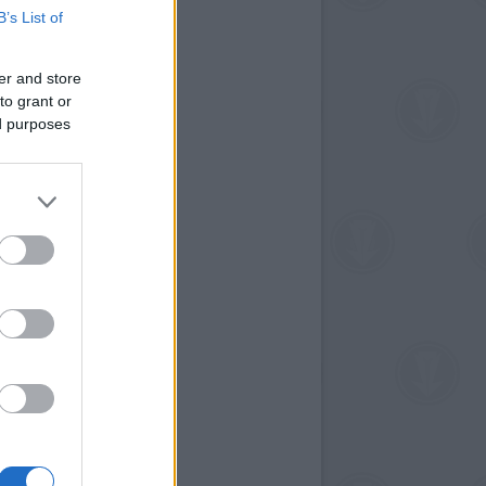
B’s List of
er and store
to grant or
ed purposes