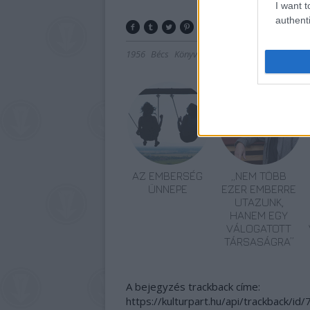
I want t
authenti
1956
Bécs
Könyvtár
Ausztria
Képző
Fénykép
AZ EMBERSÉG
„NEM TÖBB
ÜNNEPE
EZER EMBERRE
UTAZUNK,
HANEM EGY
VÁLOGATOTT
TÁRSASÁGRA”
A bejegyzés trackback címe:
https://kulturpart.hu/api/trackback/id