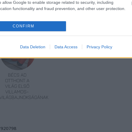
o allow Google to enable storage related to security, including
cation functionality and fraud prevention, and other user protection.
észet, fotó
CONFIRM
Data Deletion
Data Access
Privacy Policy
BÉCS AD
OTTHONT A
VILÁG ELSŐ
VILLAMOS-
VILÁGBAJNOKSÁGÁNAK
/7920798