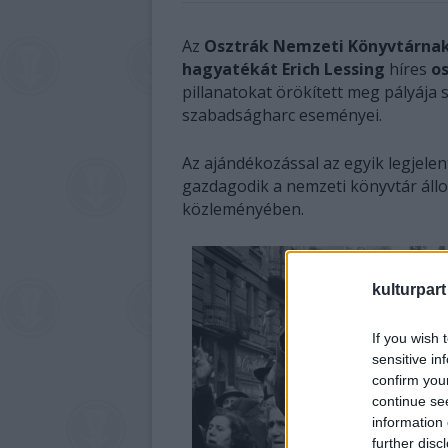
Az
Osztrák Nemzeti Könyvtárna
hagyatékát Erich Lessing
híres
o
pillanatokat örökített meg pályája
szabadságharc eseményei.
Az ajándékozással az egyik legjel
gazdagodik a nemzeti könyvtár állo
közleményében.
kulturpart
If you wish 
sensitive in
confirm you
continue se
information 
further disc