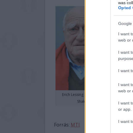
was col
A gyűj
Opted 
nagymér
kulturá
Google 
örökíte
I want t
"Örülök
web or d
fotogr
archivá
I want t
közönsé
purpose
Erich Le
I want 
leghíre
évek vé
I want t
pályájá
web or d
Erich Lessing (Fotó: Daniel
fotóügy
Shaked)
I want t
magazin
or app.
Epoca. 
I want t
Forrás:
MTI