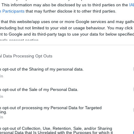
. This information may also be disclosed by us to third parties on the
IA
Participants
that may further disclose it to other third parties.
 that this website/app uses one or more Google services and may gath
including but not limited to your visit or usage behaviour. You may click 
 to Google and its third-party tags to use your data for below specifi
ogle consent section.
l Data Processing Opt Outs
o opt-out of the Sharing of my personal data.
 felvétele az 1956-os forradalomról
In
elek között található mintegy húszezer fekete-
o opt-out of the Sale of my Personal Data.
s évek közötti időszakból, köztük 1956-ban
In
ztria önálló államiságát visszaadó 1955-ös
 s a második világháború utáni újjáépítés
to opt-out of processing my Personal Data for Targeted
ing.
tő felvételek. A könyvtárhoz kerültek Lessing
In
es de Gaulle-ról, Nyikita Hruscsovról, Konrad
ght D. Eisenhowerről - készült portréi is.
o opt-out of Collection, Use, Retention, Sale, and/or Sharing
ersonal Data that Is Unrelated with the Purposes for which it