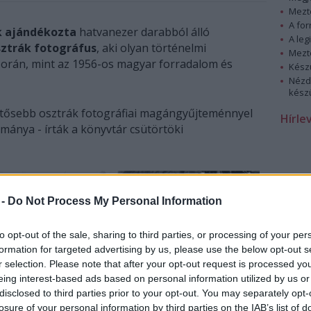
Mezt
A fo
k ajándékozta
hatvanezer darabból álló
A leg
sztrák fotográfus
, aki olyan történelmi
Mezt
 során, mint az 1956-os magyar forradalom és
Kész
Nézd
készü
entősebb osztrák fotográfiai magángyűjteménnyel
Hírle
mánya - írták a könyvtár csütörtöki
 -
Do Not Process My Personal Information
to opt-out of the sale, sharing to third parties, or processing of your per
formation for targeted advertising by us, please use the below opt-out s
r selection. Please note that after your opt-out request is processed y
eing interest-based ads based on personal information utilized by us or
disclosed to third parties prior to your opt-out. You may separately opt-
losure of your personal information by third parties on the IAB’s list of