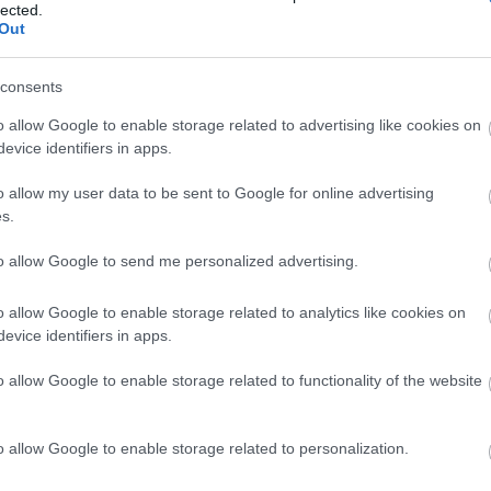
lected.
temény másik részét az a mintegy negyvenezer
Out
etű színes dia alkotja, amelyeken az európai
lis örökség jelentős műtárgyait, műemlékeit
consents
tte meg Erich Lessing.
o allow Google to enable storage related to advertising like cookies on
, hogy az ajándékozás révén biztosítva van
evice identifiers in apps.
áfiai hagyatékom szakszerű megőrzése és
lása, s így mindig hozzáférhető lesz az érdeklődő
o allow my user data to be sent to Google for online advertising
g számára" - idézték a közleményben a fotóst.
s.
ssing, aki július 13-án tölti be 90. életévét, a
to allow Google to send me personalized advertising.
sebb osztrák fotósok közé tartozik. Az 1940-es
gén, az Associated Press hírügynökségnél kezdte
o allow Google to enable storage related to analytics like cookies on
t fotóriporterként. 1951-ben a Magnum
evice identifiers in apps.
nökség tagja lett. Képeit olyan neves képes
o allow Google to enable storage related to functionality of the website
ok közölték, mint a Life, a Paris Match és az
2012-ben saját galériát nyitott Bécsben.
o allow Google to enable storage related to personalization.