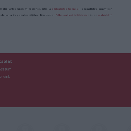
ználói tartalomnak minősülnek, értük a
szolgáltatás technikai
üzemeltetője semmilyen
forduljon a blog szerkesztőjéhez. Részletek a
Felhasználási feltételekben
és az
adatvédelmi
csolat
esszum
ereink