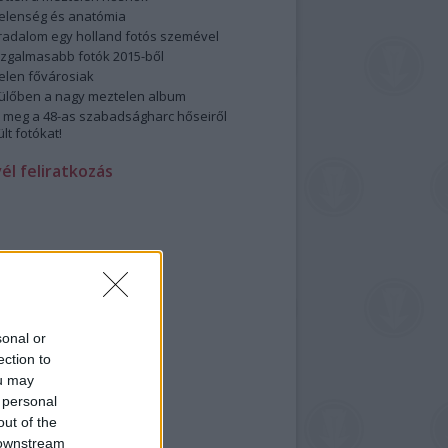
elenség és anatómia
rradalom egy holland fotós szemével
izgalmasabb fotók 2015-ből
elen fővárosiak
ülőben a nagy meztelen album
 meg a 48-as szabadságharc hőseiről
lt fotókat!
vél feliratkozás
sonal or
ection to
ou may
 personal
out of the
 downstream