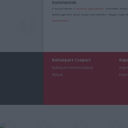
Kommentek:
A hozzászólások a
vonatkozó jogszabályok
értelmében felhas
felelősséget nem vállal, azokat nem ellenőrzi. Kifogás esetén 
tájékoztatóban
.
Kultúrpart Csoport
Kap
Kultúrpart Kommunikáció
Impr
Rólunk
Partn