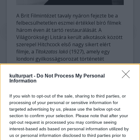
A Brit Filmintézet tavaly nyáron fejezte be a
felbecsülhetetlen eszmei értékkel bíró filmek
három éven át tartó restaurálását. A
Világörökségi Listára került alkotások között
szerepel Hitchcock első nagy sikert elért
filmje, a
Titokzatos lakó
(1927), amely egy
londoni gyilkosságsorozat történetét
dolgozza fel ; a társadalmi komédiaként
számon tartott
Pezsgő
(1928) ;
A szorító
(1927),
kulturpart -
Do Not Process My Personal
Hitchcock egyetlen olyan filmje, amelynek a
Information
forgatókönyvét is ő jegyzi, és az 1929-es
Zsarolás
, amely néma és hangos verzióban is
If you wish to opt-out of the sale, sharing to third parties, or
elkészült.
processing of your personal or sensitive information for
targeted advertising by us, please use the below opt-out
Robin Baker, a Brit Filmintézet Nemzeti
section to confirm your selection. Please note that after your
opt-out request is processed you may continue seeing
Archívumának vezető kurátora így
interest-based ads based on personal information utilized by
fogalmazott: "Hálásak vagyunk, hogy
us or personal information disclosed to third parties prior to
láthatjuk a világ talán legismertebb