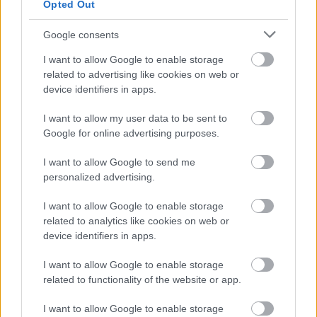
Opted Out
SZEMBE MERSZ NÉZNI AZZAL, AKIVÉ
VÁLHATTÁL VOLNA?
Google consents
I want to allow Google to enable storage
related to advertising like cookies on web or
device identifiers in apps.
I want to allow my user data to be sent to
Google for online advertising purposes.
TERMÉSZETFELETTI ERŐK ÉS ELFELEDETT
TITKOK: ITT A SHELBY OAKS – A GONOSZ
I want to allow Google to send me
NYOMÁBAN MAGYAR ELŐZETESE
personalized advertising.
I want to allow Google to enable storage
related to analytics like cookies on web or
device identifiers in apps.
I want to allow Google to enable storage
related to functionality of the website or app.
SZÁGULDÁS, SÁRKÁNYOK, ROSSZFIÚK – A NYÁR
I want to allow Google to enable storage
10 LEGKEDVELTEBB MOZIJA MAGYARORSZÁGON