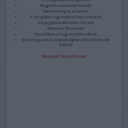
Megjöttek a meztelen hősnők
Meztelenség és anatómia
A forradalom egy holland fotós szemével
A legizgalmasabb fotók 2015-ből
Meztelen fővárosiak
Készülőben a nagy meztelen album
Nézd meg a 48-as szabadságharc hőseiről készült
fotókat!
Hírlevél feliratkozás