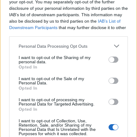
your opt-out. You may separately opt-out of the further
filmrendezőjének korai munkáit. Ezek az
disclosure of your personal information by third parties on the
alkotások a brit filmtörténet meghatározó
IAB’s list of downstream participants. This information may
darabjai, és immár elfoglalták jól
also be disclosed by us to third parties on the
IAB’s List of
megérdemelt helyüket a világ és az Egyesült
Downstream Participants
that may further disclose it to other
Királyság azon kulturális kincsei között,
third parties.
amelyekre méltán vagyunk büszkék.
Please note that this website/app uses one or more Google
Personal Data Processing Opt Outs
services and may gather and store information including but
Forrás:
The Guardian
not limited to your visit or usage behaviour. You may click to
I want to opt-out of the Sharing of my
personal data.
grant or deny consent to Google and its third-party tags to
Opted In
use your data for below specified purposes in below Google
consent section.
I want to opt-out of the Sale of my
Personal Data.
UNESCO
Film
Nagy-Britannia
Hitchcock
Opted In
I want to opt-out of processing my
Personal Data for Targeted Advertising.
Opted In
I want to opt-out of Collection, Use,
Retention, Sale, and/or Sharing of my
Personal Data that Is Unrelated with the
Purposes for which it was collected.