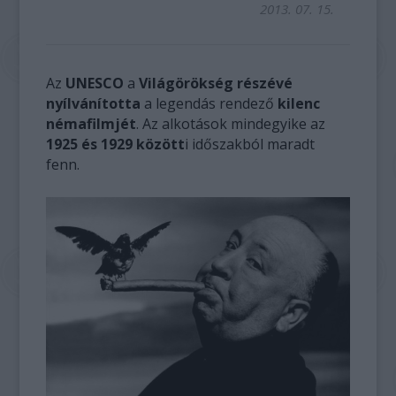
2013. 07. 15.
Az
UNESCO
a
Világörökség részévé
nyílvánította
a legendás rendező
kilenc
némafilmjét
. Az alkotások mindegyike az
1925 és 1929 között
i időszakból maradt
fenn.