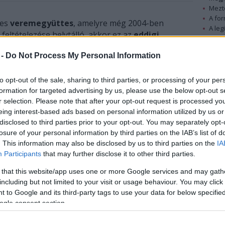
Mezt
A fo
ves
veremegyüttes
, amelyre még 2004-ben
A leg
eltételezése helytálló, akkor ez az
eddigi
Mezt
ég történetében.
Kész
 -
Do Not Process My Personal Information
Nézd
készü
ték fel. Tizenkét veremből áll, amelyek a Hold
to opt-out of the sale, sharing to third parties, or processing of your per
ldhónapokat követik. A feltárást a Birminghami
Hírle
formation for targeted advertising by us, please use the below opt-out s
r selection. Please note that after your opt-out request is processed y
eing interest-based ads based on personal information utilized by us or
disclosed to third parties prior to your opt-out. You may separately opt-
losure of your personal information by third parties on the IAB’s list of
. This information may also be disclosed by us to third parties on the
IA
Participants
that may further disclose it to other third parties.
 that this website/app uses one or more Google services and may gath
including but not limited to your visit or usage behaviour. You may click 
 to Google and its third-party tags to use your data for below specifi
ogle consent section.