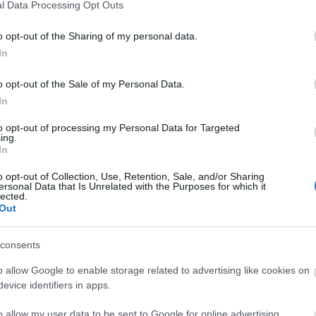
l Data Processing Opt Outs
o opt-out of the Sharing of my personal data.
In
o opt-out of the Sale of my Personal Data.
ról, hogyan működhetett az ősi naptár
In
to opt-out of processing my Personal Data for Targeted
ászó-gyűjtögető életmódú emberek alkothatták a
ing.
korábbi, mint az eddig legrégebbinek tartott,
In
 veremkalendárium a holdhónapokon kívül a téli
ült az emberiség egyik legősibb rejtélyéret, azaz a
o opt-out of Collection, Use, Retention, Sale, and/or Sharing
ersonal Data that Is Unrelated with the Purposes for which it
jelöli - ismertette a BBC az Internet Archeology című
lected.
Out
consents
o allow Google to enable storage related to advertising like cookies on
evice identifiers in apps.
o allow my user data to be sent to Google for online advertising