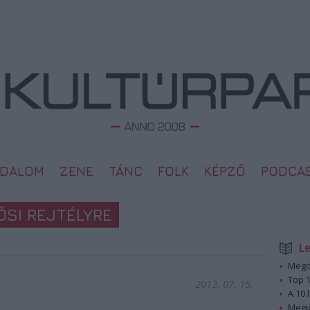
ODALOM
ZENE
TÁNC
FOLK
KÉPZŐ
PODCA
ŐSI REJTÉLYRE
L
Megd
Top 1
2013. 07. 15.
A 10 
Megj