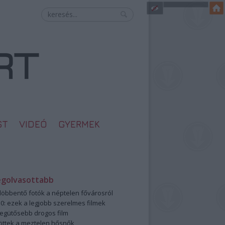
ST
VIDEÓ
GYERMEK
egolvasottabb
öbbentő fotók a néptelen fővárosról
0: ezek a legjobb szerelmes filmek
legütősebb drogos film
öttek a meztelen hősnők