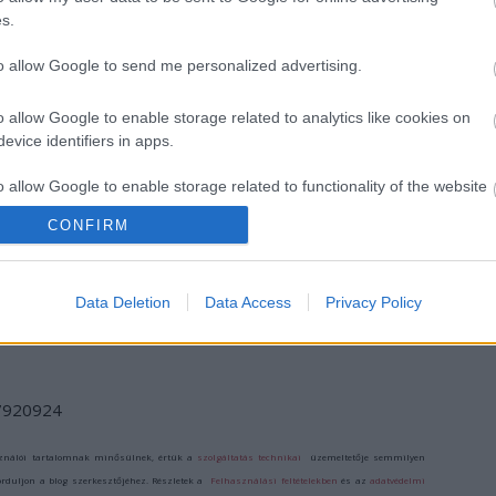
s.
to allow Google to send me personalized advertising.
o allow Google to enable storage related to analytics like cookies on
evice identifiers in apps.
o allow Google to enable storage related to functionality of the website
MÚZEUMUTCA
KÜLÖNLEGES
MAGYAR KUTATÓ
TAVASZKÖSZÖNTŐ
VASALÓSZOBÁT
FEDEZTE FEL AZ
CONFIRM
TALÁLTAK A
ÚSZÓK
VESZPRÉMI
BARLANGJÁT
o allow Google to enable storage related to personalization.
VÁRNEGYED
EGYIK
Data Deletion
Data Access
Privacy Policy
o allow Google to enable storage related to security, including
ÉPÜLETÉBEN
cation functionality and fraud prevention, and other user protection.
/7920924
ználói tartalomnak minősülnek, értük a
szolgáltatás technikai
üzemeltetője semmilyen
forduljon a blog szerkesztőjéhez. Részletek a
Felhasználási feltételekben
és az
adatvédelmi