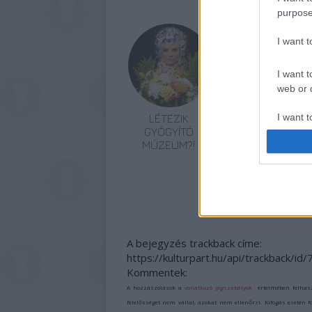
purpose
I want 
I want t
web or d
I want t
LÉTEZIK
VARÁZSLATOS
GYÓGYÍTÓ
KALAND SZÍNEZI
or app.
MÚZEUM?!
A NYARALÁST
I want t
I want t
authenti
A bejegyzés trackback címe:
https://kulturpart.hu/api/trackback/id
Kommentek:
A hozzászólások a
vonatkozó jogszabályok
értelmében felhas
felelősséget nem vállal, azokat nem ellenőrzi. Kifogás esetén 