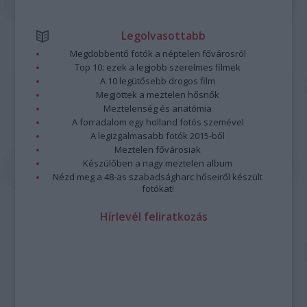
Legolvasottabb
Megdöbbentő fotók a néptelen fővárosról
Top 10: ezek a legjobb szerelmes filmek
A 10 legütősebb drogos film
Megjöttek a meztelen hősnők
Meztelenség és anatómia
A forradalom egy holland fotós szemével
A legizgalmasabb fotók 2015-ből
Meztelen fővárosiak
Készülőben a nagy meztelen album
Nézd meg a 48-as szabadságharc hőseiről készült
fotókat!
Hírlevél feliratkozás