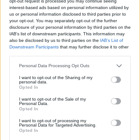
opt-out request is processed you may continue seeing
szombat délután Martonvásáron is hallhatók
interest-based ads based on personal information utilized by
lesznek. Amint az utóbbi években bevezették,
us or personal information disclosed to third parties prior to
a hagyományos Beethoven-estek előtt a
your opt-out. You may separately opt-out of the further
Nemzeti Filharmonikusok zenészei egy kis
disclosure of your personal information by third parties on the
kamarakoncerttel üdvözlik a hangversenyre
IAB’s list of downstream participants. This information may
érkezőket.
also be disclosed by us to third parties on the
IAB’s List of
Downstream Participants
that may further disclose it to other
Öt japán növendék a Farkas Ferenc
Régi
third parties.
magyar tánco
k című fűzését szólaltatja meg. A
Please note that this website/app uses one or more Google
Personal Data Processing Opt Outs
kamarakoncerten a Nemzeti Énekkar
services and may gather and store information including but
madrigálokat énekel, majd a zenekar
not limited to your visit or usage behaviour. You may click to
I want to opt-out of the Sharing of my
tagjaiból alakult vonósnégyessel közösen
personal data.
grant or deny consent to Google and its third-party tags to
Opted In
Salamon György klarinétművész Weber
use your data for below specified purposes in below Google
Klarinétötösének
két tételét játssza el.
consent section.
I want to opt-out of the Sale of my
Personal Data.
Opted In
Forrás:
MTI
I want to opt-out of processing my
Personal Data for Targeted Advertising.
Opted In