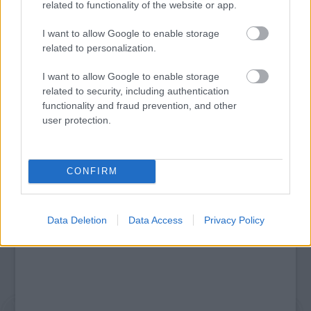
related to functionality of the website or app.
I want to allow Google to enable storage
related to personalization.
I want to allow Google to enable storage
AZ EMBERSÉG ÜNNEPE
related to security, including authentication
functionality and fraud prevention, and other
user protection.
A bejegyzés trackback címe:
https://kulturpart.hu/api/trackback/id/7921008
Kommentek:
CONFIRM
A hozzászólások a
vonatkozó jogszabályok
értelmében felhasználói tartalomnak
minősülnek, értük a
szolgáltatás technikai
üzemeltetője semmilyen felelősséget
nem vállal, azokat nem ellenőrzi. Kifogás esetén forduljon a blog szerkesztőjéhez.
Data Deletion
Data Access
Privacy Policy
Részletek a
Felhasználási feltételekben
és az
adatvédelmi tájékoztatóban
.