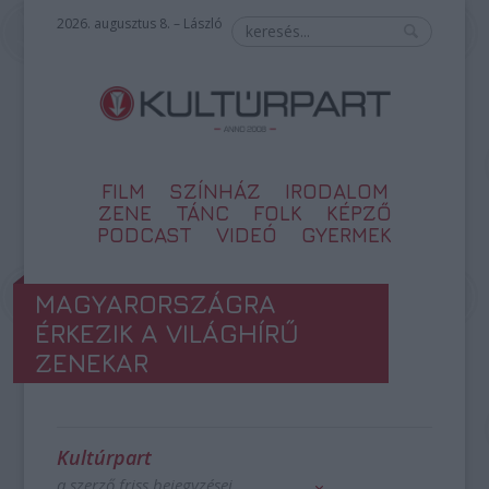
2026. augusztus 8. – László
FILM
SZÍNHÁZ
IRODALOM
ZENE
TÁNC
FOLK
KÉPZŐ
PODCAST
VIDEÓ
GYERMEK
MAGYARORSZÁGRA
ÉRKEZIK A VILÁGHÍRŰ
ZENEKAR
Kultúrpart
a szerző friss bejegyzései