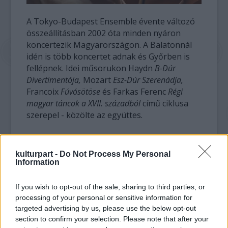
A Tokyo-Budapest Ensemble évente változó
összeállításban 2002 óta minden nyáron
koncertezik Magyarországon. A Balatonnál
idén is több koncertet adnak és Győrben is
fellépnek. Idei műsorukon Haydn
B-Dúr
Divertimentója,
Mozart
Esz-Dúr Szerenádja,
Francoix
Fúvósötöse
és Farkas Ferenc
Régi
magyar táncok a XVII. századból
című ciklusa
szerepel - közölte az együttes.
A Tokyo-Budapest Ensemble művészeti
vezetője Berkes Kálmán klarinétművész-
kulturpart -
Do Not Process My Personal
karmester, aki Japánban a Musashino
Information
Academia Musicae tanára, itthon a Győri
Szimfonikus Zenekar művészeti vezetője. A
If you wish to opt-out of the sale, sharing to third parties, or
Tokyo-Budapest Ensemble tagjai az ő japán
processing of your personal or sensitive information for
tanítványai és a Győri Filharmonikusok
targeted advertising by us, please use the below opt-out
section to confirm your selection. Please note that after your
muzsikusai. Kocsis Zoltán meghívására