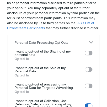
us or personal information disclosed to third parties prior to
pályafutását egyengesse. Első albuma 1999-
your opt-out. You may separately opt-out of the further
ben jelent meg és kétmilliós példányszámban
disclosure of your personal information by third parties on the
kelt el.
IAB’s list of downstream participants. This information may
also be disclosed by us to third parties on the
IAB’s List of
Carla Bruni 2008-ban ment feleségül Nicolas
Downstream Participants
that may further disclose it to other
Sarkozy francia elnökhöz, akitől 2011-ben
third parties.
megszületett kislánya, Giulia. A modellnek
Please note that this website/app uses one or more Google
Personal Data Processing Opt Outs
van egy fia, Aurélien is, akinek apja Raphael
services and may gather and store information including but
Enthoven filozófus.
not limited to your visit or usage behaviour. You may click to
I want to opt-out of the Sharing of my
personal data.
grant or deny consent to Google and its third-party tags to
Opted In
Forrás:
MTI
use your data for below specified purposes in below Google
consent section.
I want to opt-out of the Sale of my
Personal Data.
Opted In
I want to opt-out of processing my
Divat
Reklám
Lavór
Fényképészet, fotó
Personal Data for Targeted Advertising.
Opted In
I want to opt-out of Collection, Use,
Retention, Sale, and/or Sharing of my