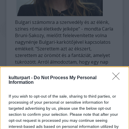
Bulgari számomra a szenvedély és az élénk,
színes római életkedv jelképe" - mondta Carla
Bruni-Sakozy, mielőtt felelevenítette volna
nagynénje Bulgari-karkötőjével kapcsolatos
emlékeit. "Szerettem azt az ékszert,
szerettem az örömöt és a fantáziát, amelyet
tükrözött. Arról álmodoztam, hogy egy nap
majd én is birtokosa lehetek egy ilyen
csodának. Azt mondták nekem, csakúgy mint
kulturpart -
Do Not Process My Personal
én, az a karkötő is Olaszországból került
Information
Párizsba. Talán emiatt is szerettem" -
fnyilatkozta a
The Daily Telegraph
című lapnak.
If you wish to opt-out of the sale, sharing to third parties, or
processing of your personal or sensitive information for
A 45 éves híresség a húszas éveiben olyan
targeted advertising by us, please use the below opt-out
márkákat képviselt, mint a Dior, az Yves Saint
section to confirm your selection. Please note that after your
opt-out request is processed you may continue seeing
Laurent és a Chanel. 1997-ben azonban
interest-based ads based on personal information utilized by
felhagyott a modellkedéssel, hogy zenei