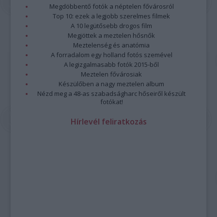
Megdöbbentő fotók a néptelen fővárosról
Top 10: ezek a legjobb szerelmes filmek
A 10 legütősebb drogos film
Megjöttek a meztelen hősnők
Meztelenség és anatómia
A forradalom egy holland fotós szemével
A legizgalmasabb fotók 2015-ből
Meztelen fővárosiak
Készülőben a nagy meztelen album
Nézd meg a 48-as szabadságharc hőseiről készült
fotókat!
Hírlevél feliratkozás