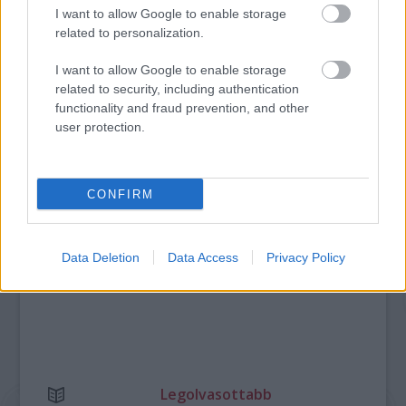
I want to allow Google to enable storage
related to personalization.
IMÁDJA A TÁNCOT? AKKOR MISKOLCON A HELYE!
I want to allow Google to enable storage
related to security, including authentication
functionality and fraud prevention, and other
A bejegyzés trackback címe:
user protection.
https://kulturpart.hu/api/trackback/id/7921026
Kommentek:
A hozzászólások a
vonatkozó jogszabályok
értelmében felhasználói tartalomnak
CONFIRM
minősülnek, értük a
szolgáltatás technikai
üzemeltetője semmilyen felelősséget
nem vállal, azokat nem ellenőrzi. Kifogás esetén forduljon a blog szerkesztőjéhez.
Részletek a
Felhasználási feltételekben
és az
adatvédelmi tájékoztatóban
.
Data Deletion
Data Access
Privacy Policy
Legolvasottabb