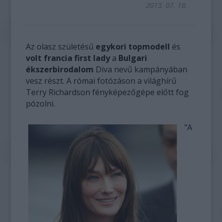
2013. 07. 18.
Az olasz születésű
egykori topmodell
és
volt francia first lady
a
Bulgari
ékszerbirodalom
Diva nevű kampányában
vesz részt. A római fotózáson a világhírű
Terry Richardson fényképezőgépe előtt fog
pózolni.
"A