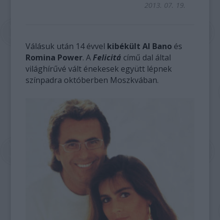
2013. 07. 19.
Válásuk után 14 évvel
kibékült Al Bano
és
Romina Power
. A
Felicitá
című dal által
világhírűvé vált énekesek együtt lépnek
színpadra októberben Moszkvában.