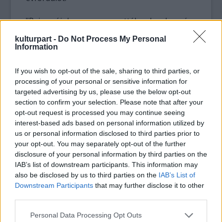
"Rajongóink nagyon szerették volna, ha még
egyszer együtt éneklünk. Az októberi
kulturpart -
Do Not Process My Personal
fellépéssel az ő hűségüket és szeretetüket
Information
kívánjuk viszonozni. Biztos vagyok abban,
hogy három, Rominával közös gyermekünk
If you wish to opt-out of the sale, sharing to third parties, or
örülni fog, ha újra együtt zenélünk. Romina
processing of your personal or sensitive information for
eljött hozzánk Cellinóba, bemutattam neki
targeted advertising by us, please use the below opt-out
második feleségemet, Loredanát és két
section to confirm your selection. Please note that after your
közös gyermekünket" - mesélte Carrisi.
opt-out request is processed you may continue seeing
interest-based ads based on personal information utilized by
us or personal information disclosed to third parties prior to
"Elcsendesedtek az indulatok. Eljött az idő,
your opt-out. You may separately opt-out of the further
hogy 19 viharos év után végre békét
disclosure of your personal information by third parties on the
kössünk. Természetesen nem lesz semmi
IAB’s list of downstream participants. This information may
sem olyan, mint régen, nem szabad illúziókat
also be disclosed by us to third parties on the
IAB’s List of
táplálnunk. Rendkívüli, hihetetlen éveket
Downstream Participants
that may further disclose it to other
éltünk meg együtt, ez már sosem tér vissza" -
third parties.
magyarázta az énekes. A hajdani házaspár
Please note that this website/app uses one or more Google
Oroszországban még mindig igen népszerű.
Personal Data Processing Opt Outs