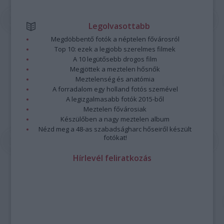
Legolvasottabb
Megdöbbentő fotók a néptelen fővárosról
Top 10: ezek a legjobb szerelmes filmek
A 10 legütősebb drogos film
Megjöttek a meztelen hősnők
Meztelenség és anatómia
A forradalom egy holland fotós szemével
A legizgalmasabb fotók 2015-ből
Meztelen fővárosiak
Készülőben a nagy meztelen album
Nézd meg a 48-as szabadságharc hőseiről készült
fotókat!
Hírlevél feliratkozás