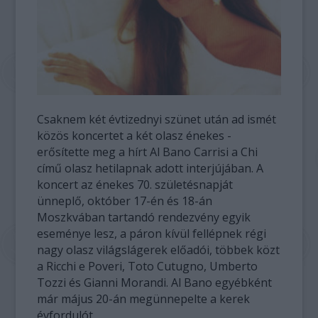
Csaknem két évtizednyi szünet után ad ismét
közös koncertet a két olasz énekes -
erősítette meg a hírt Al Bano Carrisi a Chi
című olasz hetilapnak adott interjújában. A
koncert az énekes 70. születésnapját
ünneplő, október 17-én és 18-án
Moszkvában tartandó rendezvény egyik
eseménye lesz, a páron kívül fellépnek régi
nagy olasz világslágerek előadói, többek közt
a Ricchi e Poveri, Toto Cutugno, Umberto
Tozzi és Gianni Morandi. Al Bano egyébként
már május 20-án megünnepelte a kerek
évfordulót.