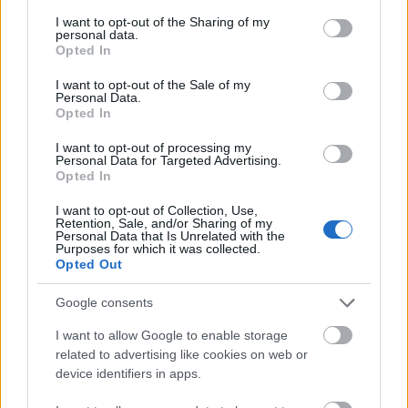
services and may gather and store information including but
A Gente című olasz magazin szerint egy orosz
not limited to your visit or usage behaviour. You may click to
I want to opt-out of the Sharing of my
menedzser vette rá Al Banót, hogy ismét volt
personal data.
grant or deny consent to Google and its third-party tags to
felesége oldalán énekeljen.
Opted In
use your data for below specified purposes in below Google
consent section.
I want to opt-out of the Sale of my
A párnak négy gyermeke született, az
Personal Data.
elsőszülött Ylenia Carrisi 1994 januárjában
Opted In
Amerikában nyomtalanul eltűnt. A tragédia
I want to opt-out of processing my
annyira elmérgesítette a pár viszonyát, hogy
Personal Data for Targeted Advertising.
házasságuknak 1999-ben viharos válóperrel
Opted In
vetettek véget. A szakítás csaknem harminc
I want to opt-out of Collection, Use,
év együttélést és közös éneklést zárt le,
Retention, Sale, and/or Sharing of my
hiszen ugyanabban az évben, 1970-ben
Personal Data that Is Unrelated with the
Purposes for which it was collected.
házasodtak össze, amikor első lemezük is
Opted Out
megjelent.
Google consents
Forrás:
Hirado.hu
I want to allow Google to enable storage
related to advertising like cookies on web or
device identifiers in apps.