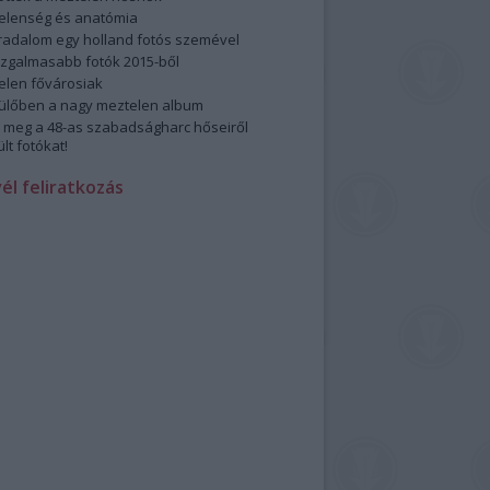
elenség és anatómia
rradalom egy holland fotós szemével
izgalmasabb fotók 2015-ből
elen fővárosiak
ülőben a nagy meztelen album
 meg a 48-as szabadságharc hőseiről
lt fotókat!
vél feliratkozás