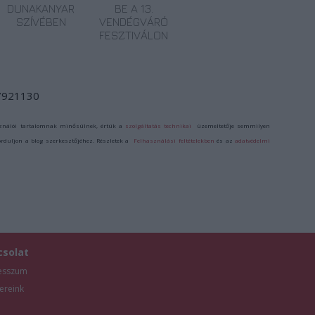
DUNAKANYAR
BE A 13.
SZÍVÉBEN
VENDÉGVÁRÓ
FESZTIVÁLON
/7921130
ználói tartalomnak minősülnek, értük a
szolgáltatás technikai
üzemeltetője semmilyen
forduljon a blog szerkesztőjéhez. Részletek a
Felhasználási feltételekben
és az
adatvédelmi
csolat
esszum
ereink