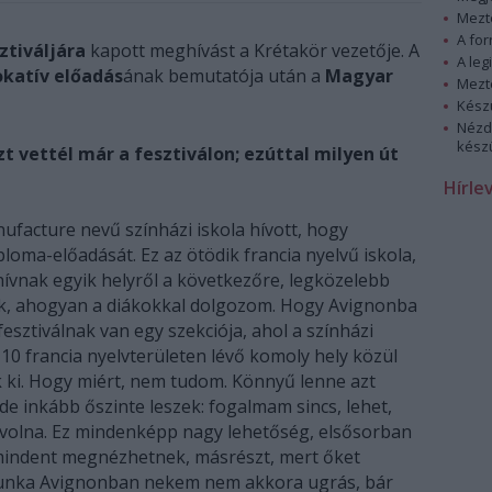
Mezt
A fo
ztiváljára
kapott meghívást a Krétakör vezetője. A
A leg
okatív előadás
ának bemutatója után a
Magyar
Mezt
Kész
Nézd
készü
 vettél már a fesztiválon; ezúttal milyen út
Hírle
nufacture nevű színházi iskola hívott, hogy
oma-előadását. Ez az ötödik francia nyelvű iskola,
ívnak egyik helyről a következőre, legközelebb
ik, ahogyan a diákokkal dolgozom. Hogy Avignonba
a fesztiválnak van egy szekciója, ahol a színházi
10 francia nyelvterületen lévő komoly hely közül
k ki. Hogy miért, nem tudom. Könnyű lenne azt
 inkább őszinte leszek: fogalmam sincs, lehet,
 volna. Ez mindenképp nagy lehetőség, elsősorban
 mindent megnézhetnek, másrészt, mert őket
 munka Avignonban nekem nem akkora ugrás, bár