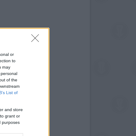
sonal or
ection to
ou may
 personal
out of the
 downstream
B’s List of
er and store
to grant or
ed purposes