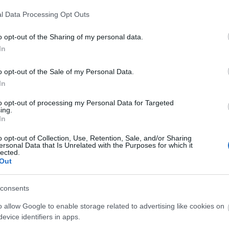
et próbálok feltenni, amiken keresztül maga a diák
l Data Processing Opt Outs
o opt-out of the Sharing of my personal data.
on viszont keveset tanítasz.
In
az áldozatról szól: jelenthet presztízst, lehet szó
o opt-out of the Sale of my Personal Data.
i nem lehet belőle. De nem az a legnagyobb
In
inálnám akár ingyen is, de akkor vehessem fel én a
gyen ott, és csinálhassak végig egy többéves
to opt-out of processing my Personal Data for Targeted
még nem kerültem. Székely Gábor egyszer hívott egy
ing.
In
kott el, hogy azt mondtam: szeretnék a módszerről
k, hogyan vesszük fel a diákokat. Ez nagyon zavarba
o opt-out of Collection, Use, Retention, Sale, and/or Sharing
gondolt, hogy csináljak például egy Hamlet-kurzust,
ersonal Data that Is Unrelated with the Purposes for which it
lected.
 De én nem így gondolkodom a tanításról; nem
Out
 fejezem ki a hallgatókon keresztül a művészetemet,
 eljuttatni őket. Jövőre talán már elképzelhető
consents
 Színművészeti jövőre leköszönő rektora megkért,
nnek egy kicsit last minute-hangulata van most,
o allow Google to enable storage related to advertising like cookies on
iskolán. Szerintem ezt öt évvel ezelőtt kellett volna
evice identifiers in apps.