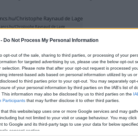
rancs.hu/Christophe Raynaud de Lage
 -
Do Not Process My Personal Information
z diákokkal dolgozni?
to opt-out of the sale, sharing to third parties, or processing of your per
formation for targeted advertising by us, please use the below opt-out s
ztem, hogy velem közel egyidős emberekkel
r selection. Please note that after your opt-out request is processed y
lyen. Tizenvalahány évvel később már nem az
eing interest-based ads based on personal information utilized by us or
schillinges" előadást rendezni, hanem az, hogy
disclosed to third parties prior to your opt-out. You may separately opt-
Mivel jut tényleg előrébb a diák; mi az, amit be tud
losure of your personal information by third parties on the IAB’s list of
 kell, hogy azt gondolja, amit én, hanem hogy a
. This information may also be disclosed by us to third parties on the
IA
ár egy új eszközt tudjon használni. Fontos, hogy
Participants
that may further disclose it to other third parties.
maga a három hónapos próbaidőszak egy
 that this website/app uses one or more Google services and may gath
us legyen. Régen azt akartam, hogy nagyon
including but not limited to your visit or usage behaviour. You may click 
 jóban-rosszban, közösen járjunk kocsmába. Ma ez
 to Google and its third-party tags to use your data for below specifi
unk barátok, világos határok vannak köztünk, és
ogle consent section.
ogy „nagyon szeretlek, és ezért majd elhiszed, hogy