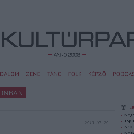
ODALOM
ZENE
TÁNC
FOLK
KÉPZŐ
PODCA
NONBAN
L
Megd
Top 1
2013. 07. 20.
A 10 
Megj