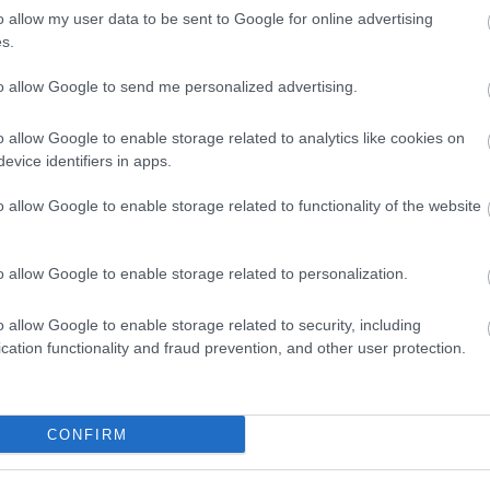
o allow my user data to be sent to Google for online advertising
s.
on című előadásotok valóban provokatívan,
xszel beszélt olyan témákról, mint a nemi és
to allow Google to send me personalized advertising.
 és patriarchális berendezkedés, idegengyűlölet
sz, itthon létrejöhetett volna egy ugyanilyen
o allow Google to enable storage related to analytics like cookies on
evice identifiers in apps.
 ilyen lenne a tanárok hozzáállása. Semmiképp nem
o allow Google to enable storage related to functionality of the website
lni, de itthon már az a gesztus sincs, hogy
nak fontos politikai, közéleti, társadalmi
rról milyen színházi formákon keresztül akarnak
o allow Google to enable storage related to personalization.
sok és kortársak – ami persze teljesen rendben is
 amikor „eladják" őket – lehetne adni egy esélyt
o allow Google to enable storage related to security, including
ontos nekik. De a tanároknak ehhez túl fontos a
cation functionality and fraud prevention, and other user protection.
ntosan ugyanazt csinálják meg velük, amit máskor is
ól szól, hanem róluk. A pro|vocation pont attól
ák azt érzi: basszus, én erről tényleg meg akarom
CONFIRM
nyleg érdekel. És ez nem lehetséges úgy, ha
Árpádnak vajon tetszene-e ez vagy az a megoldás.