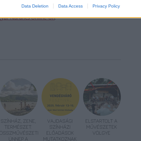
Data Deletion
Data Access
Privacy Policy
yar Narancs Online-on
.
SZÍNHÁZ, ZENE,
VAJDASÁGI
ELSTARTOLT A
TERMÉSZET:
SZÍNHÁZI
MŰVÉSZETEK
ÖSSZMŰVÉSZETI
ELŐADÁSOK
VÖLGYE
ÜNNEP A
MUTATKOZNAK