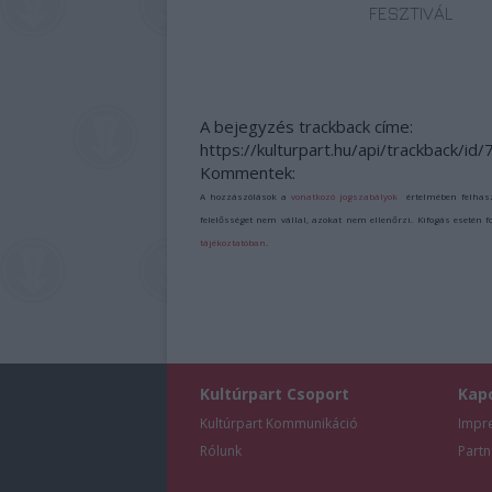
FESZTIVÁL
A bejegyzés trackback címe:
https://kulturpart.hu/api/trackback/id
Kommentek:
A hozzászólások a
vonatkozó jogszabályok
értelmében felhas
felelősséget nem vállal, azokat nem ellenőrzi. Kifogás esetén 
tájékoztatóban
.
Kultúrpart Csoport
Kap
Kultúrpart Kommunikáció
Impr
Rólunk
Partn