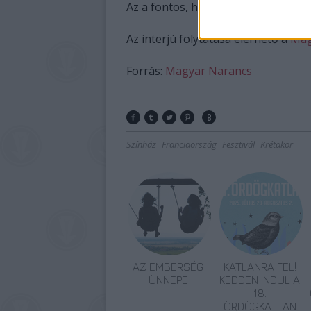
Az a fontos, hogy ő mit gondol.
Az interjú folytatása elérhető a
Mag
Forrás:
Magyar Narancs
Színház
Franciaország
Fesztivál
Krétakör
AZ EMBERSÉG
KATLANRA FEL!
ÜNNEPE
KEDDEN INDUL A
18.
ÖRDÖGKATLAN