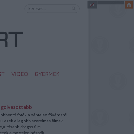
ST
VIDEÓ
GYERMEK
egolvasottabb
öbbentő fotók a néptelen fővárosról
0: ezek a legjobb szerelmes filmek
legütősebb drogos film
öttek a meztelen hősnők