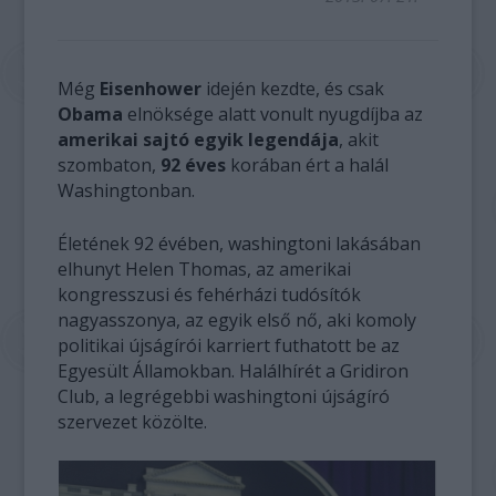
Még
Eisenhower
idején kezdte, és csak
Obama
elnöksége alatt vonult nyugdíjba az
amerikai sajtó egyik legendája
, akit
szombaton,
92 éves
korában ért a halál
Washingtonban.
Életének 92 évében, washingtoni lakásában
elhunyt Helen Thomas, az amerikai
kongresszusi és fehérházi tudósítók
nagyasszonya, az egyik első nő, aki komoly
politikai újságírói karriert futhatott be az
Egyesült Államokban. Halálhírét a Gridiron
Club, a legrégebbi washingtoni újságíró
szervezet közölte.