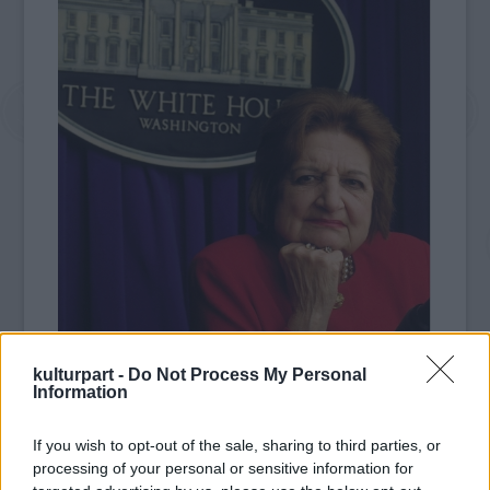
fotó: neontommy.com
kulturpart -
Do Not Process My Personal
Information
A libanoni bevándorlók lányaként 1920-ban
született Helen Thomas 1955-ben, Dwight
If you wish to opt-out of the sale, sharing to third parties, or
Eisenhower elnöksége idején kezdett a
processing of your personal or sensitive information for
szövetségi kormányról tudósítani a United