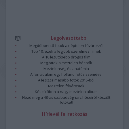
Legolvasottabb
Megdöbbentő fotók a néptelen fővárosról
Top 10: ezek a legjobb szerelmes filmek
A 10 legütősebb drogos film
Megjöttek a meztelen hősnők
Meztelenség és anatómia
A forradalom egy holland fotós szemével
A legizgalmasabb fotók 2015-ből
Meztelen fővárosiak
Készülőben a nagy meztelen album
Nézd meg a 48-as szabadságharc hőseiről készült
fotókat!
Hírlevél feliratkozás