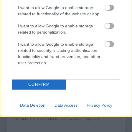
BÉRLETTEL A ZENEAKADÉMIÁRA
I want to allow Google to enable storage
related to functionality of the website or app.
I want to allow Google to enable storage
related to personalization.
I want to allow Google to enable storage
related to security, including authentication
NÉPMŰVÉSZET EGÉSZ ÉVBEN!
functionality and fraud prevention, and other
user protection.
A bejegyzés trackback címe:
CONFIRM
https://kulturpart.hu/api/trackback/id/7921172
Kommentek:
A hozzászólások a
vonatkozó jogszabályok
értelmében felhasználói tartalomnak
Data Deletion
Data Access
Privacy Policy
minősülnek, értük a
szolgáltatás technikai
üzemeltetője semmilyen felelősséget
nem vállal, azokat nem ellenőrzi. Kifogás esetén forduljon a blog szerkesztőjéhez.
Részletek a
Felhasználási feltételekben
és az
adatvédelmi tájékoztatóban
.