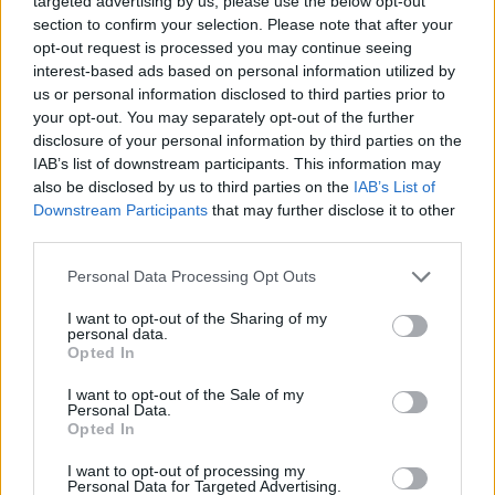
targeted advertising by us, please use the below opt-out
Press International lapjainak, majd 1961-ben,
section to confirm your selection. Please note that after your
John F. Kennedy idején lett kifejezetten fehér
opt-out request is processed you may continue seeing
házi tudósító. 2010-ben, Barack Obama
interest-based ads based on personal information utilized by
elnöksége idején vonult nyugdíjba, addig
us or personal information disclosed to third parties prior to
saját helye volt a Fehér Ház sajtószobájában,
your opt-out. You may separately opt-out of the further
disclosure of your personal information by third parties on the
az első sorban.
IAB’s list of downstream participants. This information may
also be disclosed by us to third parties on the
IAB’s List of
"Helen egy igazi úttörő volt, aki ajtókat
Downstream Participants
that may further disclose it to other
nyitott ki és határokat döntött le női
third parties.
újságírók generációi előtt" - írta
részvétnyilvánító közleményében Obama, aki
Please note that this website/app uses one or more Google
Personal Data Processing Opt Outs
szerint Thomas soha nem mulasztotta el,
services and may gather and store information including but
not limited to your visit or usage behaviour. You may click to
I want to opt-out of the Sharing of my
hogy megdolgoztassa az elnököket, őt magát
personal data.
grant or deny consent to Google and its third-party tags to
is beleértve. "Nem csak hosszú pályafutása
Opted In
use your data for below specified purposes in below Google
tette Helent a fehér házi tudósítók doyenjévé,
consent section.
I want to opt-out of the Sale of my
hanem az a mély meggyőződése, hogy a
Personal Data.
demokrácia jobban működik, ha ha kemény
Opted In
kérdéseket teszünk fel" - írta az elnök.
I want to opt-out of processing my
Personal Data for Targeted Advertising.