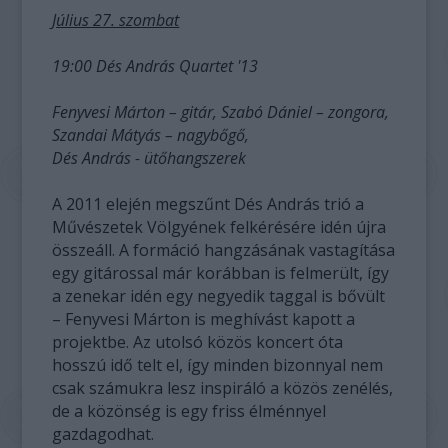
Július 27. szombat
19:00 Dés András Quartet '13
Fenyvesi Márton – gitár, Szabó Dániel – zongora,
Szandai Mátyás – nagybőgő,
Dés András - ütőhangszerek
A 2011 elején megszűnt Dés András trió a
Művészetek Völgyének felkérésére idén újra
összeáll. A formáció hangzásának vastagítása
egy gitárossal már korábban is felmerült, így
a zenekar idén egy negyedik taggal is bővült
– Fenyvesi Márton is meghívást kapott a
projektbe. Az utolsó közös koncert óta
hosszú idő telt el, így minden bizonnyal nem
csak számukra lesz inspiráló a közös zenélés,
de a közönség is egy friss élménnyel
gazdagodhat.