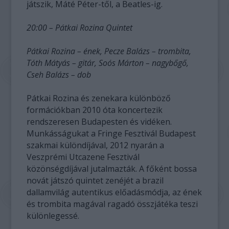
játszik, Máté Péter-től, a Beatles-ig.
20:00 – Pátkai Rozina Quintet
Pátkai Rozina – ének, Pecze Balázs – trombita,
Tóth Mátyás – gitár, Soós Márton – nagybőgő,
Cseh Balázs – dob
Pátkai Rozina és zenekara különböző
formációkban 2010 óta koncertezik
rendszeresen Budapesten és vidéken.
Munkásságukat a Fringe Fesztivál Budapest
szakmai különdíjával, 2012 nyarán a
Veszprémi Utcazene Fesztivál
közönségdíjával jutalmazták. A főként bossa
novát játszó quintet zenéjét a brazil
dallamvilág autentikus előadásmódja, az ének
és trombita magával ragadó összjátéka teszi
különlegessé.