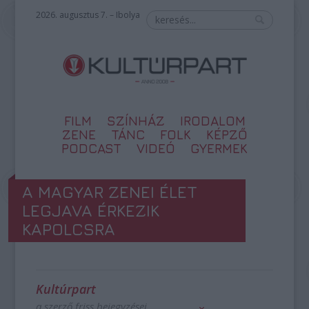
2026. augusztus 7. – Ibolya
FILM
SZÍNHÁZ
IRODALOM
ZENE
TÁNC
FOLK
KÉPZŐ
PODCAST
VIDEÓ
GYERMEK
A MAGYAR ZENEI ÉLET
LEGJAVA ÉRKEZIK
KAPOLCSRA
Kultúrpart
a szerző friss bejegyzései