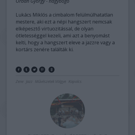
Orbán György - nagybőgő
Lukács Miklós a cimbalom felülmúlhatatlan
mestere, aki ezt a népi hangszert nemcsak
elképesztő virtuozitással, de olyan
ötletességgel kezeli, ami azt a benyomást
kelti, hogy a hangszert eleve a jazzre vagy a
kortárs zenére találták ki.
Zene
Jazz
Művészetek Völgye
Kapolcs