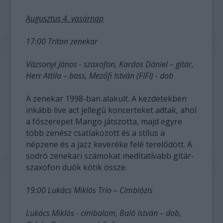
Augusztus 4. vasárnap
17:00 Triton zenekar
Vázsonyi János - szaxofon, Kardos Dániel – gitár,
Herr Attila – bass, Mezőfi István (FIFI) - dob
A zenekar 1998-ban alakult. A kezdetekben
inkább live act jellegû koncerteket adtak, ahol
a főszerepet Mango játszotta, majd egyre
több zenész csatlakozott és a stílus a
népzene és a jazz keveréke felé terelődött. A
sodró zenekari számokat meditatívabb gitár-
szaxofon duók kötik össze.
19:00 Lukács Miklós Trio – Cimbiózis
Lukács Miklós - cimbalom, Baló István – dob,