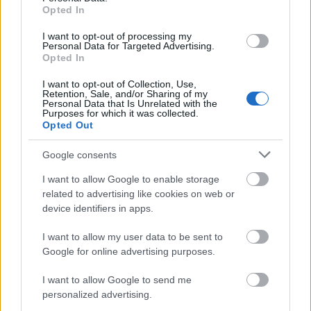
magyar és a norvég állam támogatásának
Opted In
köszönhetően. A Központ 12-20 éves
hátrányos helyzetű roma tanítványai – akik
I want to opt-out of processing my
Personal Data for Targeted Advertising.
Magyarországon és Szlovákiában élő magyar
Opted In
származású roma gyermekek és fiatalok -
bentlakásos képzési formában évi 12 hetet
I want to opt-out of Collection, Use,
Retention, Sale, and/or Sharing of my
eltöltve tanulnak Felsőörsön a Központban. A
Personal Data that Is Unrelated with the
Központ diákjai ez alkalommal, két
Purposes for which it was collected.
Opted Out
formációval érkeznek:
Google consents
Bogdán Norbert - ének, gitár Valamint: Rózsa
Béla – gitár
I want to allow Google to enable storage
Palásti Máté –
related to advertising like cookies on web or
gitár
device identifiers in apps.
Szénási Tibor – harmonika
I want to allow my user data to be sent to
Nagy Gergő – cajon
Google for online advertising purposes.
21:00 delalamm
I want to allow Google to send me
personalized advertising.
Lamm Dávid - gitár, ének, Soós Márton - bőgő,