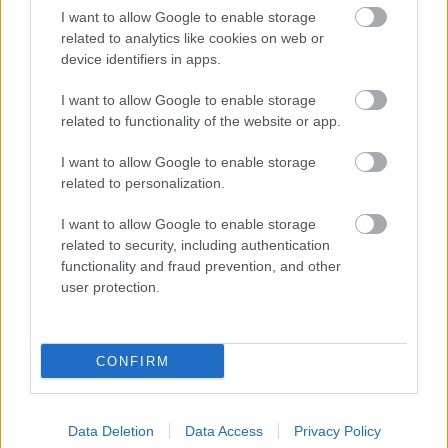
basszusgitár, Csanyi Zoltán - billentyű, Mohay
I want to allow Google to enable storage
András – dob, Balázs József - billentyű
related to analytics like cookies on web or
device identifiers in apps.
A Delalamm Lamm Dávid gitáros-énekes
I want to allow Google to enable storage
zenekara, melynek megkülönböztető jegye,
related to functionality of the website or app.
hogy a jazz műfaján belül sok stílust szólaltat
meg. A dalok között egyaránt megtalálható
I want to allow Google to enable storage
mainstream jellegű kompozíció, modern
related to personalization.
darab, hip-hop vagy klezmer-jazz.
I want to allow Google to enable storage
Augusztus 2. péntek
related to security, including authentication
functionality and fraud prevention, and other
19: 00 Karosi Júlia Quartet
user protection.
Karosi Júlia – ének, Tálas Áron – zongora,
Bögöthy Ádám – nagybőgő, Varga Bendegúz –
CONFIRM
dob
Karosi Júlia és zenésztársai igazi fiatalos
Data Deletion
Data Access
Privacy Policy