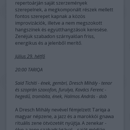
repertoárján saját szerzemények
szerepelnek, a megkomponált részek mellett
fontos szerepet kapnak a közös
improvizációk, illetve a nem megszokott
hangszínek és együtthangzások keresése.
Zenéjük szabadon szárnyalóan friss,
energikus és a jelenből merítő.
Július 29. hétfő
20:00 TARIQA
Said Tichiti - ének, gembri, Dresch Mihály - tenor
és szoprán szaxofon, furulya, Kovács Ferenc -
hegedű, trombita, ének, Halmos András - dob
A Dresch Mihály nevével fémjelzett Tariqa a
magyar népzene, a jazz és a marokkói gnawa
rituális zene ötvözetét nyújtja. A zenekar -
élve a zene szabadságával – saját módján