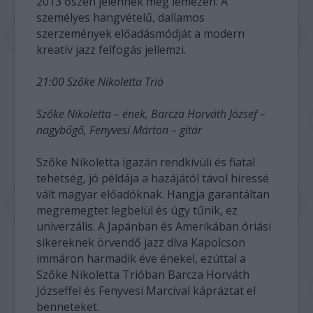
2013 őszén jelennek meg lemezen. A
személyes hangvételű, dallamos
szerzemények előadásmódját a modern
kreatív jazz felfogás jellemzi.
21:00 Szőke Nikoletta Trió
Szőke Nikoletta – ének, Barcza Horváth József –
nagybőgő, Fenyvesi Márton – gitár
Szőke Nikoletta igazán rendkívüli és fiatal
tehetség, jó példája a hazájától távol híressé
vált magyar előadóknak. Hangja garantáltan
megremegtet legbelül és úgy tűnik, ez
univerzális. A Japánban és Amerikában óriási
sikereknek örvendő jazz díva Kapolcson
immáron harmadik éve énekel, ezúttal a
Szőke Nikoletta Trióban Barcza Horváth
Józseffel és Fenyvesi Marcival kápráztat el
benneteket.