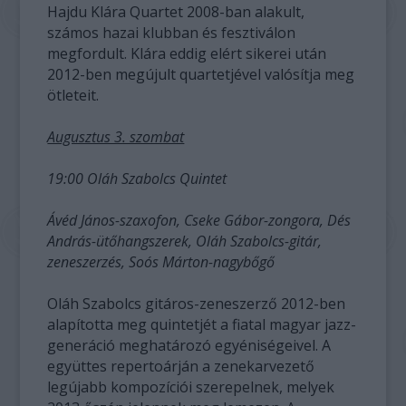
Hajdu Klára Quartet 2008-ban alakult,
számos hazai klubban és fesztiválon
megfordult. Klára eddig elért sikerei után
2012-ben megújult quartetjével valósítja meg
ötleteit.
Augusztus 3. szombat
19:00 Oláh Szabolcs Quintet
Ávéd János-szaxofon, Cseke Gábor-zongora, Dés
András-ütőhangszerek, Oláh Szabolcs-gitár,
zeneszerzés, Soós Márton-nagybőgő
Oláh Szabolcs gitáros-zeneszerző 2012-ben
alapította meg quintetjét a fiatal magyar jazz-
generáció meghatározó egyéniségeivel. A
együttes repertoárján a zenekarvezető
legújabb kompozíciói szerepelnek, melyek