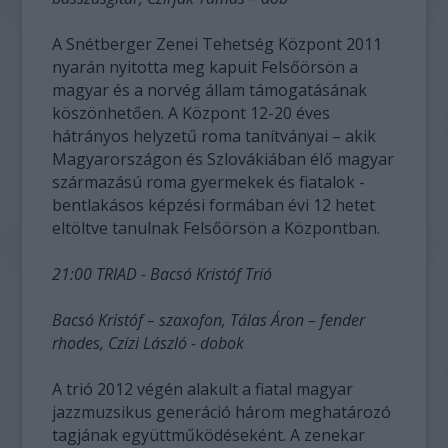
A Snétberger Zenei Tehetség Központ 2011
nyarán nyitotta meg kapuit Felsőörsön a
magyar és a norvég állam támogatásának
köszönhetően. A Központ 12-20 éves
hátrányos helyzetű roma tanítványai – akik
Magyarországon és Szlovákiában élő magyar
származású roma gyermekek és fiatalok -
bentlakásos képzési formában évi 12 hetet
eltöltve tanulnak Felsőörsön a Központban.
21:00 TRIAD - Bacsó Kristóf Trió
Bacsó Kristóf – szaxofon, Tálas Áron – fender
rhodes, Czízi László - dobok
A trió 2012 végén alakult a fiatal magyar
jazzmuzsikus generáció három meghatározó
tagjának együttműködéseként. A zenekar