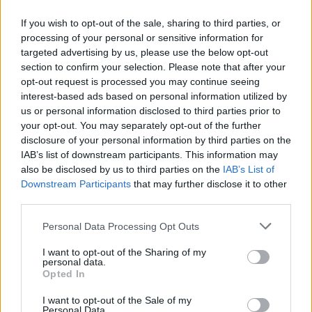
20:00 Dresch Quartet
If you wish to opt-out of the sale, sharing to third parties, or
processing of your personal or sensitive information for
Dresch Mihály - szaxofon, Hock Ernő - nagybőgő,
targeted advertising by us, please use the below opt-out
Baló István - dob, Lukács Miklós - cimbalom.
section to confirm your selection. Please note that after your
opt-out request is processed you may continue seeing
N
em tartja magát műfajteremtőnek Dresch
interest-based ads based on personal information utilized by
Mihály, a quartet alapítója, pedig nagyon is
us or personal information disclosed to third parties prior to
az: nincs még egy zenész, aki így ötvözné az
your opt-out. You may separately opt-out of the further
amerikai fekete jazz harmóniamozgását és
disclosure of your personal information by third parties on the
improvizációs technikáját a magyar
IAB’s list of downstream participants. This information may
népdalkinccsel és lelkülettel.
also be disclosed by us to third parties on the
IAB’s List of
Downstream Participants
that may further disclose it to other
Augusztus 1. csütörtök
third parties.
Please note that this website/app uses one or more Google
Personal Data Processing Opt Outs
19:00 A Snétberger Zenei Tehetség Központ
services and may gather and store information including but
előadása
not limited to your visit or usage behaviour. You may click to
I want to opt-out of the Sharing of my
personal data.
grant or deny consent to Google and its third-party tags to
Opted In
A Snétberger Zenei Tehetség Központ 2011
use your data for below specified purposes in below Google
nyarán nyitotta meg kapuit Felsőörsön a
consent section.
I want to opt-out of the Sale of my
Personal Data.