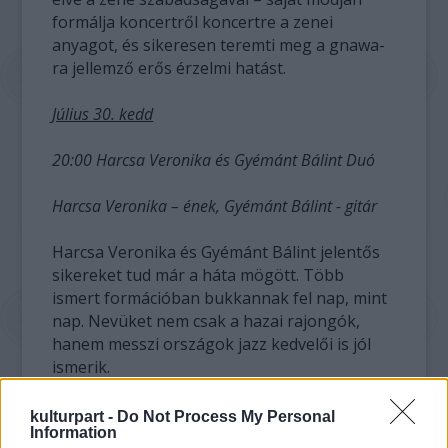
formálja koncertről koncertre a zenei
anyagot, és sikeresen teremti meg a gnawa-
ra jellemző erős érzelmi hatást.
Július 30. kedd
20:00 Harcsa Veronika és Gyémánt Bálint Duó
Harcsa Veronika – ének, Gyémánt Bálint - gitár
Harcsa Veronika és Gyémánt Bálint jelentős
sikereket tud már a háta mögött. Több
ismert formációban bukkannak fel nap, mint
nap. Nevüket nem csak a hazai rajongók,
hanem messzi országok jazz kedvelői is jól
ismerik.
Július 31. szerda
kulturpart -
Do Not Process My Personal
Information