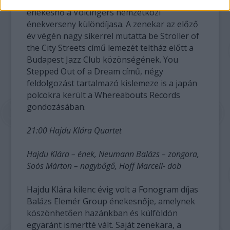
lendülettel nyúlnak a jazz műfajához. Az
énekesnő a Voicingers nemzetközi
énekverseny különdíjasa. A zenekar az előző
év végén nagy sikerrel mutatta be Stroller of
the City Streets című lemezét teltház előtt a
Budapest Jazz Club közönségének. You
Stepped Out of a Dream című, négy
feldolgozást tartalmazó kislemeze is a japán
polcokra került a Whereabouts Records
gondozásában.
21:00 Hajdu Klára Quartet
Hajdu Klára – ének, Neumann Balázs – zongora,
Soós Márton – nagybőgő, Hoff Marcell- dob
Hajdu Klára kilenc évig volt a Fonogram díjas
Balázs Elemér Group énekesnője, amelynek
köszönhetően hazánkban és külföldön
egyaránt ismertté vált. Saját zenekara, a