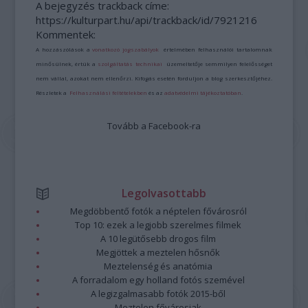
A bejegyzés trackback címe:
https://kulturpart.hu/api/trackback/id/7921216
Kommentek:
A hozzászólások a
vonatkozó jogszabályok
értelmében felhasználói tartalomnak
minősülnek, értük a
szolgáltatás technikai
üzemeltetője semmilyen felelősséget
nem vállal, azokat nem ellenőrzi. Kifogás esetén forduljon a blog szerkesztőjéhez.
Részletek a
Felhasználási feltételekben
és az
adatvédelmi tájékoztatóban
.
Tovább a Facebook-ra
Legolvasottabb
Megdöbbentő fotók a néptelen fővárosról
Top 10: ezek a legjobb szerelmes filmek
A 10 legütősebb drogos film
Megjöttek a meztelen hősnők
Meztelenség és anatómia
A forradalom egy holland fotós szemével
A legizgalmasabb fotók 2015-ből
Meztelen fővárosiak