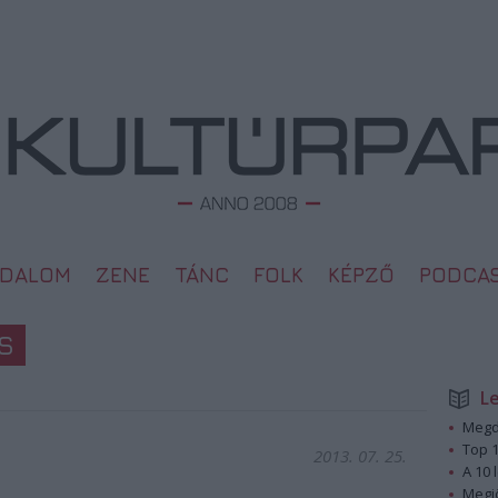
ODALOM
ZENE
TÁNC
FOLK
KÉPZŐ
PODCA
S
L
Megd
Top 1
2013. 07. 25.
A 10 
Megj