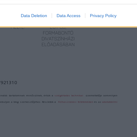
IMÁDJA A
KÖRFORGÁSBAN
TÁNCOT? AKKOR
– TRADÍCIÓ ÉS
Data Deletion
Data Access
Privacy Policy
MISKOLCON A
MODERNITÁS
HELYE!
EGY ÚJ,
FORMABONTÓ
DIVATSZÍNHÁZI
ELŐADÁSÁBAN
/7921310
ználói tartalomnak minősülnek, értük a
szolgáltatás technikai
üzemeltetője semmilyen
forduljon a blog szerkesztőjéhez. Részletek a
Felhasználási feltételekben
és az
adatvédelmi