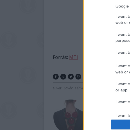
Google 
I want t
web or d
I want t
purpose
I want 
Forrás:
MTI
I want t
web or d
I want t
Divat
Lavór
Fényképészet, fotó
or app.
I want t
I want t
authenti