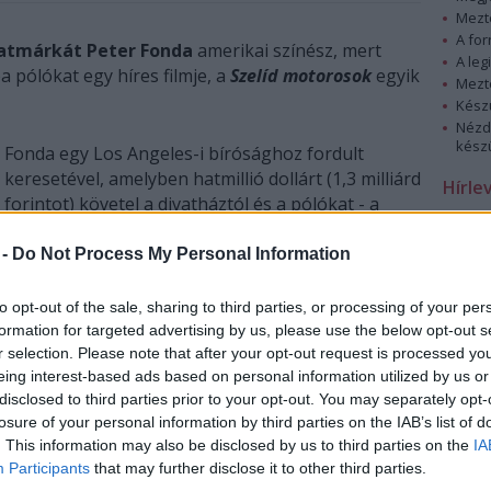
Mezt
A fo
vatmárkát Peter Fonda
amerikai színész, mert
A leg
 pólókat egy híres filmje, a
Szelíd motorosok
egyik
Mezt
Kész
Nézd
készü
Fonda egy Los Angeles-i bírósághoz fordult
keresetével, amelyben hatmillió dollárt (1,3 milliárd
Hírle
forintot) követel a divatháztól és a pólókat - a
hírek szerint 300 dollárért - forgalmazó
Nordstromtól "békéje, boldogsága, jóindulata és
 -
Do Not Process My Personal Information
hírneve megsértéséért".
to opt-out of the sale, sharing to third parties, or processing of your per
A dokumentumokban a 63 esztendős filmszínész
formation for targeted advertising by us, please use the below opt-out s
arra hivatkozik, hogy engedélye nélkül került a
r selection. Please note that after your opt-out request is processed y
eing interest-based ads based on personal information utilized by us or
Szelíd motorosok
ban általa alakított Wyatt motoros
disclosed to third parties prior to your opt-out. You may separately opt-
képe az ingekre -
írta a BBC hírportálja szerdán
.
losure of your personal information by third parties on the IAB’s list of
. This information may also be disclosed by us to third parties on the
IA
Az olasz divattervező párost, Domenico Dolcét és
Participants
that may further disclose it to other third parties.
Stefano Gabbanát a múlt héten ítélte