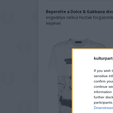
Beperelte a Dolce & Gabbana di
engedélye nélkül hoztak forgalomba
képével.
kulturpart
If you wish 
sensitive in
confirm you
continue se
information 
further disc
participants
Downstream 