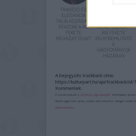
TRADÍCIÓ ÉS
A HAGYOMÁNY
ELEGANCIA
ÉS A KORTÁRS
TALÁLKOZÁSA –
DIVAT
ÁTADTÁK A KIS
TALÁLKOZÁSA –
FEKETE
„KIS FEKETE”
PÁLYÁZAT DÍJAIT
DIVATBEMUTATÓ
A
HAGYOMÁNYOK
HÁZÁBAN
A bejegyzés trackback címe:
https://kulturpart.hu/api/trackback/id
Kommentek:
A hozzászólások a
vonatkozó jogszabályok
értelmében felhas
felelősséget nem vállal, azokat nem ellenőrzi. Kifogás esetén 
tájékoztatóban
.