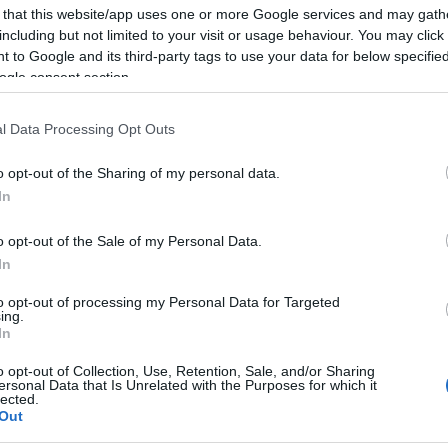
börtönbüntetésre egy olasz bíróság adócsalás
 that this website/app uses one or more Google services and may gath
miatt.
including but not limited to your visit or usage behaviour. You may click 
 to Google and its third-party tags to use your data for below specifi
ogle consent section.
A Dennis Hopper rendezésében készült alkotás a
hatvanas évek végén új fejezetet nyitott az
tika nem zárta a szívébe, az amerikai ellenkultúra
l Data Processing Opt Outs
ívott ki magának.
o opt-out of the Sharing of my personal data.
kolsonnal a
Szelíd motorosok
ból:
In
o opt-out of the Sale of my Personal Data.
In
to opt-out of processing my Personal Data for Targeted
ing.
In
o opt-out of Collection, Use, Retention, Sale, and/or Sharing
ersonal Data that Is Unrelated with the Purposes for which it
lected.
Out