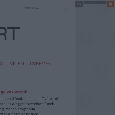
ST
VIDEÓ
GYERMEK
egolvasottabb
öbbentő fotók a néptelen fővárosról
0: ezek a legjobb szerelmes filmek
legütősebb drogos film
öttek a meztelen hősnők