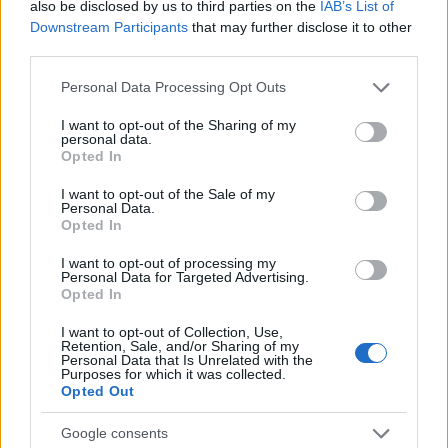
also be disclosed by us to third parties on the
IAB’s List of
háromszor is végigjárja az útvonalat.
Downstream Participants
that may further disclose it to other
third parties.
Please note that this website/app uses one or more Google
Personal Data Processing Opt Outs
services and may gather and store information including but
not limited to your visit or usage behaviour. You may click to
I want to opt-out of the Sharing of my
personal data.
grant or deny consent to Google and its third-party tags to
Opted In
use your data for below specified purposes in below Google
consent section.
I want to opt-out of the Sale of my
Personal Data.
Opted In
I want to opt-out of processing my
Personal Data for Targeted Advertising.
Opted In
Fotó: vaskarika.hu
I want to opt-out of Collection, Use,
Felidézte, hogy a 30Y együttes tagjai
Retention, Sale, and/or Sharing of my
Personal Data that Is Unrelated with the
Szombathelyen jártak főiskolára, gyakran
Purposes for which it was collected.
Opted Out
közlekedtek ezzel a járattal. Tavaly a magyar
dal napján koncertet adtak Szombathelyen,
Google consents
ekkor a város "nosztalgiajáratozást" is