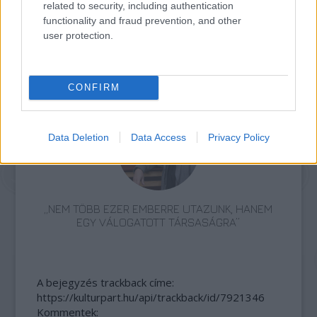
related to security, including authentication
functionality and fraud prevention, and other
user protection.
ETNOFON AZ I. ONIFESZT-EN
CONFIRM
Data Deletion
Data Access
Privacy Policy
„NEM TÖBB EZER EMBERRE UTAZUNK, HANEM
EGY VÁLOGATOTT TÁRSASÁGRA”
A bejegyzés trackback címe:
https://kulturpart.hu/api/trackback/id/7921346
Kommentek: