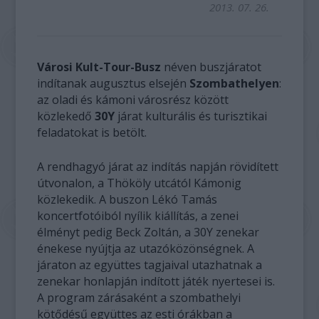
2013. 07. 26.
Városi Kult-Tour-Busz
néven buszjáratot
indítanak augusztus elsején
Szombathelyen
:
az oladi és kámoni városrész között
közlekedő
30Y
járat kulturális és turisztikai
feladatokat is betölt.
A rendhagyó járat az indítás napján rövidített
útvonalon, a Thököly utcától Kámonig
közlekedik. A buszon Lékó Tamás
koncertfotóiból nyílik kiállítás, a zenei
élményt pedig Beck Zoltán, a 30Y zenekar
énekese nyújtja az utazóközönségnek. A
járaton az együttes tagjaival utazhatnak a
zenekar honlapján indított játék nyertesei is.
A program zárásaként a szombathelyi
kötődésű együttes az esti órákban a