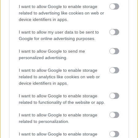
szervezett számukra: az együttes buszra
I want to allow Google to enable storage
szállt, végigzenélték az utat, a végállomáson
related to advertising like cookies on web or
pedig rögtönzött koncertet adtak.
device identifiers in apps.
I want to allow my user data to be sent to
Forrás:
MTI
Google for online advertising purposes.
I want to allow Google to send me
personalized advertising.
Koncert
30Y
Utazás
Lavór
Zenekarok
I want to allow Google to enable storage
related to analytics like cookies on web or
device identifiers in apps.
I want to allow Google to enable storage
related to functionality of the website or app.
I want to allow Google to enable storage
related to personalization.
AZ EMBERSÉG ÜNNEPE
I want to allow Google to enable storage