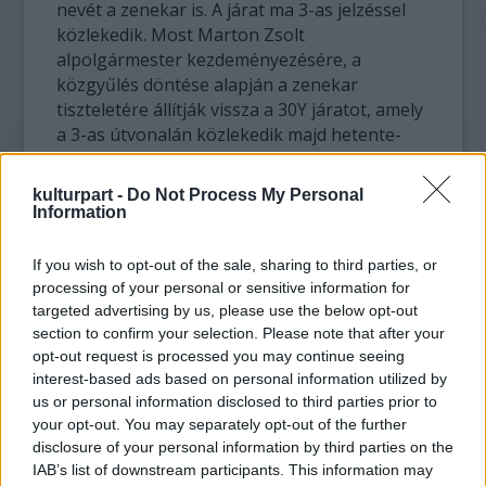
nevét a zenekar is. A járat ma 3-as jelzéssel
közlekedik. Most Marton Zsolt
alpolgármester kezdeményezésére, a
közgyűlés döntése alapján a zenekar
tiszteletére állítják vissza a 30Y járatot, amely
a 3-as útvonalán közlekedik majd hetente-
kéthetente.
kulturpart -
Do Not Process My Personal
A zenés helyi járat kiállítótérként és
Information
koncertteremként fog működni. A tervek
szerint a városi körutazásra zenekarokat
If you wish to opt-out of the sale, sharing to third parties, or
hívnak meg, a 30Y zenekar koncertfotóit
processing of your personal or sensitive information for
bemutató mozgótárlatot helyi kötődésű
targeted advertising by us, please use the below opt-out
képzőművészek, fotósok kiállításai váltják fel
section to confirm your selection. Please note that after your
opt-out request is processed you may continue seeing
- tette hozzá Novák Edina.
interest-based ads based on personal information utilized by
us or personal information disclosed to third parties prior to
Megjegyezte, hogy a Városi Kult-Tour-
your opt-out. You may separately opt-out of the further
Buszra "sima" buszjeggyel vagy érvényes
disclosure of your personal information by third parties on the
bérlettel szállhatnak fel az utasok. A busz a
IAB’s list of downstream participants. This information may
mintegy kétórás koncert ideje alatt kétszer-