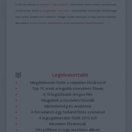
A hozzászólások a
vonatkozó jogszabályok
értelmében felhasználói tartalomnak
minősülnek, értük a
szolgáltatás technikai
üzemeltetője semmilyen felelősséget
nem vállal, azokat nem ellenőrzi. Kifogás esetén forduljon a blog szerkesztőjéhez.
Részletek a
Felhasználási feltételekben
és az
adatvédelmi tájékoztatóban
.
Legolvasottabb
Megdöbbentő fotók a néptelen fővárosról
Top 10: ezek a legjobb szerelmes filmek
A 10 legütősebb drogos film
Megjöttek a meztelen hősnők
Meztelenség és anatómia
A forradalom egy holland fotós szemével
A legizgalmasabb fotók 2015-ből
Meztelen fővárosiak
Készülőben a nagy meztelen album