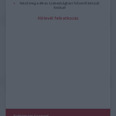
Nézd meg a 48-as szabadságharc hőseiről készült
fotókat!
Hírlevél feliratkozás
Kultúrpart Csoport