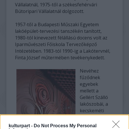
Vállalatnál, 1975-től a székesfehérvári
Bútoripari Vállalatnál dolgozott.
1957-től a Budapesti Műszaki Egyetem
lakóépület-tervezési tanszékén tanított,
1980-tól kinevezett félállású docens volt az
Iparművészeti Főiskola Tervezőképző
Intézetében. 1983-tól 1990-ig a Lakótervnél,
Finta József műtermében tevékenykedett.
Nevéhez
fűződnek
egyebek
mellett a
Gellért Szálló
lakószobái, a
kecskeméti
Arany Homok
Szálloda és a
kulturpart -
Do Not Process My Personal