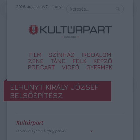
2026. augusztus 7. – Ibolya
FILM
SZÍNHÁZ
IRODALOM
ZENE
TÁNC
FOLK
KÉPZŐ
PODCAST
VIDEÓ
GYERMEK
ELHUNYT KIRÁLY JÓZSEF
BELSŐÉPÍTÉSZ
Kultúrpart
a szerző friss bejegyzései