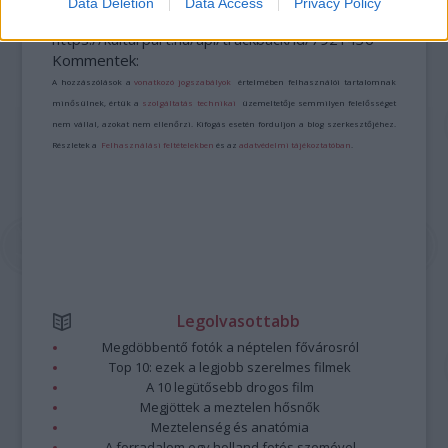
Data Deletion
Data Access
Privacy Policy
A bejegyzés trackback címe:
https://kulturpart.hu/api/trackback/id/7921436
Kommentek:
A hozzászólások a
vonatkozó jogszabályok
értelmében felhasználói tartalomnak
minősülnek, értük a
szolgáltatás technikai
üzemeltetője semmilyen felelősséget
nem vállal, azokat nem ellenőrzi. Kifogás esetén forduljon a blog szerkesztőjéhez.
Részletek a
Felhasználási feltételekben
és az
adatvédelmi tájékoztatóban
.
Legolvasottabb
Megdöbbentő fotók a néptelen fővárosról
Top 10: ezek a legjobb szerelmes filmek
A 10 legütősebb drogos film
Megjöttek a meztelen hősnők
Meztelenség és anatómia
A forradalom egy holland fotós szemével