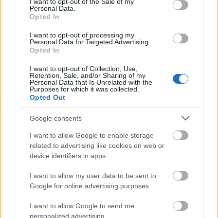
I want to opt-out of the Sale of my
alkotásaiért, életművéért Kossuth-díjat, 2009-
Personal Data.
Opted In
ben életműdíjat kapott.
I want to opt-out of processing my
Az alkotót szerdán éjjel, Budapesten érte a
Personal Data for Targeted Advertising.
Opted In
halál - közölte a család pénteken az MTI-vel.
I want to opt-out of Collection, Use,
Forrás:
MTI
Retention, Sale, and/or Sharing of my
Personal Data that Is Unrelated with the
Purposes for which it was collected.
Opted Out
Google consents
Építészet
Gyász
Bútor
Kossuth-díj
Képző
I want to allow Google to enable storage
related to advertising like cookies on web or
device identifiers in apps.
I want to allow my user data to be sent to
Google for online advertising purposes.
I want to allow Google to send me
AZ EMBERSÉG ÜNNEPE
personalized advertising.