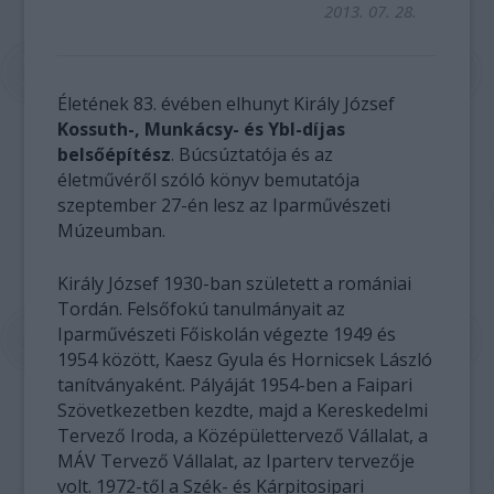
2013. 07. 28.
Életének 83. évében elhunyt Király József
Kossuth-, Munkácsy- és Ybl-díjas
belsőépítész
. Búcsúztatója és az
életművéről szóló könyv bemutatója
szeptember 27-én lesz az Iparművészeti
Múzeumban.
Király József 1930-ban született a romániai
Tordán. Felsőfokú tanulmányait az
Iparművészeti Főiskolán végezte 1949 és
1954 között, Kaesz Gyula és Hornicsek László
tanítványaként. Pályáját 1954-ben a Faipari
Szövetkezetben kezdte, majd a Kereskedelmi
Tervező Iroda, a Középülettervező Vállalat, a
MÁV Tervező Vállalat, az Iparterv tervezője
volt. 1972-től a Szék- és Kárpitosipari