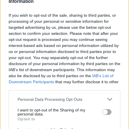
Budapest
Information
Szálló
belsőépítészeti
If you wish to opt-out of the sale, sharing to third parties, or
munkái vagy a
processing of your personal or sensitive information for
Budapest
targeted advertising by us, please use the below opt-out
section to confirm your selection. Please note that after your
Kongresszusi
Király József Faplasztikája (Forrás:
opt-out request is processed you may continue seeing
Központ Pátria
artportal.hu)
interest-based ads based on personal information utilized by
termének
us or personal information disclosed to third parties prior to
belsőépítészete,
Életfa
című faplasztikája.
your opt-out. You may separately opt-out of the further
disclosure of your personal information by third parties on the
Bútortervezőként a modern tömeggyártás
IAB’s list of downstream participants. This information may
számára tervezett, ő alkotta meg a Tér '75
also be disclosed by us to third parties on the
IAB’s List of
garnitúrát vagy a Garzon-szekrénysort.
Downstream Participants
that may further disclose it to other
third parties.
Munkásságát számos alkalommal elismerték:
Please note that this website/app uses one or more Google
Personal Data Processing Opt Outs
1957-ben Munkácsy Mihály-díjjal, 1969-ben
services and may gather and store information including but
Ybl Miklós-díjjal, 1984-ben érdemes, 1990-
not limited to your visit or usage behaviour. You may click to
I want to opt-out of the Sharing of my
ben kiváló művész címmel tüntették ki. 1996-
personal data.
grant or deny consent to Google and its third-party tags to
Opted In
ban a magyar belsőépítészet terén végzett
use your data for below specified purposes in below Google
iskolateremtő munkásságáért, közterületi
consent section.