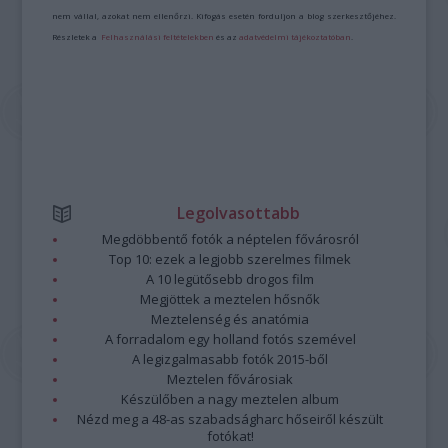
nem vállal, azokat nem ellenőrzi. Kifogás esetén forduljon a blog szerkesztőjéhez.
Részletek a
Felhasználási feltételekben
és az
adatvédelmi tájékoztatóban
.
Legolvasottabb
Megdöbbentő fotók a néptelen fővárosról
Top 10: ezek a legjobb szerelmes filmek
A 10 legütősebb drogos film
Megjöttek a meztelen hősnők
Meztelenség és anatómia
A forradalom egy holland fotós szemével
A legizgalmasabb fotók 2015-ből
Meztelen fővárosiak
Készülőben a nagy meztelen album
Nézd meg a 48-as szabadságharc hőseiről készült
fotókat!