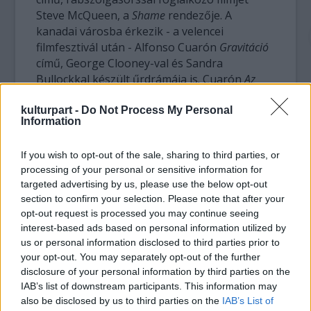
Steve McQueen, a
Shame
rendezője. A
kanadai városba érkezik - a velencei
filmfesztivál után - Alfonso Cuarón
Gravitáció
című, George Clooney-val és Sandra
Bullockkal készült űrdrámája is. Cuarón
Az
ember gyermeke
című, 2006-os alkotása óta
először jelentkezik új munkával. A brit Ralph
kulturpart -
Do Not Process My Personal
Information
Fiennes a
The Invisible Woman
című Dickens-
filmjét viszi a fesztiválra, amelyen a kanadai
If you wish to opt-out of the sale, sharing to third parties, or
filmesek, köztük Don McKellar, Atom Egoyan
processing of your personal or sensitive information for
és Jean-Marc Vallée is képviseltetik magukat
targeted advertising by us, please use the below opt-out
friss produkcióikkal.
section to confirm your selection. Please note that after your
opt-out request is processed you may continue seeing
interest-based ads based on personal information utilized by
us or personal information disclosed to third parties prior to
your opt-out. You may separately opt-out of the further
disclosure of your personal information by third parties on the
IAB’s list of downstream participants. This information may
also be disclosed by us to third parties on the
IAB’s List of