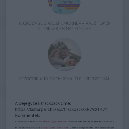
X. ORSZÁGOS RAJZFILMÜNNEP – RAJZFILMEK
KICSIKNEK ÉS NAGYOKNAK
KEZDŐDIK A 13. SZEMREVALÓ FILMFESZTIVÁL
A bejegyzés trackback címe:
https://kulturpart.hu/api/trackback/id/7921474
Kommentek:
A hozzászólások a
vonatkozó jogszabályok
értelmében felhasználói tartalomnak
minősülnek, értük a
szolgáltatás technikai
üzemeltetője semmilyen felelősséget