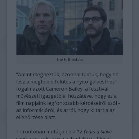
The Fifth Estate
"Amint megnéztük, azonnal tudtuk, hogy ez
lesz a megfelelő felütés a nyitó gálaesthez" -
fogalmazott Cameron Bailey, a fesztivál
művészeti igazgatója, hozzátéve, hogy ez a
film napjaink legfontosabb kérdéseiről szól -
az információról, és arról, hogy ki tartja az
ellenőrzése alatt.
Torontóban mutatja be a
12 Years a Slave
című, rabszolgasorssal foglalkozó filmjét