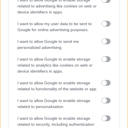
I want to allow Google to enable storage
Justin Chadwick rendezte dráma másik fontos
related to advertising like cookies on web or
szereplője Naomie Harris, aki Winnie
device identifiers in apps.
Mandelát formálja meg.
I want to allow my user data to be sent to
Google for online advertising purposes.
I want to allow Google to send me
personalized advertising.
I want to allow Google to enable storage
related to analytics like cookies on web or
device identifiers in apps.
I want to allow Google to enable storage
related to functionality of the website or app.
Idris Elba a Mandela-filmben (Fotó: afroedge.com)
I want to allow Google to enable storage
related to personalization.
A torontói filmmustra szeptember 15-én a
The Switch
című Elmore Leonard-regény
I want to allow Google to enable storage
adaptációjával, a
Life of Crime
című krimivel
related to security, including authentication