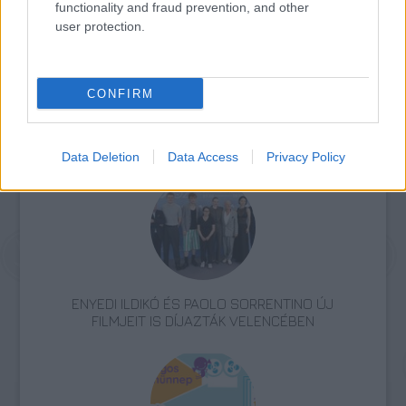
búcsúzik a közönségtől.
functionality and fraud prevention, and other
user protection.
Forrás:
Hirado.hu
CONFIRM
Film
Kanada
Filmfesztivál
WikiLeaks
Hollywoodi filmipar
Data Deletion
Data Access
Privacy Policy
ENYEDI ILDIKÓ ÉS PAOLO SORRENTINO ÚJ
FILMJEIT IS DÍJAZTÁK VELENCÉBEN