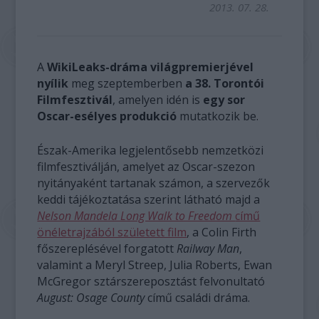
2013. 07. 28.
A
WikiLeaks-dráma világpremierjével
nyílik
meg szeptemberben
a 38. Torontói
Filmfesztivál
, amelyen idén is
egy sor
Oscar-esélyes produkció
mutatkozik be.
Észak-Amerika legjelentősebb nemzetközi
filmfesztiválján, amelyet az Oscar-szezon
nyitányaként tartanak számon, a szervezők
keddi tájékoztatása szerint látható majd a
Nelson Mandela Long Walk to Freedom
című
önéletrajzából született film
, a Colin Firth
főszereplésével forgatott
Railway Man
,
valamint a Meryl Streep, Julia Roberts, Ewan
McGregor sztárszereposztást felvonultató
August: Osage County
című családi dráma.