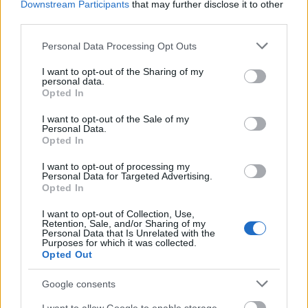
Downstream Participants
that may further disclose it to other
third parties.
Please note that this website/app uses one or more Google
Personal Data Processing Opt Outs
services and may gather and store information including but
not limited to your visit or usage behaviour. You may click to
I want to opt-out of the Sharing of my
Ralph Fiennes & Felicity Jones az Invisible Womanben (Fotó:
personal data.
grant or deny consent to Google and its third-party tags to
Opted In
blogs.indiewire.com)
use your data for below specified purposes in below Google
consent section.
I want to opt-out of the Sale of my
Az 1976-ban útjára indított filmes
Personal Data.
Opted In
seregszemlére sokan az Oscar
előszobájaként tekintenek. A Torontóban
I want to opt-out of processing my
bemutatott
Gettómilliomos
,
A király beszéde
és
Personal Data for Targeted Advertising.
Opted In
a tavalyi programban szereplő
Napos oldal
is
elnyerte az amerikai filmakadémia díját.
I want to opt-out of Collection, Use,
Retention, Sale, and/or Sharing of my
Personal Data that Is Unrelated with the
Idén mások mellett a Mandela életét
Purposes for which it was collected.
Opted Out
feldolgozó filmet övezi nagy várakozás,
amelyben Idris Elba alakítja az
Google consents
apartheidrendszer ellen harcoló, 27 évig
raboskodó legendás dél-afrikai vezetőt. A