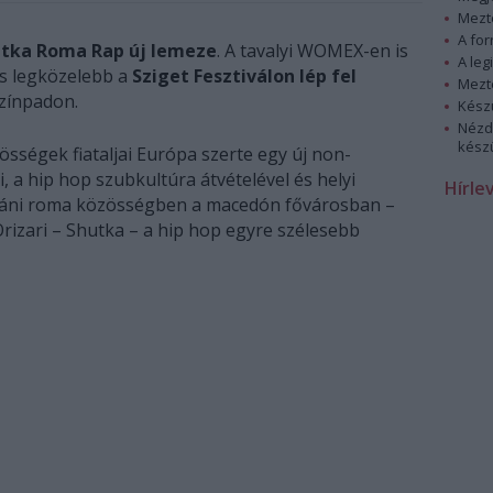
Mezt
A fo
tka Roma Rap új lemeze
. A tavalyi WOMEX-en is
A leg
s legközelebb a
Sziget Fesztiválon lép fel
Mezt
zínpadon.
Kész
Nézd
készü
össégek fiataljai Európa szerte egy új non-
i, a hip hop szubkultúra átvételével és helyi
Hírle
lkáni roma közösségben a macedón fővárosban –
rizari – Shutka – a hip hop egyre szélesebb