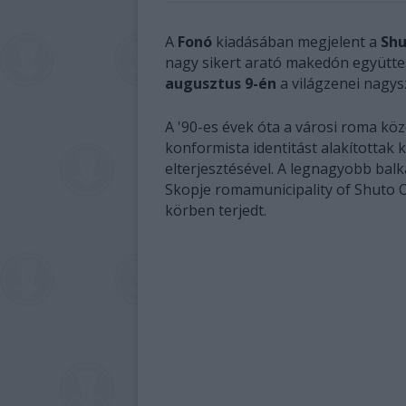
A
Fonó
kiadásában megjelent a
Shu
nagy sikert arató makedón együtte
augusztus 9-én
a világzenei nagys
A '90-es évek óta a városi roma köz
konformista identitást alakítottak k
elterjesztésével. A legnagyobb ba
Skopje romamunicipality of Shuto O
körben terjedt.