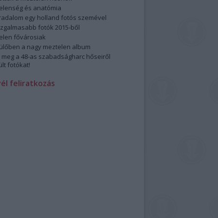
elenség és anatómia
rradalom egy holland fotós szemével
izgalmasabb fotók 2015-ből
elen fővárosiak
ülőben a nagy meztelen album
 meg a 48-as szabadságharc hőseiről
lt fotókat!
vél feliratkozás