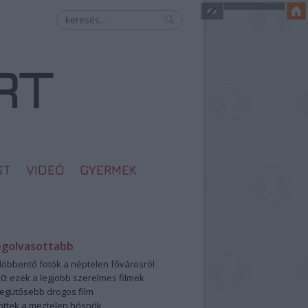
ST
VIDEÓ
GYERMEK
egolvasottabb
öbbentő fotók a néptelen fővárosról
0: ezek a legjobb szerelmes filmek
legütősebb drogos film
öttek a meztelen hősnők