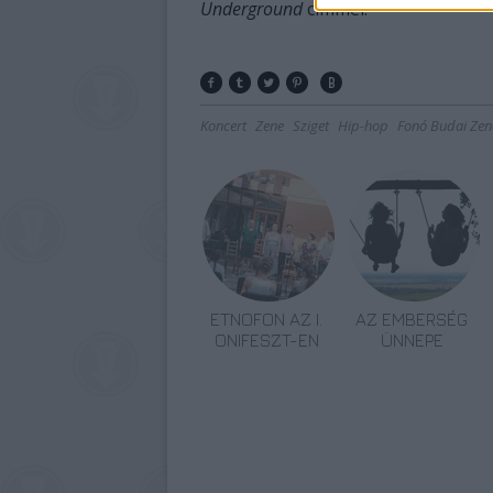
Underground
címmel.
Koncert
Zene
Sziget
Hip-hop
Fonó Budai Ze
ETNOFON AZ I.
AZ EMBERSÉG
ONIFESZT-EN
ÜNNEPE