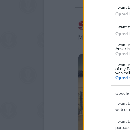
I want t
Opted 
I want t
Opted 
I want 
Advertis
Opted 
I want t
of my P
was col
Opted 
Google 
I want t
web or d
I want t
purpose