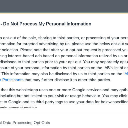
 -
Do Not Process My Personal Information
to opt-out of the sale, sharing to third parties, or processing of your per
formation for targeted advertising by us, please use the below opt-out s
r selection. Please note that after your opt-out request is processed y
eing interest-based ads based on personal information utilized by us or
találkozni a roma rap stúdiókban, a helyi rap és
disclosed to third parties prior to your opt-out. You may separately opt-
ték a házilag készült videóik. Az
I Shutka tani mo
losure of your personal information by third parties on the IAB’s list of
town, FOSM-2010) volt a skopjei roma rapperek
. This information may also be disclosed by us to third parties on the
IA
is érték a 15. helyet a tekintélyes World Music
Participants
that may further disclose it to other third parties.
óniai kiadás – és pozitív kritikákat,
 that this website/app uses one or more Google services and may gath
tak világzenei körökben. Próbálkozásuk hamar a
including but not limited to your visit or usage behaviour. You may click 
zínvonalas élő előadásává fejlődött. A sikeres
 to Google and its third-party tags to use your data for below specifi
tletét, melyen bemutathatnák új ötleteiket és
ogle consent section.
p terén. Így alakult jól működő bandává a Shutka
dalmakon zenélő generáció tapasztalatát a helyi
l Data Processing Opt Outs