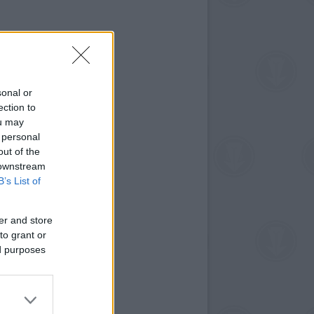
sonal or
ection to
ou may
 personal
out of the
 downstream
B’s List of
er and store
to grant or
ed purposes