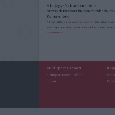
A bejegyzés trackback címe:
https://kulturpart.hu/api/trackback/id
Kommentek:
A hozzászólások a
vonatkozó jogszabályok
értelmében felhas
felelősséget nem vállal, azokat nem ellenőrzi. Kifogás esetén 
tájékoztatóban
.
Kultúrpart Csoport
Kap
Kultúrpart Kommunikáció
Impr
Rólunk
Partn