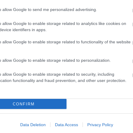
to allow Google to send me personalized advertising.
o allow Google to enable storage related to analytics like cookies on
evice identifiers in apps.
zerette volna bemutatni zenéjüket, annak
 játszottak a stúdióban. A stúdiómunkákat az
o allow Google to enable storage related to functionality of the website
cer Mite Dimovski felügyelte. A 16 éves Kej1 és az
 sijum Underground – I am Underground
című dal lett
round nem csak a helyi roma közösségben, de a
o allow Google to enable storage related to personalization.
terjed.
o allow Google to enable storage related to security, including
0 jelentkező közül választották ki a 2012-es
cation functionality and fraud prevention, and other user protection.
Globalkan színpad kilenc előadója közé kerültek.
erán rapperek a Puka kozmetika közreműködésével
CONFIRM
yi bombasiker lett.
a kiadójukat az új albumhoz, a Shutka Roma Rap
Data Deletion
Data Access
Privacy Policy
l. Mára pedig ki is adták a lemezt,
Me sijum