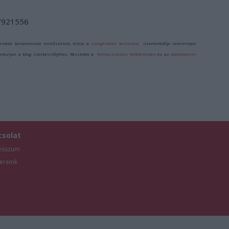
/7921556
ználói tartalomnak minősülnek, értük a
szolgáltatás technikai
üzemeltetője semmilyen
forduljon a blog szerkesztőjéhez. Részletek a
Felhasználási feltételekben
és az
adatvédelmi
csolat
esszum
ereink