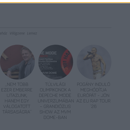
neház
Világzene
Lemez
„NEM TÖBB
TÚLVILÁGI
POGÁNY INDULÓ
EZER EMBERRE
OLIMPIKONOK A
MEGHÓDÍTJA
UTAZUNK,
DEPECHE MODE
EURÓPÁT - JÖN
HANEM EGY
UNIVERZUMÁBAN
AZ EU RAP TOUR
VÁLOGATOTT
– GRANDIÓZUS
’26
TÁRSASÁGRA”
SHOW AZ MVM
DOME-BAN