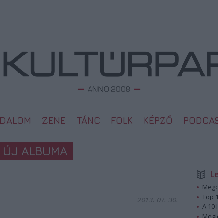
ODALOM
ZENE
TÁNC
FOLK
KÉPZŐ
PODCA
P ÚJ ALBUMA
L
Megd
Top 1
2013. 07. 30.
A 10 
Megj