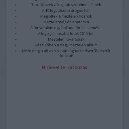
Top 10: ezek a legjobb szerelmes filmek
A 10 legütősebb drogos film
Megjöttek a meztelen hősnők
Meztelenség és anatómia
A forradalom egy holland fotós szemével
A legizgalmasabb fotók 2015-ből
Meztelen fővárosiak
Készülőben a nagy meztelen album
Nézd meg a 48-as szabadságharc hőseiről készült
fotókat!
Hírlevél feliratkozás