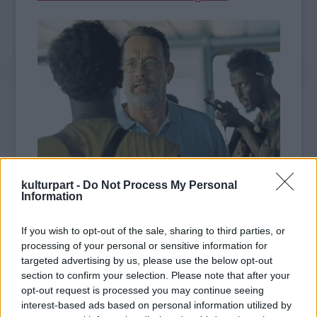
kulturpart -
Do Not Process My Personal
Information
Fotó: blogs.indiewire.com
If you wish to opt-out of the sale, sharing to third parties, or
Kent Jones, a szeptember 27. és október 13.
processing of your personal or sensitive information for
között zajló New York-i Filmfesztivál
targeted advertising by us, please use the below opt-out
igazgatója meleg szavakkal méltatta
section to confirm your selection. Please note that after your
Greengrass alkotását, és kijelentette: nagyon
opt-out request is processed you may continue seeing
izgatott, hogy a rendezőnek ez a kemény,
interest-based ads based on personal information utilized by
feszült, valóságon alapuló thrillere nyitja meg