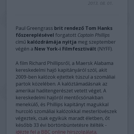
2013. 08. 01.
Paul Greengrass
brit rendező Tom Hanks
főszereplésével
forgatott
Captain Phillips
című
kalózdrámája nyitja
meg szeptember
végén a
New York-i Filmfesztivált
(NYFF).
A film Richard Phillipsről, a Maersk Alabama
kereskedelmi hajó kapitányáról szól, akit
2009-ben kalózok ejtettek túszul a szomáliai
partok közelében. A kalóztámadásnak az
amerikai haditengerészet vetett véget. A
kereskedelmi hajóról mentőcsónakban
menekülő, és Phillips kapitányt magukkal
hurcoló szomáliai kalózokkal mesterlövészek
végeztek, csak egyikük maradt életben, őt
később 33 évi börtönbüntetésre ítélték -
idézte fel a BBC online hírszolgálata
.