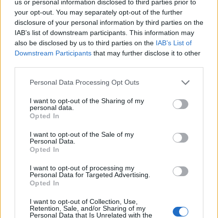
us or personal information disclosed to third parties prior to
az 51. fesztivált.
your opt-out. You may separately opt-out of the further
disclosure of your personal information by third parties on the
A film Phillips kapitány önéletírásán alapul, a
IAB’s list of downstream participants. This information may
also be disclosed by us to third parties on the
IAB’s List of
forgatókönyvet Billy Ray készítette.
Downstream Participants
that may further disclose it to other
third parties.
Greengrass legutóbb 2002-ben szerepelt a
New York-i Filmfesztiválon, akkora
Véres
Please note that this website/app uses one or more Google
Personal Data Processing Opt Outs
vasárnap
című drámáját mutatták be, amely
services and may gather and store information including but
elnyerte a Berlinale Arany Medve-díját.
not limited to your visit or usage behaviour. You may click to
I want to opt-out of the Sharing of my
personal data.
grant or deny consent to Google and its third-party tags to
Opted In
use your data for below specified purposes in below Google
Forrás:
MTI
consent section.
I want to opt-out of the Sale of my
Personal Data.
Opted In
I want to opt-out of processing my
New York
Film
Filmfesztivál
Filmsztárok
Personal Data for Targeted Advertising.
Opted In
I want to opt-out of Collection, Use,
Retention, Sale, and/or Sharing of my
Personal Data that Is Unrelated with the