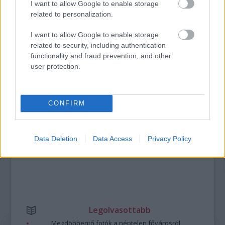
I want to allow Google to enable storage
related to personalization.
KEZDŐDIK A 13. SZEMREVALÓ FILMFESZTIVÁL
I want to allow Google to enable storage
related to security, including authentication
functionality and fraud prevention, and other
A bejegyzés trackback címe:
user protection.
https://kulturpart.hu/api/trackback/id/7921614
Kommentek:
A hozzászólások a
vonatkozó jogszabályok
értelmében felhasználói tartalomnak
minősülnek, értük a
szolgáltatás technikai
üzemeltetője semmilyen felelősséget
CONFIRM
nem vállal, azokat nem ellenőrzi. Kifogás esetén forduljon a blog szerkesztőjéhez.
Részletek a
Felhasználási feltételekben
és az
adatvédelmi tájékoztatóban
.
Data Deletion
Data Access
Privacy Policy
Legolvasottabb
Megdöbbentő fotók a néptelen fővárosról