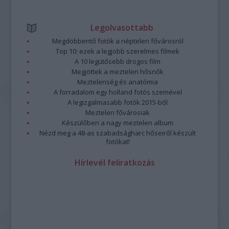
Legolvasottabb
Megdöbbentő fotók a néptelen fővárosról
Top 10: ezek a legjobb szerelmes filmek
A 10 legütősebb drogos film
Megjöttek a meztelen hősnők
Meztelenség és anatómia
A forradalom egy holland fotós szemével
A legizgalmasabb fotók 2015-ből
Meztelen fővárosiak
Készülőben a nagy meztelen album
Nézd meg a 48-as szabadságharc hőseiről készült
fotókat!
Hírlevél feliratkozás