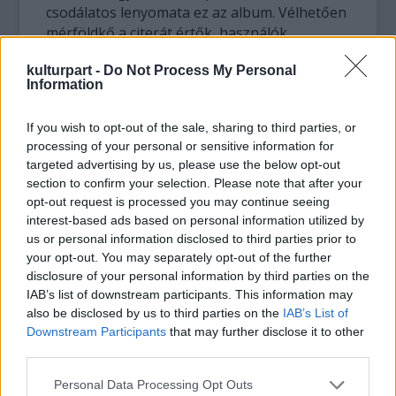
csodálatos lenyomata ez az album. Vélhetően
mérföldkő a citerát értők, használók,
fogyasztók körében... Mert mindeddig nem
kulturpart -
Do Not Process My Personal
tudtuk, hogy citera így is szólhat. Félix új
Information
távlatokat, mélységeket, síkokat nyit meg,
újat mutat és talán ismételhetetlent is egy
If you wish to opt-out of the sale, sharing to third parties, or
hangszer értelmezésében, kihasználásában.
processing of your personal or sensitive information for
Hogy világzene született? Talán több is
targeted advertising by us, please use the below opt-out
annál, de ezt már mindenki maga döntse el,
section to confirm your selection. Please note that after your
1x, 10x, 100x meghallgatva ezt az albumot."
opt-out request is processed you may continue seeing
(részlet a lemezborítóról)
interest-based ads based on personal information utilized by
us or personal information disclosed to third parties prior to
"Számomra biztos tanulsága ennek a
your opt-out. You may separately opt-out of the further
koncertnek az, hogy vannak őstehetségek,
disclosure of your personal information by third parties on the
IAB’s list of downstream participants. This information may
akiknek minden zenévé válik a kezükben -
also be disclosed by us to third parties on the
IAB’s List of
ebből a szempontból mindegy a
Downstream Participants
that may further disclose it to other
hangszerválasztás. Lajkó zenéje leginkább
third parties.
Lajkóról szól, egyénisége kisugárzik minden
hangjából. Épp ez a tulajdonsága garancia a
Please note that this website/app uses one or more Google
Personal Data Processing Opt Outs