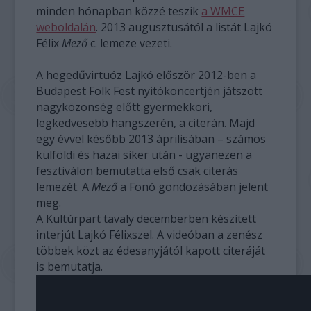
minden hónapban közzé teszik
a WMCE
weboldalán
. 2013 augusztusától a listát Lajkó
Félix
Mező
c. lemeze vezeti.
A hegedűvirtuóz Lajkó először 2012-ben a
Budapest Folk Fest nyitókoncertjén játszott
nagyközönség előtt gyermekkori,
legkedvesebb hangszerén, a citerán. Majd
egy évvel később 2013 áprilisában – számos
külföldi és hazai siker után - ugyanezen a
fesztiválon bemutatta első csak citerás
lemezét. A
Mező
a Fonó gondozásában jelent
meg.
A Kultúrpart tavaly decemberben készített
interjút Lajkó Félixszel. A videóban a zenész
többek közt az édesanyjától kapott citeráját
is bemutatja.