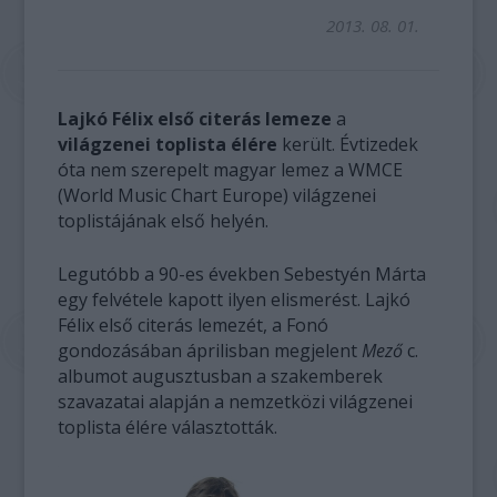
2013. 08. 01.
Lajkó Félix első citerás lemeze
a
világzenei toplista élére
került. Évtizedek
óta nem szerepelt magyar lemez a WMCE
(World Music Chart Europe) világzenei
toplistájának első helyén.
Legutóbb a 90-es években Sebestyén Márta
egy felvétele kapott ilyen elismerést. Lajkó
Félix első citerás lemezét, a Fonó
gondozásában áprilisban megjelent
Mező
c.
albumot augusztusban a szakemberek
szavazatai alapján a nemzetközi világzenei
toplista élére választották.