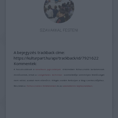
SZAVAKKAL FESTENI
A bejegyzés trackback címe:
https://kulturpart.hu/api/trackback/id/7921622
Kommentek:
A hozzászólások a
vonatkozó jogszabályok
értelmében felhasználói tartalomnak
minősülnek, értük a
szolgáltatás technikai
üzemeltetője semmilyen felelősséget
nem vállal, azokat nem ellenőrzi. Kifogás esetén forduljon a blog szerkesztőjéhez.
Részletek a
Felhasználási feltételekben
és az
adatvédelmi tájékoztatóban
.