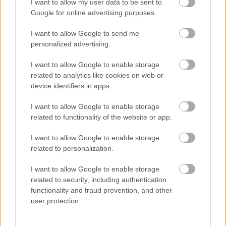
I want to allow my user data to be sent to
Google for online advertising purposes.
I want to allow Google to send me
"Annyi bizonyos, hogy Félix első tizenegy
personalized advertising.
albumával el is jutott mindenféle zegzugba,
ahová csak juthatott, talán valamiféle
I want to allow Google to enable storage
végpontba, keleti terminológiával szólva a
related to analytics like cookies on web or
semmi kapujához, vagy a nyugati kultúra
device identifiers in apps.
megfogalmazásában az életmű teljessé vált"
(langologitarok.hu Rácz Mihály: Lajkó Félix
I want to allow Google to enable storage
élete művét játssza – lemezkritika 2013. 05.
related to functionality of the website or app.
07.)
I want to allow Google to enable storage
related to personalization.
"Egy zseniális elme újabb ragyogó
szüleménye:
Mező
című lemezével végre
I want to allow Google to enable storage
stúdióalbum minőségében is megörökítette
related to security, including authentication
legendás citerajátékát Lajkó Félix." "Berakjuk
functionality and fraud prevention, and other
a CD-t, megnyomjuk a lejátszógombot, és
user protection.
három másodpercen belül beszippant, majd
felröppent minket egy hangokból álló