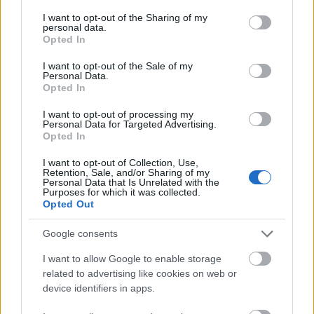
sodró lendületre. Olyan rusztikus, naiv erő
services and may gather and store information including but
rejlik ebben a muzsikában, amely pillanatok
not limited to your visit or usage behaviour. You may click to
I want to opt-out of the Sharing of my
personal data.
grant or deny consent to Google and its third-party tags to
alatt magával ragadja a közönséget." (H.
Opted In
use your data for below specified purposes in below Google
Magyar Kornél: Zenei végvárak on: fidelio.hu
consent section.
2013.04.23.)
I want to opt-out of the Sale of my
Personal Data.
Opted In
I want to opt-out of processing my
Personal Data for Targeted Advertising.
Opted In
I want to opt-out of Collection, Use,
Retention, Sale, and/or Sharing of my
Personal Data that Is Unrelated with the
Purposes for which it was collected.
Opted Out
Google consents
I want to allow Google to enable storage
related to advertising like cookies on web or
device identifiers in apps.