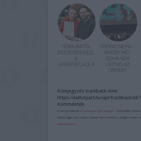
FEBRUÁRTÓL
OPERACINEMA -
SZEGEDEN SZÓL
AHOGY MÉG
A
SOHA NEM
VARÁZSFUVOLA
LÁTTAD AZ
OPERÁT!
A bejegyzés trackback címe:
https://kulturpart.hu/api/trackback/id
Kommentek:
A hozzászólások a
vonatkozó jogszabályok
értelmében felhas
felelősséget nem vállal, azokat nem ellenőrzi. Kifogás esetén 
tájékoztatóban
.