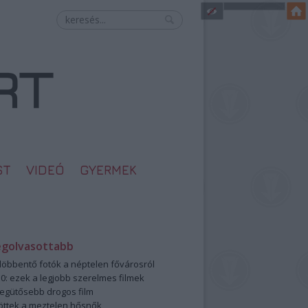
ST
VIDEÓ
GYERMEK
egolvasottabb
öbbentő fotók a néptelen fővárosról
0: ezek a legjobb szerelmes filmek
legütősebb drogos film
öttek a meztelen hősnők