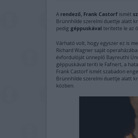
A
rendező, Frank Castorf
ismét
s
Brünnhilde szerelmi duettje alatt k
pedig
géppuskával
terítette le az ó
Várható volt, hogy egyszer ez is m
Richard Wagner saját operaházában
évfordulóját ünneplő Bayreuthi Ünn
géppuskával teríti le Fafnert, a ha
Frank Castorf ismét szabadon engedt
Brünnhilde szerelmi duettje alatt k
közben.