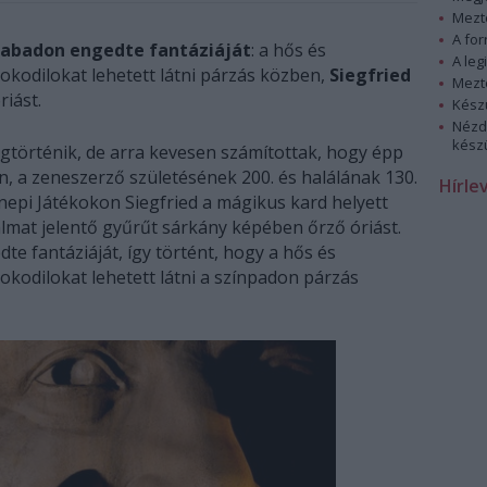
Mezt
A fo
zabadon engedte fantáziáját
: a hős és
A leg
rokodilokat lehetett látni párzás közben,
Siegfried
Mezt
riást.
Kész
Nézd
készü
egtörténik, de arra kevesen számítottak, hogy épp
, a zeneszerző születésének 200. és halálának 130.
Hírle
epi Játékokon Siegfried a mágikus kard helyett
talmat jelentő gyűrűt sárkány képében őrző óriást.
e fantáziáját, így történt, hogy a hős és
rokodilokat lehetett látni a színpadon párzás