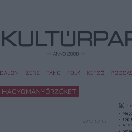
ODALOM
ZENE
TÁNC
FOLK
KÉPZŐ
PODCA
A HAGYOMÁNYŐRZŐKET
L
Megd
Top 1
2013. 08. 01.
A 10 
Megj