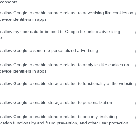
consents
o allow Google to enable storage related to advertising like cookies on
evice identifiers in apps.
o allow my user data to be sent to Google for online advertising
s.
to allow Google to send me personalized advertising.
o allow Google to enable storage related to analytics like cookies on
evice identifiers in apps.
o allow Google to enable storage related to functionality of the website
rx, Lenin, Sztálin és Mao Ce-tung arcmása volt a
féle Las Vegas-i showman, majd egy Clint Eastwood
o allow Google to enable storage related to personalization.
zúálló, aki végül egy Tarantino-alkotásokba illő
tan láncdohányos és nagyivó.
o allow Google to enable storage related to security, including
cation functionality and fraud prevention, and other user protection.
 első két részében, Castorf most is használt
ólékosabban lássa a jeleneteket. A német színházi