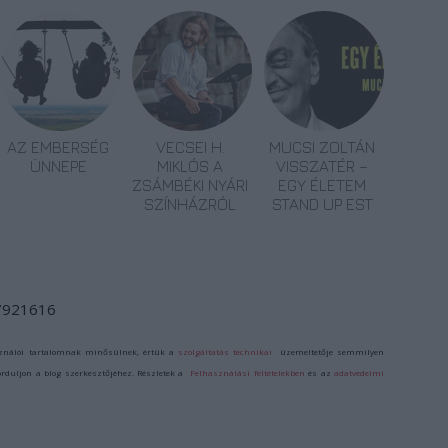
AZ EMBERSÉG
VECSEI H.
MUCSI ZOLTÁN
ÜNNEPE
MIKLÓS A
VISSZATÉR –
ZSÁMBÉKI NYÁRI
EGY ÉLETEM
SZÍNHÁZRÓL
STAND UP EST
/7921616
ználói tartalomnak minősülnek, értük a
szolgáltatás technikai
üzemeltetője semmilyen
forduljon a blog szerkesztőjéhez. Részletek a
Felhasználási feltételekben
és az
adatvédelmi