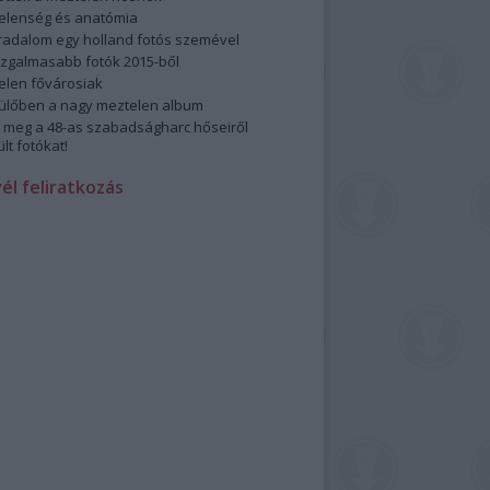
elenség és anatómia
rradalom egy holland fotós szemével
izgalmasabb fotók 2015-ből
elen fővárosiak
ülőben a nagy meztelen album
 meg a 48-as szabadságharc hőseiről
lt fotókat!
vél feliratkozás