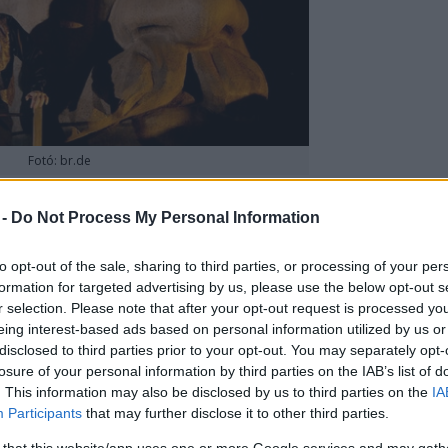
Fotó: br.de
 új Ring-feldolgozás harmadik darabjának hétfői
 -
Do Not Process My Personal Information
ak szerint visszatalált a rá jellemző trash
s volt.
to opt-out of the sale, sharing to third parties, or processing of your per
formation for targeted advertising by us, please use the below opt-out s
 éneklő kanadai tenor, Lance Ryan, és Brünnhilde
r selection. Please note that after your opt-out request is processed y
szoprán -, valamint Kirill Petrenko karnagy
eing interest-based ads based on personal information utilized by us or
disclosed to third parties prior to your opt-out. You may separately opt-
losure of your personal information by third parties on the IAB’s list of
sul a legjobb éveiket élik" - mondta a tekintélyes
. This information may also be disclosed by us to third parties on the
IA
Participants
that may further disclose it to other third parties.
ásról, amely sok nevetést is kiváltott, de úgy tűnik,
szült, hogy a "hagyományőrzőket" sértse. Számos
 that this website/app uses one or more Google services and may gath