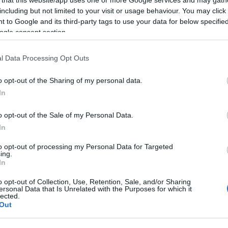
ól, miután Siegfried telepumpálta golyóval
including but not limited to your visit or usage behaviour. You may click 
 to Google and its third-party tags to use your data for below specifi
ogle consent section.
egpróbál nagyon naturalista lenni, naturalista
 szürreális elem is" - jegyezte meg a Die Welt
l Data Processing Opt Outs
 a rendező néhol ragaszkodik ahhoz, amit Wagner
öbbek számára zavaró, ugyanis nem tudják, mit
o opt-out of the Sharing of my personal data.
In
bja az 1960-as évek Amerikájában, a 66-os út
o opt-out of the Sale of my Personal Data.
lban - valójában egy bordélyban - játszódott, és
In
dik részt,
A walkür
t pedig egy azerbajdzsáni
ző, addig a Siegfried a berlini Alexpanderplatz
to opt-out of processing my Personal Data for Targeted
ing.
 államokbeli Rushmore-hegy kommunista
In
o opt-out of Collection, Use, Retention, Sale, and/or Sharing
ersonal Data that Is Unrelated with the Purposes for which it
lected.
Out