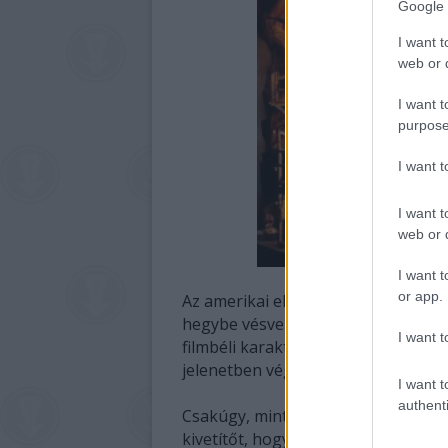
Google 
I want t
web or d
I want t
purpose
I want 
I want t
web or d
I want t
or app.
Az amerikai elnökök feje helyett Ma
hegybe vésve. Siegfried egy Elvis-
I want t
filmbéli karaktereihez hasonló boss
jelenetben végez a sárkánnyal. Wo
I want t
authenti
Csakúgy, mint
A Nibelung gyűrűjé
nek
kivetítőt, hogy a közönség még apr