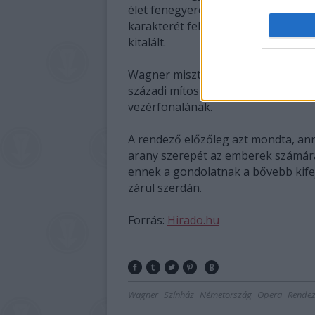
élet fenegyerekeként számon tarto
karakterét felnagyította az eredeti 
kitalált.
Wagner misztikumát és a 19. század
századi mítoszokra helyezi a hangsúl
vezérfonalának.
A rendező előzőleg azt mondta, ann
arany szerepét az emberek számára.
ennek a gondolatnak a bővebb kife
zárul szerdán.
Forrás:
Hirado.hu
Wagner
Színház
Németország
Opera
Rende