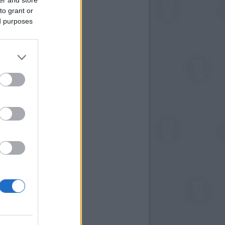
to grant or
ed purposes