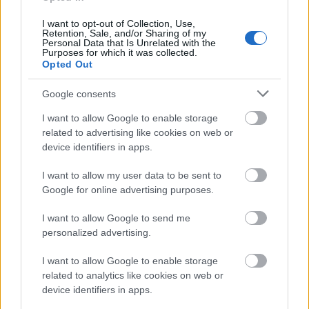
Film
Sorozatok
Stephen King
Tévé
I want to opt-out of Collection, Use,
Retention, Sale, and/or Sharing of my
Personal Data that Is Unrelated with the
Purposes for which it was collected.
Opted Out
Google consents
I want to allow Google to enable storage
related to advertising like cookies on web or
STEPHEN KING ÚJ RÉMÁLMA: ITT A HOSSZÚ
device identifiers in apps.
MENETELÉS ELŐZETESE
I want to allow my user data to be sent to
Google for online advertising purposes.
I want to allow Google to send me
personalized advertising.
I want to allow Google to enable storage
related to analytics like cookies on web or
MÚMIA SÍROK TITKAI, ELHAGYOTT ÉPÍTMÉNYEK
device identifiers in apps.
ÉS GRANDIÓZUS EURÓPAI CSATÁK