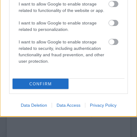
I want to allow Google to enable storage
related to functionality of the website or app.
I want to allow Google to enable storage
related to personalization.
I want to allow Google to enable storage
SZEMBE MERSZ NÉZNI AZZAL, AKIVÉ
related to security, including authentication
VÁLHATTÁL VOLNA?
functionality and fraud prevention, and other
user protection.
A bejegyzés trackback címe:
https://kulturpart.hu/api/trackback/id/7921674
CONFIRM
Kommentek:
A hozzászólások a
vonatkozó jogszabályok
értelmében felhasználói tartalomnak
minősülnek, értük a
szolgáltatás technikai
üzemeltetője semmilyen felelősséget
Data Deletion
Data Access
Privacy Policy
nem vállal, azokat nem ellenőrzi. Kifogás esetén forduljon a blog szerkesztőjéhez.
Részletek a
Felhasználási feltételekben
és az
adatvédelmi tájékoztatóban
.