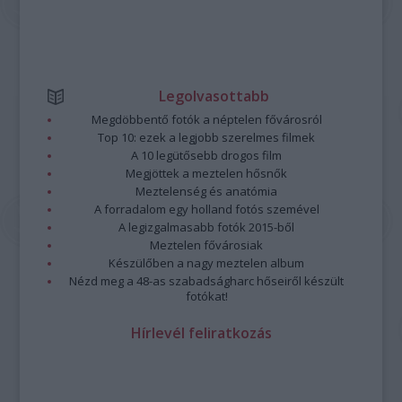
Legolvasottabb
Megdöbbentő fotók a néptelen fővárosról
Top 10: ezek a legjobb szerelmes filmek
A 10 legütősebb drogos film
Megjöttek a meztelen hősnők
Meztelenség és anatómia
A forradalom egy holland fotós szemével
A legizgalmasabb fotók 2015-ből
Meztelen fővárosiak
Készülőben a nagy meztelen album
Nézd meg a 48-as szabadságharc hőseiről készült
fotókat!
Hírlevél feliratkozás