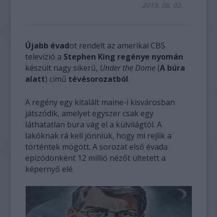
2013. 08. 02.
Újabb évad
ot rendelt az amerikai CBS
televízió a
Stephen King regénye nyomán
készült nagy sikerű,
Under the Dome
(
A búra
alatt
) című
tévésorozatból
.
A regény egy kitalált maine-i kisvárosban
játszódik, amelyet egyszer csak egy
láthatatlan bura vág el a külvilágtól. A
lakóknak rá kell jönniük, hogy mi rejlik a
történtek mögött. A sorozat első évada
epizódonként 12 millió nézőt ültetett a
képernyő elé.