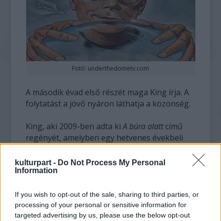
Fotó: underthedometv.com
A második évad első részét maga King írja. A
folytatást a jövő nyáron láthatja a közönség.
King, aki 2009-ben adta ki
A búra alatt
című
regényét, amelyben egy hetvenes évekbeli
témáját dolgozta ki, executive (vezető)
producerként is szerepel a sorozat
kulturpart -
Do Not Process My Personal
stáblistáján az Oscar-díjas rendezővel, Steven
Information
Spielberggel együtt.
If you wish to opt-out of the sale, sharing to third parties, or
processing of your personal or sensitive information for
targeted advertising by us, please use the below opt-out