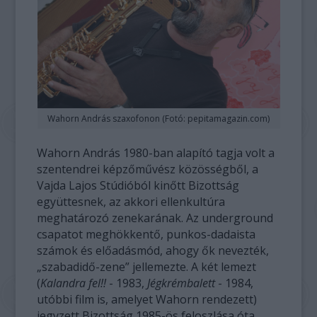
Wahorn András szaxofonon (Fotó: pepitamagazin.com)
Wahorn András 1980-ban alapító tagja volt a
szentendrei képzőművész közösségből, a
Vajda Lajos Stúdióból kinőtt Bizottság
együttesnek, az akkori ellenkultúra
meghatározó zenekarának. Az underground
csapatot meghökkentő, punkos-dadaista
számok és előadásmód, ahogy ők nevezték,
„szabadidő-zene” jellemezte. A két lemezt
(
Kalandra fel!!
- 1983,
Jégkrémbalett
- 1984,
utóbbi film is, amelyet Wahorn rendezett)
jegyzett Bizottság 1985-ös feloszlása óta