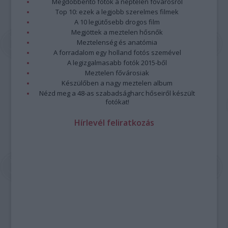
Megdöbbentő fotók a néptelen fővárosról
Top 10: ezek a legjobb szerelmes filmek
A 10 legütősebb drogos film
Megjöttek a meztelen hősnők
Meztelenség és anatómia
A forradalom egy holland fotós szemével
A legizgalmasabb fotók 2015-ből
Meztelen fővárosiak
Készülőben a nagy meztelen album
Nézd meg a 48-as szabadságharc hőseiről készült
fotókat!
Hírlevél feliratkozás