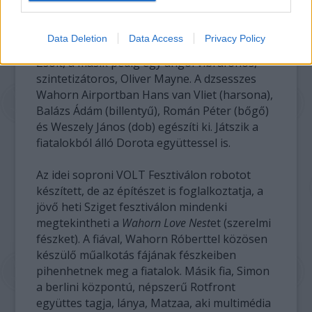
formáció metazenéjében Wahorn
szaxofonozik, trombitál és fuvolázik, egyik
Data Deletion
Data Access
Privacy Policy
társa a zajokból, zörejekből táplálkozó Sőrés
Zsolt, a másik pedig egy angol vibrafonos,
szintetizátoros, Oliver Mayne. A dzsesszes
Wahorn Airportban Hans van Vliet (harsona),
Balázs Ádám (billentyű), Román Péter (bőgő)
és Weszely János (dob) egészíti ki. Játszik a
fiatalokból álló Dorota együttessel is.
Az idei soproni VOLT Fesztiválon robotot
készített, de az építészet is foglalkoztatja, a
jövő heti Sziget fesztiválon mindenki
megtekintheti a
Wahorn Love Nest
et (szerelmi
fészket). A fiával, Wahorn Róberttel közösen
készülő műalkotás fájának fészkeiben
pihenhetnek meg a fiatalok. Másik fia, Simon
a berlini központú, népszerű Rotfront
együttes tagja, lánya, Matzaa, aki multimédia