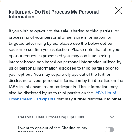
kulturpart -
Do Not Process My Personal
Information
If you wish to opt-out of the sale, sharing to third parties, or
processing of your personal or sensitive information for
targeted advertising by us, please use the below opt-out
Fotó: pepitamagazin.com
section to confirm your selection. Please note that after your
opt-out request is processed you may continue seeing
Ki-kikacsint a bulvárra - néhány hete például
interest-based ads based on personal information utilized by
egy traktoros szépségverseny zsűrijében
us or personal information disclosed to third parties prior to
your opt-out. You may separately opt-out of the further
együtt ült Torgyán Józseffel -, ami "a világ
disclosure of your personal information by third parties on the
lényeges szegmense, mert azt mutatja, amit
IAB’s list of downstream participants. This information may
az emberek szeretnének látni. Nem a bulvár
also be disclosed by us to third parties on the
IAB’s List of
butítja az embereket, hanem az emberek
Downstream Participants
that may further disclose it to other
saját magukkal teszik ezt a bulvár által. Ezért
third parties.
nem is ítélem el a bulvárt, csak megfigyelem,
és szívesen szerepelek, mert szeretem
Please note that this website/app uses one or more Google
Personal Data Processing Opt Outs
services and may gather and store information including but
elmondani gondolataimat, egy ideje a Duma
not limited to your visit or usage behaviour. You may click to
I want to opt-out of the Sharing of my
Színházban is".