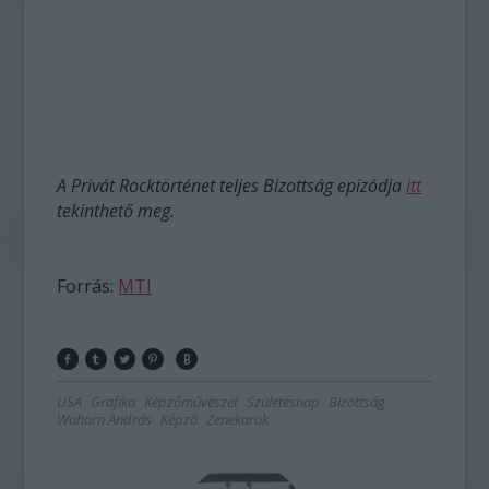
A Privát Rocktörténet teljes Bizottság epizódja
itt
tekinthető meg.
Forrás:
MTI
USA
Grafika
Képzőművészet
Születésnap
Bizottság
Wahorn András
Képző
Zenekarok