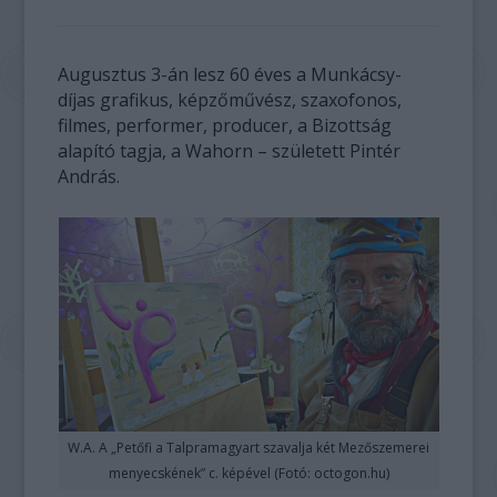
Augusztus 3-án lesz 60 éves a Munkácsy-
díjas grafikus, képzőművész, szaxofonos,
filmes, performer, producer, a Bizottság
alapító tagja, a Wahorn – született Pintér
András.
W.A. A „Petőfi a Talpramagyart szavalja két Mezőszemerei
menyecskének” c. képével (Fotó: octogon.hu)