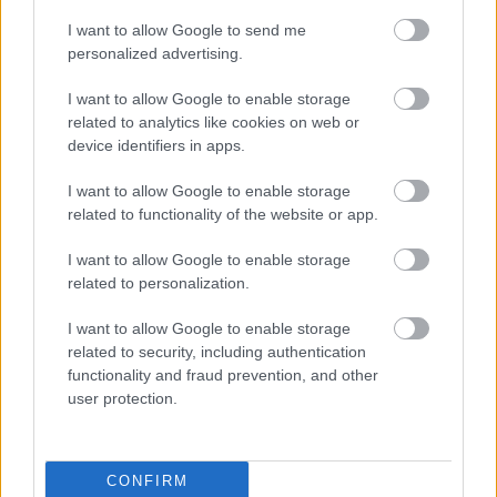
I want to allow Google to send me
personalized advertising.
I want to allow Google to enable storage
related to analytics like cookies on web or
device identifiers in apps.
I want to allow Google to enable storage
related to functionality of the website or app.
Fotó: Barakonyi Szabolcs, forrás: litera.hu
I want to allow Google to enable storage
related to personalization.
2006 óta a Heves megyei Mezőszemerén él.
Mint mondja, nem menekült el a világ elől,
I want to allow Google to enable storage
hiszen ott van az internet és autóval egy óra
related to security, including authentication
alatt Pesten van. "A falusi élet, a
functionality and fraud prevention, and other
mezőgazdaság kemény és küzdelmes, de
user protection.
tetszik nekem".
Az elmúlt időszakban ismét a zene
CONFIRM
foglalkoztatja. A Noise Flowers elnevezésű