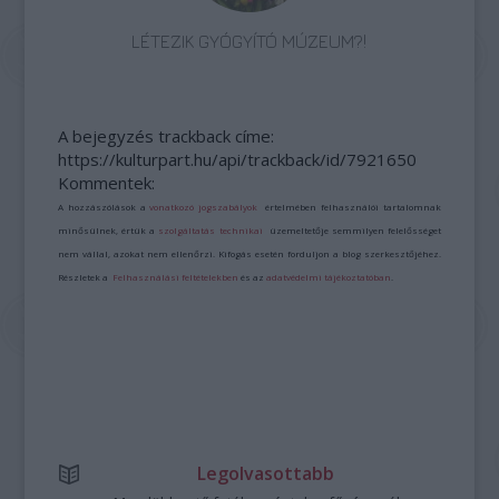
LÉTEZIK GYÓGYÍTÓ MÚZEUM?!
A bejegyzés trackback címe:
https://kulturpart.hu/api/trackback/id/7921650
Kommentek:
A hozzászólások a
vonatkozó jogszabályok
értelmében felhasználói tartalomnak
minősülnek, értük a
szolgáltatás technikai
üzemeltetője semmilyen felelősséget
nem vállal, azokat nem ellenőrzi. Kifogás esetén forduljon a blog szerkesztőjéhez.
Részletek a
Felhasználási feltételekben
és az
adatvédelmi tájékoztatóban
.
Legolvasottabb