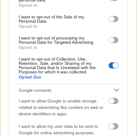
personal data.
grant or deny consent to Google and its third-party tags to
Opted In
use your data for below specified purposes in below Google
Volt producer (Bad Quality Records, Wahorn
consent section.
I want to opt-out of the Sale of my
Stúdiók), 1991-től 2004-ig Amerikában élt,
Personal Data.
előbb Kanadában, majd New Yorkban, végül
Opted In
Los Angelesben.
I want to opt-out of processing my
Personal Data for Targeted Advertising.
"Korábban nem sokat jártam iskolába,
Opted In
kimaradtam a hivatalos művészképzőből,
I want to opt-out of Collection, Use,
számomra Amerika volt az igazi egyetem.
Retention, Sale, and/or Sharing of my
Nem csak a 20. századot alapvetően
Personal Data that Is Unrelated with the
Purposes for which it was collected.
meghatározó kultúra megismerése jelentette
Opted Out
ezt, vagy mert láttam, milyen keményen
dolgoznak ott az emberek, hanem mert
Google consents
onnan egészen másként láttam magamat,
I want to allow Google to enable storage
illetve minket, magyarokat. Azóta értem, mit
related to advertising like cookies on web or
jelent egy-egy nemzet tagjának lenni" -
device identifiers in apps.
jegyezte meg Wahorn András.
I want to allow my user data to be sent to
Google for online advertising purposes.