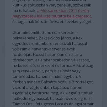
kultikus státuszban van, zenéjük, szövegeik
ma is hatnak,
a Műcsarnokban 2011 őszén
nagyszabású kiállítás mutatta be a csapatot
,
és tagjainak képzőművészeti tevékenységét.
„Bár mint említettem, nem kerestem
példaképeket, Baksa-Soós János, a Kex
együttes frontembere rendkívüli hatással
volt rám a hatvanas-hetvenes évek
fordulóján. Hozzá hasonlóan én is arra
törekedtem, az ember szabadon válasszon,
ne kösse idő, szerkezet és forma. A Bizottság
sem zenekar volt, nem is színház vagy
táncelőadás, hanem minden egyben. A
Kexben minden Baksáról szólt, a Bizottságot
viszont a végtelenben kapálózó három
egyéniség határozta meg, akik együtt tudtak
működni egymással, ha csak rövid ideig is. Ef
Zámbó Öcsi, feLugossy Laca és én egyformán