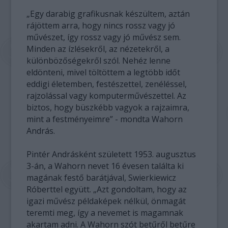
„Egy darabig grafikusnak készültem, aztán
rájöttem arra, hogy nincs rossz vagy jó
művészet, így rossz vagy jó művész sem.
Minden az ízlésekről, az nézetekről, a
különbözőségekről szól. Nehéz lenne
eldönteni, mivel töltöttem a legtöbb időt
eddigi életemben, festészettel, zenéléssel,
rajzolással vagy komputerművészettel. Az
biztos, hogy büszkébb vagyok a rajzaimra,
mint a festményeimre” - mondta Wahorn
András.
Pintér Andrásként született 1953. augusztus
3-án, a Wahorn nevet 16 évesen találta ki
magának festő barátjával, Swierkiewicz
Róberttel együtt. „Azt gondoltam, hogy az
igazi művész példaképek nélkül, önmagát
teremti meg, így a nevemet is magamnak
akartam adni. A Wahorn szót betűről betűre