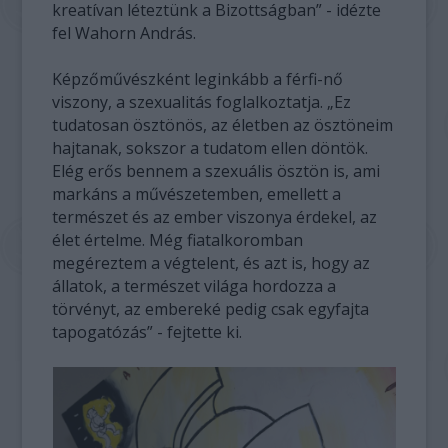
kreatívan léteztünk a Bizottságban” - idézte
fel Wahorn András.
Képzőművészként leginkább a férfi-nő
viszony, a szexualitás foglalkoztatja. „Ez
tudatosan ösztönös, az életben az ösztöneim
hajtanak, sokszor a tudatom ellen döntök.
Elég erős bennem a szexuális ösztön is, ami
markáns a művészetemben, emellett a
természet és az ember viszonya érdekel, az
élet értelme. Még fiatalkoromban
megéreztem a végtelent, és azt is, hogy az
állatok, a természet világa hordozza a
törvényt, az embereké pedig csak egyfajta
tapogatózás” - fejtette ki.