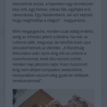
illesztettük össze, a fejemben egy természeti
kép volt, egy farkas, odvas fák, egyfajta erő,
rámordulás. Egy fiatalemberé, aki azt képzeli,
hogy meghódítja a világot” - magyarázta.
Mint megjegyezte, minden csak addig érdekli,
amíg az kihívást jelent számára, ha már az
rutinná válik, megunja, de később ezek újra
visszatérhetnek az életébe. „A Bizottság
feloszlása után nyolc évig elő se vettem a
szaxofonomat, évek óta viszont szinte
minden nap játszom rajta. Húsz-huszonöt
évig nem álltam színpadon zenészként,
mostanában viszont elég gyakran fellépek
zenekaraimmal”.