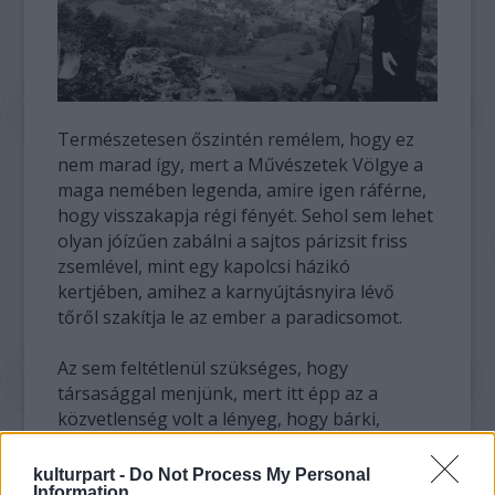
Természetesen őszintén remélem, hogy ez
nem marad így, mert a Művészetek Völgye a
maga nemében legenda, amire igen ráférne,
hogy visszakapja régi fényét. Sehol sem lehet
olyan jóízűen zabálni a sajtos párizsit friss
zsemlével, mint egy kapolcsi házikó
kertjében, amihez a karnyújtásnyira lévő
tőről szakítja le az ember a paradicsomot.
Az sem feltétlenül szükséges, hogy
társasággal menjünk, mert itt épp az a
közvetlenség volt a lényeg, hogy bárki,
bármikor szóba állt a másikkal, hogy utána a
következő napokban a legkülönfélébb
kulturpart -
Do Not Process My Personal
Information