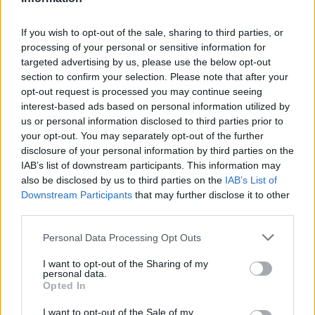
helyszíneken botoljanak egymásba. Ja,
helyszínek: idén nincs Kobuci Kert. Tábla van,
pajta van, minden este ingyenes Ferenczi
If you wish to opt-out of the sale, sharing to third parties, or
koncert nincs. Ahogy színház sincs.
processing of your personal or sensitive information for
targeted advertising by us, please use the below opt-out
Kisebbfajta skandalum, de lenyeli az ember.
section to confirm your selection. Please note that after your
Ahogy az egyre drágább kenyérlángost is.
opt-out request is processed you may continue seeing
interest-based ads based on personal information utilized by
Pár éve még valahogy a nap is másként
us or personal information disclosed to third parties prior to
sütött, nem ilyen fájó, fehéren tűzően, mint
your opt-out. You may separately opt-out of the further
idén, mondjuk pár éve még én is sokkal
disclosure of your personal information by third parties on the
hamvasabb voltam, és jobban bírtam a
IAB’s list of downstream participants. This information may
fröccsöket. Most már csak a házi pálinka
also be disclosed by us to third parties on the
IAB’s List of
enyhít a hangulatomon, az is csak ideig-óráig.
Downstream Participants
that may further disclose it to other
third parties.
Mert pár perc erejéig igenis elkeserít, hogy
Please note that this website/app uses one or more Google
Personal Data Processing Opt Outs
amíg pár éve tömeg hömpölygött az utcán,
services and may gather and store information including but
akármelyik faluba, szántófölre, pajtába vagy
not limited to your visit or usage behaviour. You may click to
I want to opt-out of the Sharing of my
kocsmába tartott az ember, most leginkább
personal data.
grant or deny consent to Google and its third-party tags to
Opted In
lézengenek az emberek. Hogy valami
use your data for below specified purposes in below Google
hiányzik, és nagyon szeretném, ha meg
consent section.
I want to opt-out of the Sale of my