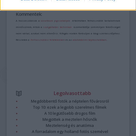
A bejegyzés trackback címe:
https://kulturpart.hu/api/trackback/id/7921756
Kommentek:
A hozzászólások a
vonatkozó jogszabályok
értelmében felhasználói tartalomnak
minősülnek, értük a
szolgáltatás technikai
üzemeltetője semmilyen felelősséget
nem vállal, azokat nem ellenőrzi. Kifogás esetén forduljon a blog szerkesztőjéhez.
Részletek a
Felhasználási feltételekben
és az
adatvédelmi tájékoztatóban
.
Legolvasottabb
Megdöbbentő fotók a néptelen fővárosról
Top 10: ezek a legjobb szerelmes filmek
A 10 legütősebb drogos film
Megjöttek a meztelen hősnők
Meztelenség és anatómia
A forradalom egy holland fotós szemével