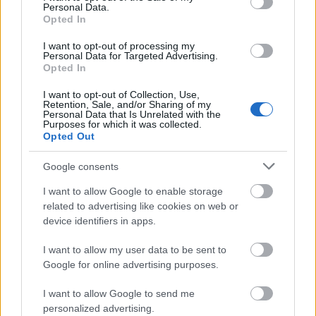
tudnám fogalmazni, hogy mi az.
Personal Data.
Opted In
Mert szomorú, hogy egy-két helyszínt
I want to opt-out of processing my
leszámítva pimpelt falusi búcsú és
Personal Data for Targeted Advertising.
Opted In
kirakodóvásár hangulata van a Művészetek
Völgyének, persze ha jól helyezkedik az
I want to opt-out of Collection, Use,
ember, akkor ebből vajmi keveset érzékel.
Retention, Sale, and/or Sharing of my
Personal Data that Is Unrelated with the
Csak itt sosem kellett taktikázni, elbújni,
Purposes for which it was collected.
Opted Out
letérni a főútról ahhoz, hogy otthonosan és
jól érezzük magunkat. A keményvonalasok
Google consents
nyilván így is jól érzik magukat, szegény
ember vízzel főz.
I want to allow Google to enable storage
related to advertising like cookies on web or
Csak én pörköltet akarok, szaftosat, fehér
device identifiers in apps.
bélű kenyérrel.
I want to allow my user data to be sent to
Google for online advertising purposes.
I want to allow Google to send me
personalized advertising.
Művészetek Völgye
Kapolcs
Fesztiválok
Üzenet a Földről