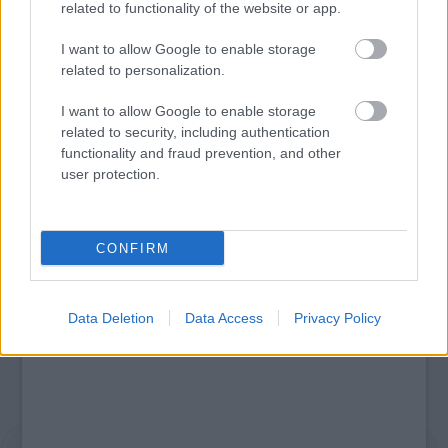
related to functionality of the website or app.
I want to allow Google to enable storage
related to personalization.
ENYEDI ILDIKÓ ÉS PAOLO SORRENTINO ÚJ
I want to allow Google to enable storage
FILMJEIT IS DÍJAZTÁK VELENCÉBEN
related to security, including authentication
functionality and fraud prevention, and other
user protection.
A bejegyzés trackback címe:
https://kulturpart.hu/api/trackback/id/7921982
Kommentek:
CONFIRM
A hozzászólások a
vonatkozó jogszabályok
értelmében felhasználói tartalomnak
minősülnek, értük a
szolgáltatás technikai
üzemeltetője semmilyen felelősséget
nem vállal, azokat nem ellenőrzi. Kifogás esetén forduljon a blog szerkesztőjéhez.
Data Deletion
Data Access
Privacy Policy
Részletek a
Felhasználási feltételekben
és az
adatvédelmi tájékoztatóban
.