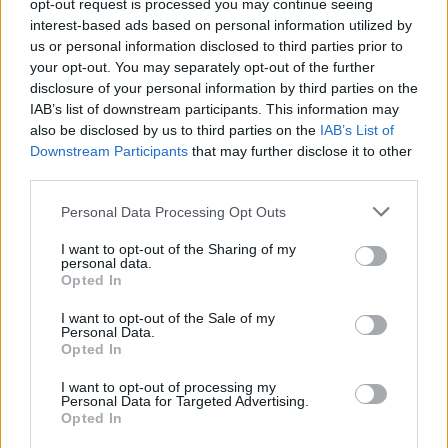
opt-out request is processed you may continue seeing
nap műsorra tűz egy-egy magyar alkotást:
interest-based ads based on personal information utilized by
látható lesz Pozsgai Zsolt
A föld szeretője
,
us or personal information disclosed to third parties prior to
Dyga Zsombor
Köntörfalak
, Almási Tamás
your opt-out. You may separately opt-out of the further
Márió, a varázsló
, Sipos József
Eszter
disclosure of your personal information by third parties on the
hagyatéka
, Sas Tamás
Apám beájulna
és Gigor
IAB’s list of downstream participants. This information may
also be disclosed by us to third parties on the
IAB’s List of
Attila
A nyomozó
című filmje.
Downstream Participants
that may further disclose it to other
third parties.
A trivandrumi nemzetközi filmfesztiválon 25
országból 51 filmet mutatnak be, a hét
Please note that this website/app uses one or more Google
Personal Data Processing Opt Outs
magyar film mellett öt japán, valamint nyolc
services and may gather and store information including but
francia és német nagyjátékfilm is szerepel a
not limited to your visit or usage behaviour. You may click to
I want to opt-out of the Sharing of my
personal data.
programban.
grant or deny consent to Google and its third-party tags to
Opted In
use your data for below specified purposes in below Google
consent section.
Forrás:
MTI
I want to opt-out of the Sale of my
Personal Data.
Opted In
I want to opt-out of processing my
Personal Data for Targeted Advertising.
Opted In
Film
India
Filmfesztivál
Magyar film