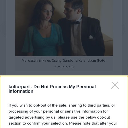
Marozsán Erika és Csányi Sándor a Kalandban (Fotó:
filmunio.hu)
A
Magyar Fókusz
programot Sipos József
Kaland
című Márai-adaptációja nyitja meg, a
kulturpart -
Do Not Process My Personal
Information
Marozsán Erika és Csányi Sándor
főszereplésével készült film vetítésén részt
If you wish to opt-out of the sale, sharing to third parties, or
vesz a rendező-producer is - adta hírül
processing of your personal or sensitive information for
szerdán a Magyar Filmunió.
targeted advertising by us, please use the below opt-out
section to confirm your selection. Please note that after your
Az egyhetes nemzetközi filmfesztivál minden