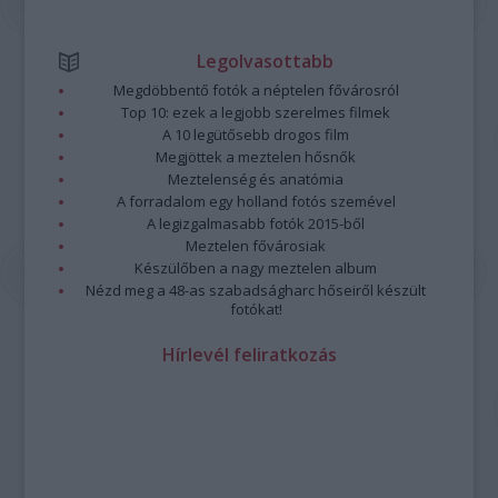
Legolvasottabb
Megdöbbentő fotók a néptelen fővárosról
Top 10: ezek a legjobb szerelmes filmek
A 10 legütősebb drogos film
Megjöttek a meztelen hősnők
Meztelenség és anatómia
A forradalom egy holland fotós szemével
A legizgalmasabb fotók 2015-ből
Meztelen fővárosiak
Készülőben a nagy meztelen album
Nézd meg a 48-as szabadságharc hőseiről készült
fotókat!
Hírlevél feliratkozás