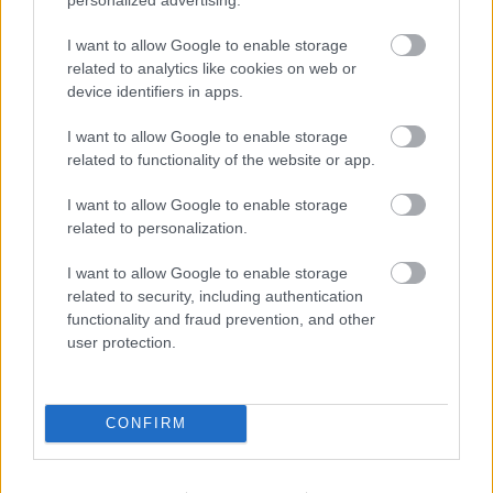
I want to allow Google to enable storage
related to analytics like cookies on web or
device identifiers in apps.
I want to allow Google to enable storage
related to functionality of the website or app.
A finálé a megszokott
Ezt is elviszem
magammal
összénekléssel zárult, és Liviust a
I want to allow Google to enable storage
nagyszínpad felé, minket pedig egy szinttel
related to personalization.
lejjebb, a porfelhőben úszó, de végre
árnyékba burkolózó nézőtérre terelt.
I want to allow Google to enable storage
related to security, including authentication
És vártuk a csodát. Jött is valami pislákoló
functionality and fraud prevention, and other
reménysugár: a fúvósok rázendítettek a
Most
user protection.
múlik pontosan
-ra, miközben két emeletes
torta formájú táncos lány billegett a
színpadra méretes holdjáró cipőben. A lassú,
CONFIRM
de látványos kezdés után megjelent a
színpadon Kiss Tibi, és a felelősséget már az
elején a közönségre hárította: a számokat a