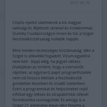
2013. 08. 09.
Csípős nyelvű slammerek a kis magyar
valóságról,
Rájátszás
zenével és irodalommal,
Quimby Csodaországon innen és túl, a Sziget
Fesztiválköztársaság nulladik napján.
Mint minden tisztességes köztársaság, idén a
Sziget is útlevéllel fogadott. Vízum egyelőre
nem kell - (épp) elég, ha jegyet váltasz.
(Valójában az történt, hogy a szervezők
rájöttek, az egyszerű papír programfüzetek
nem túl hosszú életűek a fesztiválozók
gondatlan kezeiben és izzadó zsebeiben.
Ezért a programokat és helyszíneket rejtő
infókat egy ízléses és strapabíróbb útlevél
formátumba csomagolták. És amúgy is a
Sziget 21. életévébe lépve idén felvette a