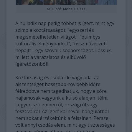
MTI Fotó: Mohai Balázs
A nulladik nap pedig többet is ígért, mint egy
szimpla köztársaságot: "egyszeri és
megismételhetetlen világot", "quimbys
kulturális élményparkot", "összművészeti
hepajt" - egy szóval Csodaországot. Lássuk,
mi lett a varázslatos és elbűvölő
ígéretözönből!
Köztársaság és csoda ide vagy oda, az
álszentséget hosszabb-rövidebb időre
félredobva nem tagadhatjuk, hogy elsőre
hajlamosak vagyunk a külső alapján ítélni.
Legyen szó emberről, országról vagy
fesztiválról. Az ígért karneváli hangulatból
nem sokat érzékeltünk a felszínen. Persze,
volt annyi csodás elem, mint egy tisztességes
magyar népmesében: utcaszínházas