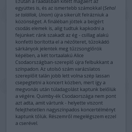
Ezután a ráadásban kitett magáért az
együttes is, és az ismertebb számokkal (
Sehol
se talállak, Unom
) újra sikerült felrázniuk a
közönséget. A fináléban jöttek a beígért
csodás elemek is, alig tudtuk kapkodni a
fejünket: ránk szakadt az ég - csillag alakú
konfetti borította el a nézőteret, tűzokádó
sárkányok jelentek meg tűzzsonglőrök
képében, a két tortaalakú Alice
Csodaországban-szereplő újra felbukkant a
színpadon. Az utolsó szám varázslatos
szereplőit talán jobb lett volna szép lassan
csepegtetni a koncert közben, mert így a
megvonás után túladagolást kaptunk belőlük
a végére. Quimby-ék Csodaországa nem pont
azt adta, amit vártunk - helyette viszont
felejthetetlen nagyszínpados koncertélményt
kaptunk tőlük. Részemről megelégszem ezzel
a cserével.