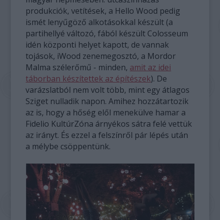
produkciók, vetítések, a Hello Wood pedig
ismét lenyűgöző alkotásokkal készült (a
partihellyé változó, fából készült Colosseum
idén központi helyet kapott, de vannak
tojások, iWood zenemegosztó, a Mordor
Malma szélerőmű - minden,
amit az idei
táborban készítettek az építészek
). De
varázslatból nem volt több, mint egy átlagos
Sziget nulladik napon. Amihez hozzátartozik
az is, hogy a hőség elől menekülve hamar a
Fidelio KultúrZóna árnyékos sátra felé vettük
az irányt. És ezzel a felszínről pár lépés után
a mélybe csöppentünk.