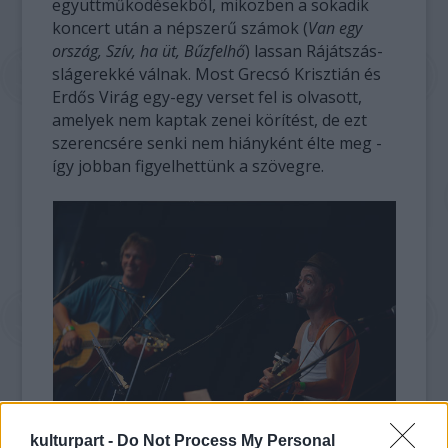
együttműködésekből, miközben a sokadik
koncert után a népszerű számok (
Van egy
ország, Szív, ha üt, Bűzfelhő
) lassan Rájátszás-
slágerekké válnak. Most Grecsó Krisztián és
Erdős Virág egy-egy verset fel is olvasott,
amelyek nem kaptak zenei körítést, de ezt
szerencsére senki nem hiányként élte meg -
így jobban figyelhettünk a szövegre.
kulturpart -
Do Not Process My Personal
Háy János és Beck Zoli rájátszanak (Fotó: sziget.hu)