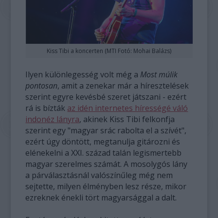
Kiss Tibi a koncerten (MTI Fotó: Mohai Balázs)
Ilyen különlegesség volt még a
Most múlik
pontosan
, amit a zenekar már a híresztelések
szerint egyre kevésbé szeret játszani - ezért
rá is bízták
az idén internetes hírességé váló
indonéz lányra
, akinek Kiss Tibi felkonfja
szerint egy "magyar srác rabolta el a szívét",
ezért úgy döntött, megtanulja gitározni és
elénekelni a XXI. század talán legismertebb
magyar szerelmes számát. A mosolygós lány
a párválasztásnál valószínűleg még nem
sejtette, milyen élményben lesz része, mikor
ezreknek énekli tört magyarsággal a dalt.