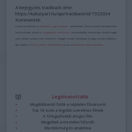
A bejegyzés trackback címe:
https://kulturpart.hu/api/trackback/id/7922034
Kommentek:
A hozzászólások a
vonatkozó jogszabályok
értelmében felhasználói tartalomnak
minősülnek, értük a
szolgáltatás technikai
üzemeltetője semmilyen felelősséget
nem vállal, azokat nem ellenőrzi. Kifogás esetén forduljon a blog szerkesztőjéhez.
Részletek a
Felhasználási feltételekben
és az
adatvédelmi tájékoztatóban
.
Legolvasottabb
Megdöbbentő fotók a néptelen fővárosról
Top 10: ezek a legjobb szerelmes filmek
A 10 legütősebb drogos film
Megjöttek a meztelen hősnők
Meztelenség és anatómia