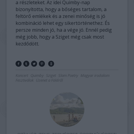
a részleteket. Az idei Quimby-nap
bizonyította, hogy a bőséges tartalom, a
feltörő emlékek és a zenei minőség is jó
kombináció lehet egy sikertörténethez. És
persze minden jó, ha a vége jó. Ennél pedig
még jobb, hogy a Sziget még csak most
kezdődött.
Koncert
Quimby
Sziget
Slam Poetry
Magyar irodalom
Fesztiválok
Üzenet a Földről