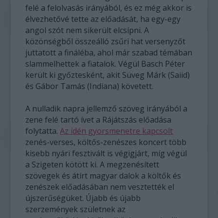
felé a felolvasás irányából, és ez még akkor is
élvezhetővé tette az előadását, ha egy-egy
angol szót nem sikerült elcsípni. A
közönségből összeálló zsűri hat versenyzőt
juttatott a fináléba, ahol már szabad témában
slammelhettek a fiatalok. Végül Basch Péter
került ki győztesként, akit Süveg Márk (Saiid)
és Gábor Tamás (Indiana) követett.
A nulladik napra jellemző szöveg irányából a
zene felé tartó ívet a Rájátszás előadása
folytatta.
Az idén gyorsmenetre kapcsolt
zenés-verses, költős-zenészes koncert több
kisebb nyári fesztivált is végigjárt, míg végül
a Szigeten kötött ki. A megzenésített
szövegek és átírt magyar dalok a költők és
zenészek előadásában nem vesztették el
újszerűségüket. Újabb és újabb
szerzemények születnek az