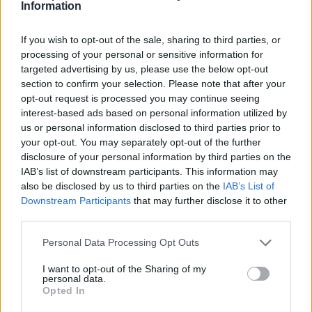
Information
A Rájátszás frissessége emellett a cserélődő
If you wish to opt-out of the sale, sharing to third parties, or
fellépőknek is köszönhető. Karafiáth Orsolya,
processing of your personal or sensitive information for
Szálinger Balázs, Másik János és Szűcs
targeted advertising by us, please use the below opt-out
Krisztián a Szigetre nem jöttek el, de itt volt
section to confirm your selection. Please note that after your
helyettük például Egyedi Péter az Óriásból,
opt-out request is processed you may continue seeing
aki jó hangulatot és mosolyt csalt a
interest-based ads based on personal information utilized by
színpadra. Most férfi többség dominált, az
us or personal information disclosed to third parties prior to
egyetlen nő Erdős Virág volt, akit a
your opt-out. You may separately opt-out of the further
disclosure of your personal information by third parties on the
díszvendégként fellépő Livius nemes
IAB’s list of downstream participants. This information may
egyszerűséggel "Magyarország
also be disclosed by us to third parties on the
IAB’s List of
legérzékenyebb membránjaként" konferált
Downstream Participants
that may further disclose it to other
fel. A színpadon még mindig zavarban levő
third parties.
költőnő (rövid keresgélés után) megtalálta a
hangját: több dalban is énekelt, és
Please note that this website/app uses one or more Google
Personal Data Processing Opt Outs
bebizonyította, hogy nem csak a verselésben
services and may gather and store information including but
not limited to your visit or usage behaviour. You may click to
I want to opt-out of the Sharing of my
van otthon. A továbbra is magyar
personal data.
grant or deny consent to Google and its third-party tags to
törzsközönség a sátorban ritka
Opted In
use your data for below specified purposes in below Google
egyetértésben rázta a fejét ritmusra a