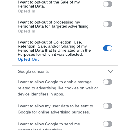
consent section.
I want to opt-out of the Sale of my
padokon "a szív ha üt, magyar" sorokra,
Personal Data.
amiket a Kollár-Klemenc László-Grecsó
Opted In
Krisztián duó adott elő. Meglepetés
I want to opt-out of processing my
produkcióként Livius a dobok mellől a
Personal Data for Targeted Advertising.
mikrofonállvány mellé ugrott, és egy Quimby-
Opted In
dalt adott elő új köntösben: Erdős Virág
I want to opt-out of Collection, Use,
költött az
Egónia
szám dallamára
Még egy
Retention, Sale, and/or Sharing of my
mondat
címmel dalszöveget.
Personal Data that Is Unrelated with the
Purposes for which it was collected.
Opted Out
Google consents
I want to allow Google to enable storage
related to advertising like cookies on web or
device identifiers in apps.
I want to allow my user data to be sent to
Google for online advertising purposes.
I want to allow Google to send me
personalized advertising.