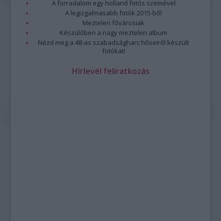
A forradalom egy holland fotós szemével
A legizgalmasabb fotók 2015-ből
Meztelen fővárosiak
Készülőben a nagy meztelen album
Nézd meg a 48-as szabadságharc hőseiről készült
fotókat!
Hírlevél feliratkozás