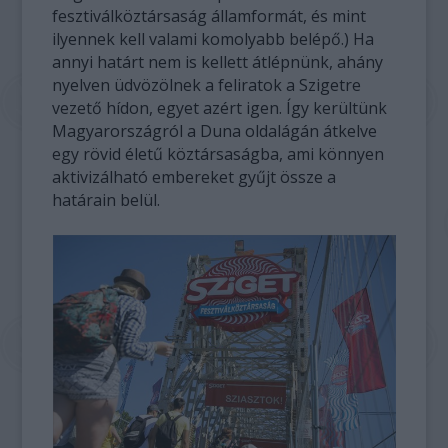
fesztiválköztársaság államformát, és mint
ilyennek kell valami komolyabb belépő.) Ha
annyi határt nem is kellett átlépnünk, ahány
nyelven üdvözölnek a feliratok a Szigetre
vezető hídon, egyet azért igen. Így kerültünk
Magyarországról a Duna oldalágán átkelve
egy rövid életű köztársaságba, ami könnyen
aktivizálható embereket gyűjt össze a
határain belül.