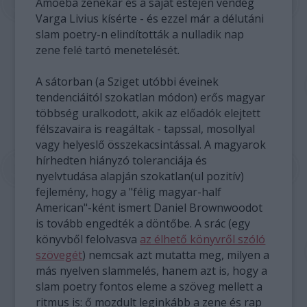
Amoeba zenekar és a saját estéjén vendég
Varga Livius kísérte - és ezzel már a délutáni
slam poetry-n elindították a nulladik nap
zene felé tartó menetelését.
A sátorban (a Sziget utóbbi éveinek
tendenciáitól szokatlan módon) erős magyar
többség uralkodott, akik az előadók elejtett
félszavaira is reagáltak - tapssal, mosollyal
vagy helyeslő összekacsintással. A magyarok
hírhedten hiányzó toleranciája és
nyelvtudása alapján szokatlan(ul pozitív)
fejlemény, hogy a "félig magyar-half
American"-ként ismert Daniel Brownwoodot
is tovább engedték a döntőbe. A srác (egy
könyvből felolvasva
az élhető könyvről szóló
szövegét
) nemcsak azt mutatta meg, milyen a
más nyelven slammelés, hanem azt is, hogy a
slam poetry fontos eleme a szöveg mellett a
ritmus is: ő mozdult leginkább a zene és rap