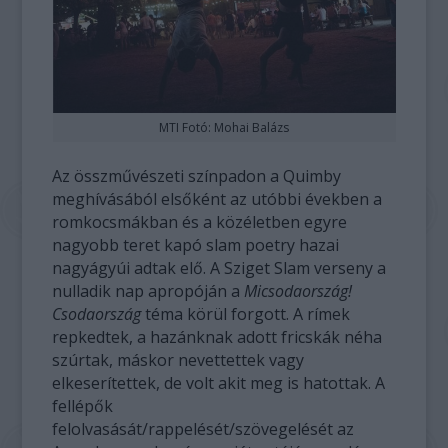
MTI Fotó: Mohai Balázs
Az összművészeti színpadon a Quimby
meghívásából elsőként az utóbbi években a
romkocsmákban és a közéletben egyre
nagyobb teret kapó slam poetry hazai
nagyágyúi adtak elő. A Sziget Slam verseny a
nulladik nap apropóján a
Micsodaország!
Csodaország
téma körül forgott. A rímek
repkedtek, a hazánknak adott fricskák néha
szúrtak, máskor nevettettek vagy
elkeserítettek, de volt akit meg is hatottak. A
fellépők
felolvasását/rappelését/szövegelését az