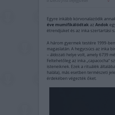
a szerző friss bejegyzései
Egyre inkább körvonalazódik anna
éve mumifikálódtak
az
Andok
eg
étrendjüket és az inka szertartási 
A három gyermek testére 1999-ben ta
magaslatán. A hegycsúcs az inka b
– áldozati helye volt, amely 6739 m
Feltehetőleg az inka „capacocha" sz
isteneiknek. Ezek a rituálék által
halála), más esetben természeti j
érdekében végezték őket.