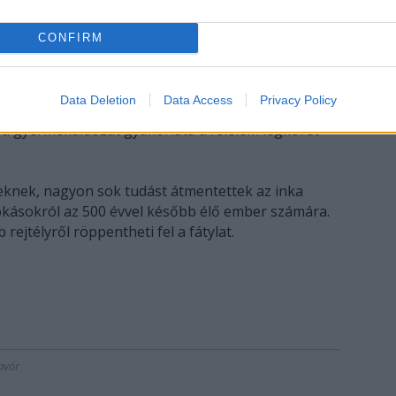
CONFIRM
hogy Doncellát papnők vették magukhoz, és
ték, mielőtt feláldozták volna. Arra is
ka birodalomnak e rítusa a társadalmi kontroll egyik
Data Deletion
Data Access
Privacy Policy
ra nagy tisztességnek számított, ha gyermeküket
 a gyermekáldozat gyakorlata a félelem légkörét
eknek, nagyon sok tudást átmentettek az inka
szokásokról az 500 évvel később élő ember számára.
ejtélyről röppentheti fel a fátylat.
avór