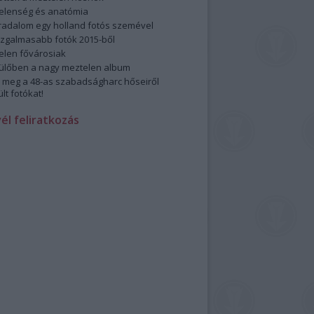
elenség és anatómia
rradalom egy holland fotós szemével
izgalmasabb fotók 2015-ből
elen fővárosiak
ülőben a nagy meztelen album
 meg a 48-as szabadságharc hőseiről
lt fotókat!
vél feliratkozás