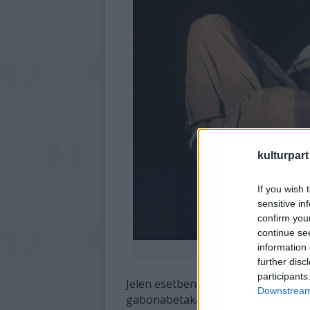
kulturpart
If you wish 
sensitive in
confirm you
continue se
information 
F
further disc
participants
Jelen esetben nem tudni biztosan, m
Downstream 
gabonabetakarítás idejéhez kötik. A