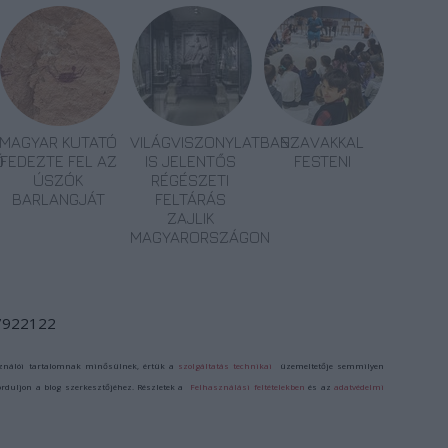
MAGYAR KUTATÓ
VILÁGVISZONYLATBAN
SZAVAKKAL
Ő
FEDEZTE FEL AZ
IS JELENTŐS
FESTENI
ÚSZÓK
RÉGÉSZETI
BARLANGJÁT
FELTÁRÁS
ZAJLIK
MAGYARORSZÁGON
/7922122
ználói tartalomnak minősülnek, értük a
szolgáltatás technikai
üzemeltetője semmilyen
forduljon a blog szerkesztőjéhez. Részletek a
Felhasználási feltételekben
és az
adatvédelmi