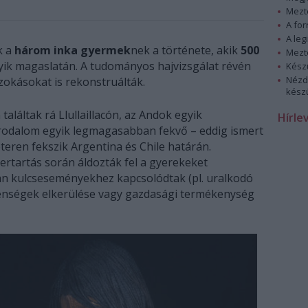
Mezt
A fo
A leg
k a
három inka gyermek
nek a története, akik
500
Mezt
yik magaslatán. A tudományos hajvizsgálat révén
Kész
Nézd
szokásokat is rekonstruálták.
készü
láltak rá Llullaillacón, az Andok egyik
Hírle
irodalom egyik legmagasabban fekvő – eddig ismert
éteren fekszik Argentina és Chile határán.
ertartás során áldozták fel a gyerekeket
ában kulcseseményekhez kapcsolódtak (pl. uralkodó
elenségek elkerülése vagy gazdasági termékenység