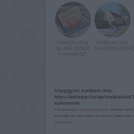
VARÁZSLATOS
MÚZEUMUTCA
KALAND SZÍNEZI
TAVASZKÖSZÖNT
A NYARALÁST
A bejegyzés trackback címe:
https://kulturpart.hu/api/trackback/id
Kommentek:
A hozzászólások a
vonatkozó jogszabályok
értelmében felhas
felelősséget nem vállal, azokat nem ellenőrzi. Kifogás esetén 
tájékoztatóban
.