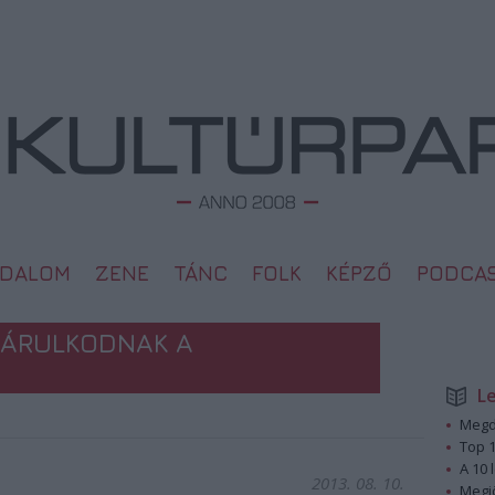
ODALOM
ZENE
TÁNC
FOLK
KÉPZŐ
PODCA
 ÁRULKODNAK A
L
Megd
Top 1
A 10 
2013. 08. 10.
Megj