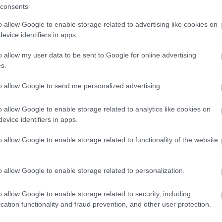
consents
álatban az elfogyasztott kokain és alkohol
akosság gyakran rágcsál kokaleveleket az
o allow Google to enable storage related to advertising like cookies on
selik a magasság okozta megterheléseket.
evice identifiers in apps.
elfedeztek egy kokalevelet a szájában. A drog
– a nagyobb leánynál 21 hónapig, a fiatalabbaknál
o allow my user data to be sent to Google for online advertising
s.
egállapítani.
to allow Google to send me personalized advertising.
al fogyasztott kokaint, addig Doncella csak utolsó
iséget belőle, de a legtöbbet halála előtt hat
o allow Google to enable storage related to analytics like cookies on
t élete utolsó heteiben volt jelentős, talán így
evice identifiers in apps.
ására. Nyugodt testtartásban, békésen, vállára
a fején, különböző tárgyakkal az ölében. Az utoljára
o allow Google to enable storage related to functionality of the website
 szervezetéből.
agyobb stresszt, amikor meghalt. Nem lehet tudni,
o allow Google to enable storage related to personalization.
színűleg megadta magát a fagyos időnek, s kicsivel a
n temették el. Vele ellentétben a „Llullaillaco-fiú"
o allow Google to enable storage related to security, including
arra utalhat, hogy őt megfojtották, ami megszokott
cation functionality and fraud prevention, and other user protection.
ny" nem kapott annyi törődést, mint Doncella, de