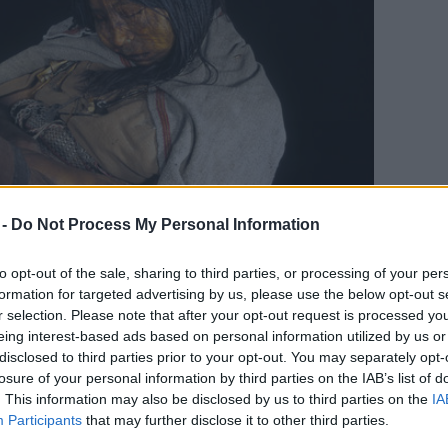
 -
Do Not Process My Personal Information
to opt-out of the sale, sharing to third parties, or processing of your per
formation for targeted advertising by us, please use the below opt-out s
r selection. Please note that after your opt-out request is processed y
eing interest-based ads based on personal information utilized by us or
disclosed to third parties prior to your opt-out. You may separately opt-
otó: explorerworld.hu
losure of your personal information by third parties on the IAB’s list of
. This information may also be disclosed by us to third parties on the
IA
ilyen célnak szentelték a szertartást, egyesek a
Participants
that may further disclose it to other third parties.
 llullaillacói gyermekekre valószínűleg kiemelkedő