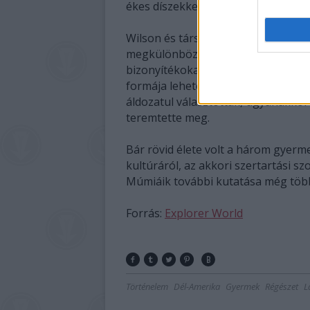
ékes díszekkel sem volt felruházva.
Wilson és társai azt feltételezik, 
megkülönböztetett figyelemmel nevel
bizonyítékokat találtak, hogy az in
formája lehetett. A családok számá
áldozatul választották, ugyanakkor
teremtette meg.
Bár rövid élete volt a három gyerm
kultúráról, az akkori szertartási 
Múmiáik további kutatása még több r
Forrás:
Explorer World
Történelem
Dél-Amerika
Gyermek
Régészet
L