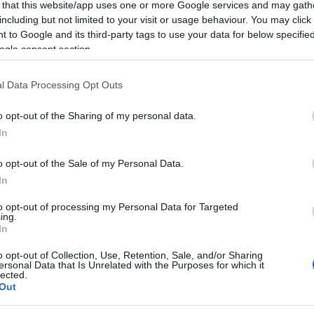
ártatlanságuk miatt esett a választás. A kutatók
 that this website/app uses one or more Google services and may gath
including but not limited to your visit or usage behaviour. You may click 
ellát – ahogy a helybeliek utólag elnevezték –
 to Google and its third-party tags to use your data for below specifi
feláldozása során, mint két fiatalabb, 4-5 éves
ogle consent section.
ltehetőleg villámsújtott – „Villámleányt".
yakran élnek a hajszálak elemzésével. Egy hajszál
l Data Processing Opt Outs
etni, milyen anyagok keringtek a vérben, amikor
o opt-out of the Sharing of my personal data.
aj általában azonos ütemben növekszik, idővonalként
In
thatjuk, mikor mit fogyasztott egy adott személy.
obb intervallumot tud befogni.
o opt-out of the Sale of my Personal Data.
In
em régésze és munkacsoportja a múmiák haja
ozhatott étrendjük életük utolsó éveiben. Arra a
to opt-out of processing my Personal Data for Targeted
yermekek paraszti sorból származtak, mivel
ing.
In
yasztottak (különösen burgonyát). Ám haláluk
mint például a szárított lámahús. A kutatók
o opt-out of Collection, Use, Retention, Sale, and/or Sharing
hették őket, hogy méltón vehessenek részt az
ersonal Data that Is Unrelated with the Purposes for which it
lected.
tüntetettnek bizonyult, ő még értékesebb
Out
a.