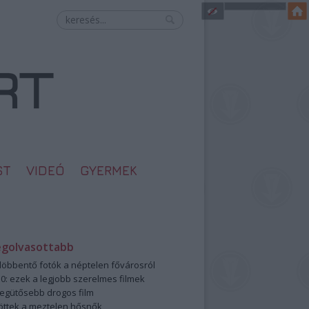
ST
VIDEÓ
GYERMEK
egolvasottabb
öbbentő fotók a néptelen fővárosról
0: ezek a legjobb szerelmes filmek
legütősebb drogos film
öttek a meztelen hősnők