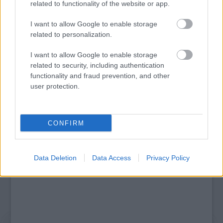
related to functionality of the website or app.
I want to allow Google to enable storage
related to personalization.
SZÁGULDÁS, SÁRKÁNYOK, ROSSZFIÚK – A NYÁR
I want to allow Google to enable storage
10 LEGKEDVELTEBB MOZIJA MAGYARORSZÁGON
related to security, including authentication
functionality and fraud prevention, and other
user protection.
A bejegyzés trackback címe:
https://kulturpart.hu/api/trackback/id/7923008
Kommentek:
CONFIRM
A hozzászólások a
vonatkozó jogszabályok
értelmében felhasználói tartalomnak
minősülnek, értük a
szolgáltatás technikai
üzemeltetője semmilyen felelősséget
nem vállal, azokat nem ellenőrzi. Kifogás esetén forduljon a blog szerkesztőjéhez.
Data Deletion
Data Access
Privacy Policy
Részletek a
Felhasználási feltételekben
és az
adatvédelmi tájékoztatóban
.