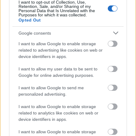
I want to opt-out of Collection, Use,
Retention, Sale, and/or Sharing of my
Personal Data that Is Unrelated with the
Purposes for which it was collected.
Opted Out
Google consents
SZEMBE MERSZ NÉZNI AZZAL, AKIVÉ
I want to allow Google to enable storage
VÁLHATTÁL VOLNA?
related to advertising like cookies on web or
device identifiers in apps.
I want to allow my user data to be sent to
Google for online advertising purposes.
I want to allow Google to send me
personalized advertising.
TERMÉSZETFELETTI ERŐK ÉS ELFELEDETT
TITKOK: ITT A SHELBY OAKS – A GONOSZ
I want to allow Google to enable storage
NYOMÁBAN MAGYAR ELŐZETESE
related to analytics like cookies on web or
device identifiers in apps.
I want to allow Google to enable storage