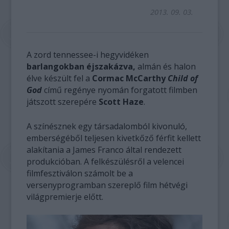
2013. 09. 03.
A zord tennessee-i hegyvidéken
barlangokban éjszakázva,
almán és halon
élve készült fel a
Cormac McCarthy
Child of
God
című regénye nyomán forgatott filmben
játszott szerepére
Scott Haze
.
A színésznek egy társadalomból kivonuló,
emberségéből teljesen kivetkőző férfit kellett
alakítania a James Franco által rendezett
produkcióban. A felkészülésről a velencei
filmfesztiválon számolt be a
versenyprogramban szereplő film hétvégi
világpremierje előtt.