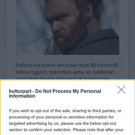
Ballard szerepére készülve Haze 88 kilóról 68
kilóra fogyott, miközben alma- és haldiétán
tengődött három hónapon át Tennessee
hegyei között. Elhagyatott vidéken álló házát
kulturpart -
Do Not Process My Personal
alkalmanként barlangokra cserélte, ahol
Information
néha hálózsák nélkül aludt, míg a decemberi
hideg be nem köszöntött.
If you wish to opt-out of the sale, sharing to third parties, or
processing of your personal or sensitive information for
"Sokszor barlangokban aludtam denevérek
targeted advertising by us, please use the below opt-out
között. Őrület volt. Hagytam, hogy menjen
section to confirm your selection. Please note that after your
minden a maga útján, együtt lógtam a