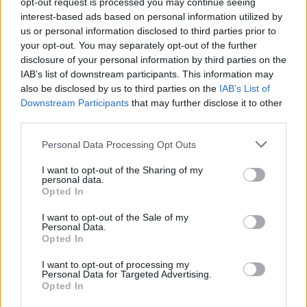
opt-out request is processed you may continue seeing
hegyiekkel, de annyira elzártam magam a
interest-based ads based on personal information utilized by
világtól, amennyire csak lehetett" - idézte fel
us or personal information disclosed to third parties prior to
a színész. Korábbi életéből csupán egy iPodot
your opt-out. You may separately opt-out of the further
vitt magával, amire Eminem-számokat töltött
disclosure of your personal information by third parties on the
IAB’s list of downstream participants. This information may
fel.
also be disclosed by us to third parties on the
IAB’s List of
Downstream Participants
that may further disclose it to other
Franco elmondta, hogy Haze a forgatáson
third parties.
már szerepét teljesen átélve, lefogyva,
szakállasan, zilált külsővel jelent meg, és a
Please note that this website/app uses one or more Google
Personal Data Processing Opt Outs
munkák során egy percre sem esett ki
services and may gather and store information including but
Ballard szerepéből.
not limited to your visit or usage behaviour. You may click to
I want to opt-out of the Sharing of my
personal data.
grant or deny consent to Google and its third-party tags to
Opted In
use your data for below specified purposes in below Google
Forrás:
Hirado.hu
consent section.
I want to opt-out of the Sale of my
Personal Data.
Opted In
I want to opt-out of processing my
Personal Data for Targeted Advertising.
Film
Adaptáció
Filmpremier
Opted In