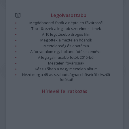
Legolvasottabb
Megdöbbentő fotók a néptelen fővárosról
Top 10: ezek a legjobb szerelmes filmek
A 10 legütősebb drogos film
Megjöttek a meztelen hősnők
Meztelenség és anatómia
A forradalom egy holland fotós szemével
A legizgalmasabb fotók 2015-ből
Meztelen fővárosiak
Készülőben a nagy meztelen album
Nézd meg a 48-as szabadságharc hőseiről készült
fotókat!
Hírlevél feliratkozás