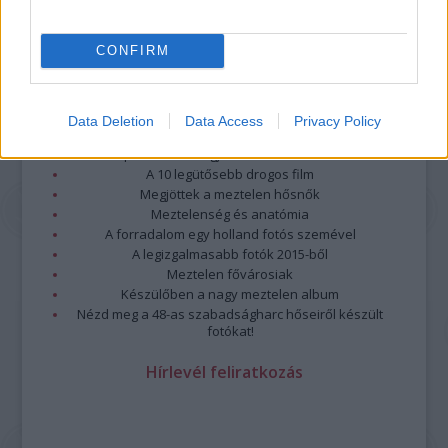
CONFIRM
Legolvasottabb
Data Deletion
Data Access
Privacy Policy
Megdöbbentő fotók a néptelen fővárosról
Top 10: ezek a legjobb szerelmes filmek
A 10 legütősebb drogos film
Megjöttek a meztelen hősnők
Meztelenség és anatómia
A forradalom egy holland fotós szemével
A legizgalmasabb fotók 2015-ből
Meztelen fővárosiak
Készülőben a nagy meztelen album
Nézd meg a 48-as szabadságharc hőseiről készült
fotókat!
Hírlevél feliratkozás