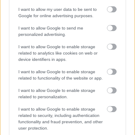
I want to allow my user data to be sent to
Google for online advertising purposes.
I want to allow Google to send me
personalized advertising.
I want to allow Google to enable storage
AZ EMBERSÉG ÜNNEPE
related to analytics like cookies on web or
device identifiers in apps.
I want to allow Google to enable storage
A bejegyzés trackback címe:
related to functionality of the website or app.
https://kulturpart.hu/api/trackback/id/7926842
Kommentek:
I want to allow Google to enable storage
A hozzászólások a
vonatkozó jogszabályok
értelmében felhasználói tartalomnak
related to personalization.
minősülnek, értük a
szolgáltatás technikai
üzemeltetője semmilyen felelősséget
nem vállal, azokat nem ellenőrzi. Kifogás esetén forduljon a blog szerkesztőjéhez.
I want to allow Google to enable storage
Részletek a
Felhasználási feltételekben
és az
adatvédelmi tájékoztatóban
.
related to security, including authentication
functionality and fraud prevention, and other
user protection.