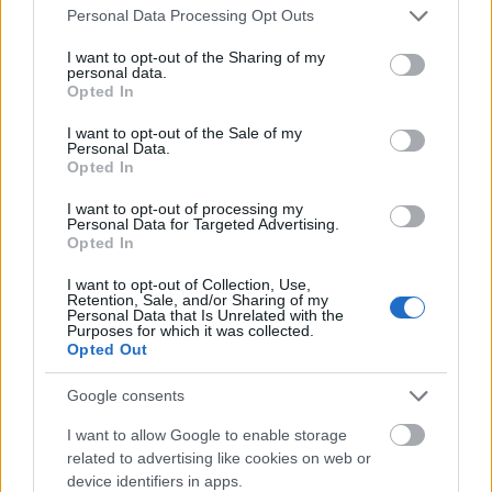
Please note that this website/app uses one or more Google
Personal Data Processing Opt Outs
services and may gather and store information including but
not limited to your visit or usage behaviour. You may click to
I want to opt-out of the Sharing of my
personal data.
grant or deny consent to Google and its third-party tags to
Opted In
Zene
Erdély
Külföld
Jótékonyság
Koncertpiac
use your data for below specified purposes in below Google
consent section.
I want to opt-out of the Sale of my
Personal Data.
Opted In
I want to opt-out of processing my
Personal Data for Targeted Advertising.
Opted In
I want to opt-out of Collection, Use,
ŐSHONOSOK A HAZÁBAN
Retention, Sale, and/or Sharing of my
Personal Data that Is Unrelated with the
Purposes for which it was collected.
Opted Out
Google consents
I want to allow Google to enable storage
related to advertising like cookies on web or
device identifiers in apps.
ELSTARTOLT A MŰVÉSZETEK VÖLGYE