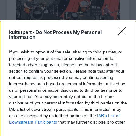
kulturpart -
Do Not Process My Personal
Information
A helyi idő szerint szombat este, tízezrek
If you wish to opt-out of the sale, sharing to third parties, or
részvételével megrendezett eseményre az
processing of your personal or sensitive information for
interneten keresztül lehetett ingyenes
targeted advertising by us, please use the below opt-out
jegyhez jutni. Akik a megadott oldalra
section to confirm your selection. Please note that after your
látogattak, információkat kaptak a
opt-out request is processed you may continue seeing
szegénységről.
interest-based ads based on personal information utilized by
us or personal information disclosed to third parties prior to
Szövegeket kellett elolvasniuk, videókat
your opt-out. You may separately opt-out of the further
megnézniük és a Twitteren megosztaniuk,
disclosure of your personal information by third parties on the
mindezekért pontokat kaptak. Azok kaptak
IAB’s list of downstream participants. This information may
ingyenjegyet, akik a legtöbb pontot érték el.
also be disclosed by us to third parties on the
IAB’s List of
Downstream Participants
that may further disclose it to other
third parties.
Forrás:
boon.hu