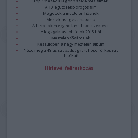
Top 10: ezek a legjobb szerelmes filmek
A 10 legütősebb drogos film
Megjöttek a meztelen hősnők
Meztelenség és anatómia
A forradalom egy holland fotós szemével
A legizgalmasabb fotók 2015-ből
Meztelen fővárosiak
Készülőben a nagy meztelen album
Nézd meg a 48-as szabadságharc hőseiről készült
fotókat!
Hírlevél feliratkozás