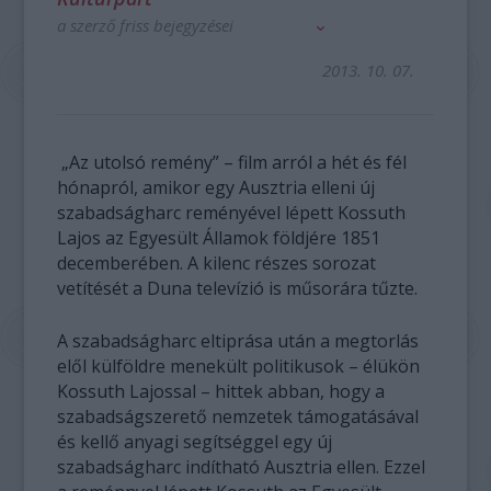
a szerző friss bejegyzései
2013. 10. 07.
„Az utolsó remény” – film arról a hét és fél
hónapról, amikor egy Ausztria elleni új
szabadságharc reményével lépett Kossuth
Lajos az Egyesült Államok földjére 1851
decemberében. A kilenc részes sorozat
vetítését a Duna televízió is műsorára tűzte.
A szabadságharc eltiprása után a megtorlás
elől külföldre menekült politikusok – élükön
Kossuth Lajossal – hittek abban, hogy a
szabadságszerető nemzetek támogatásával
és kellő anyagi segítséggel egy új
szabadságharc indítható Ausztria ellen. Ezzel