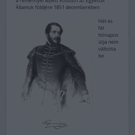
a reménnyel lépett Kossuth az Egyesült
Államok földjére 1851 decemberében.
Hét és
fél
hónapos
útja nem
váltotta
be