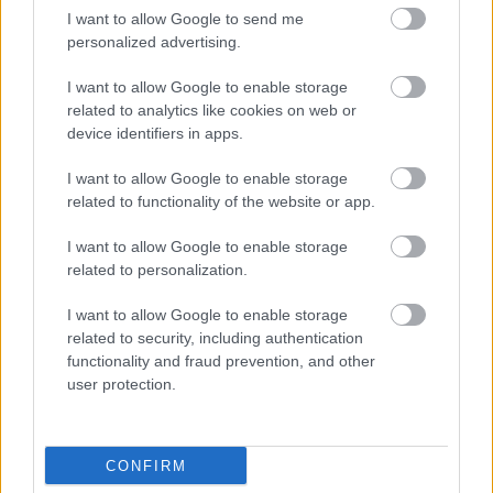
tartotta, amelyben megfogalmazta a saját
I want to allow Google to send me
maga által gondolt demokráciafogalmat –
personalized advertising.
mesélte Vojtkó Ferenc, aki mások mellett
Széles Tamás alkotótársával együtt hat és fél
I want to allow Google to enable storage
related to analytics like cookies on web or
hét alatt 30 ezer kilométert tett meg az
device identifiers in apps.
Egyesült Államokban Kossuth Lajos
nyomában.
I want to allow Google to enable storage
related to functionality of the website or app.
Forrás:
boon.hu
I want to allow Google to enable storage
related to personalization.
I want to allow Google to enable storage
related to security, including authentication
Film
Történelem
Erdély
functionality and fraud prevention, and other
user protection.
CONFIRM