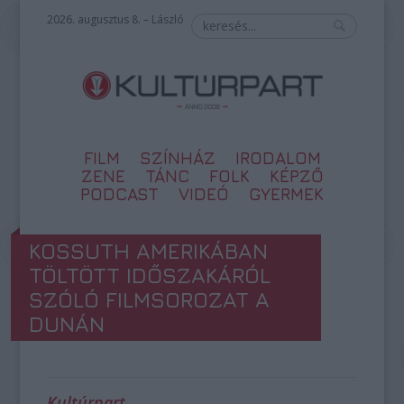
2026. augusztus 8. – László
FILM
SZÍNHÁZ
IRODALOM
ZENE
TÁNC
FOLK
KÉPZŐ
PODCAST
VIDEÓ
GYERMEK
KOSSUTH AMERIKÁBAN
TÖLTÖTT IDŐSZAKÁRÓL
SZÓLÓ FILMSOROZAT A
DUNÁN
Kultúrpart