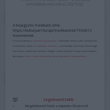
NYOMÁBAN MAGYAR ELŐZETESE
A bejegyzés trackback címe:
https://kulturpart.hu/api/trackback/id/7926872
Kommentek:
A hozzászólások a
vonatkozó jogszabályok
értelmében felhasználói tartalomnak
minősülnek, értük a
szolgáltatás technikai
üzemeltetője semmilyen felelősséget
nem vállal, azokat nem ellenőrzi. Kifogás esetén forduljon a blog szerkesztőjéhez.
Részletek a
Felhasználási feltételekben
és az
adatvédelmi tájékoztatóban
.
Legolvasottabb
Megdöbbentő fotók a néptelen fővárosról