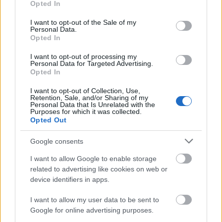
Opted In
use your data for below specified purposes in below Google
Az utolsó három rész arról szól majd, hogy mi
consent section.
maradt Kossuth Lajos után Amerikában. A
I want to opt-out of the Sale of my
Personal Data.
forgatócsoport ellátogatott mind a hét
Opted In
településre, amelyet ma is Kossuth néven
ismernek az Egyesült Államokban, továbbá a
I want to opt-out of processing my
Personal Data for Targeted Advertising.
Kossuth utcáknál és emlékhelyeknél is
Opted In
forgott a kamera – tette hozzá.
I want to opt-out of Collection, Use,
Retention, Sale, and/or Sharing of my
A film bővelkedik az érdekességekben, az
Personal Data that Is Unrelated with the
Purposes for which it was collected.
egyik ilyen Kossuth Kolumbuszban
Opted Out
elhangzott beszédének története. A magyar
államférfi kifejtette a demokráciáról vallott
Google consents
gondolatait, a tartalomra pedig felfigyelt az
akkor ügyvédként dolgozó Abraham Lincoln
I want to allow Google to enable storage
related to advertising like cookies on web or
is.
device identifiers in apps.
A későbbi elnök a gettysburgi temető
I want to allow my user data to be sent to
avatásánál állítólag felhasználta Kossuth
Google for online advertising purposes.
mondandóját, és a legnevezetesebb beszédét