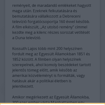
reményeit, de maradandó emlékeket hagyott
maga után. Ezeknek felkutatására és
bemutatására vállalkozott a Debreceni
televízió forgatócsoportja 160 évvel később.
A film elkészült, „Az utolsó remény” címmel
kezdte meg a kilenc részes sorozat vetítését
a Duna televízió.
Kossuth Lajos több mint 200 helyszínen
fordult meg az Egyesült Államokban 1851 és
1852 között. A filmben olyan helyszínek
szerepelnek, ahol komoly beszédeket tartott
jelentős tömeg előtt, amik később az
amerikai közvéleményt is formálták, vagy
hatásuk akár a politikai életben is
jelentkezett.
Amikor megérkezett az Egyesült Államokba,
300 ezer ember várta Manhattanben egy