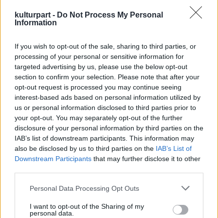
hatalmas transzparenssel, amelyen a
kulturpart -
Do Not Process My Personal
„Mózes, Krisztus, Washington, Kossuth – a
Information
mi fölszabadítóink” felirat szerepelt – fejtette
ki Vojtkó Ferenc, a film egyik alkotója.
If you wish to opt-out of the sale, sharing to third parties, or
processing of your personal or sensitive information for
A mozi első hat része történeti szempontból
targeted advertising by us, please use the below opt-out
igyekszik összefoglalni Kossuth kinti útját.
section to confirm your selection. Please note that after your
Helyi történészek elemzik a magyar államférfi
opt-out request is processed you may continue seeing
hatását, és kiderül az is, hogy mi lehetett az
interest-based ads based on personal information utilized by
oka annak, hogy a kezdeti sikereket
us or personal information disclosed to third parties prior to
követően, mire a déli államokba ért, már
your opt-out. You may separately opt-out of the further
szinte senki sem fogadta őt – magyarázta az
disclosure of your personal information by third parties on the
IAB’s list of downstream participants. This information may
alkotó.
also be disclosed by us to third parties on the
IAB’s List of
Downstream Participants
that may further disclose it to other
Az is bemutatásra kerül majd – folytatta,
third parties.
hogy Kossuth milyen politikai viharokat
kavart az Egyesült Államokban, továbbá hogy
Please note that this website/app uses one or more Google
Personal Data Processing Opt Outs
miként próbálták ráerőltetni az északi és a
services and may gather and store information including but
déli államokban elterjedt politikai nézeteket.
not limited to your visit or usage behaviour. You may click to
I want to opt-out of the Sharing of my
personal data.
grant or deny consent to Google and its third-party tags to