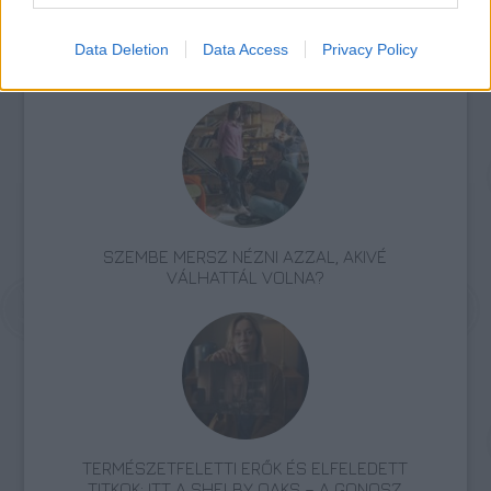
Data Deletion
Data Access
Privacy Policy
LÉTEZIK GYÓGYÍTÓ MÚZEUM?!
SZEMBE MERSZ NÉZNI AZZAL, AKIVÉ
VÁLHATTÁL VOLNA?
TERMÉSZETFELETTI ERŐK ÉS ELFELEDETT
TITKOK: ITT A SHELBY OAKS – A GONOSZ