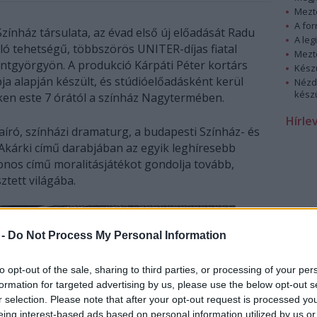
Mezt
A fo
ínház társulata, az évad első új előadását Radu
A leg
sló tehetségű, többszörös UNITER-díjas fiatal
Mezt
zentgyörgyön. A produkció Kárpáti Péter kortárs
Kész
a alapján készült, és stúdióelőadásként kerül
Nézd
készü
en este 7 órától a színház Nagytermében.
Hírle
író, színházi dramaturg, a budapesti Színház- és
Akárki című darabjában az egyik leghíresebb
zonos című moralitásjátékot gondolja tovább,
ztett világába.
 -
Do Not Process My Personal Information
to opt-out of the sale, sharing to third parties, or processing of your per
formation for targeted advertising by us, please use the below opt-out s
r selection. Please note that after your opt-out request is processed y
eing interest-based ads based on personal information utilized by us or