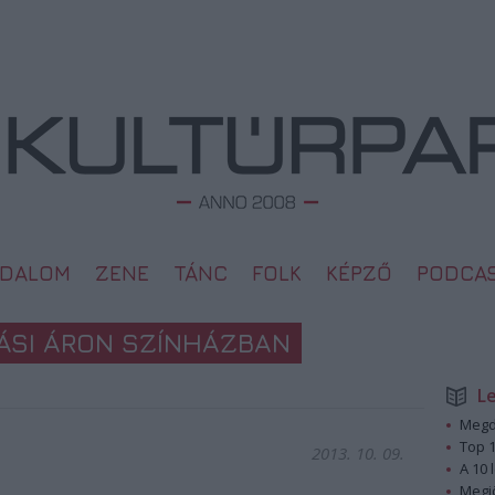
ODALOM
ZENE
TÁNC
FOLK
KÉPZŐ
PODCA
ÁSI ÁRON SZÍNHÁZBAN
L
Megd
Top 1
2013. 10. 09.
A 10 
Megj