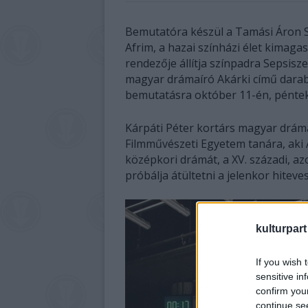
Bemutatóra készül a Tamási Áron Sz
Afrim, a hazai színházi élet kimaga
rendezője állítja színpadra Sepsis
magyar drámaíró Akárki című darabj
bemutatásra október 11-én, péntek
Kárpáti Péter kortárs magyar dráma
Filmművészeti Egyetem tanára, aki 
középkori drámát, a XV. századi, a
próbálja átültetni a jelenkor hiteves
kulturpart
If you wish 
sensitive in
confirm you
continue se