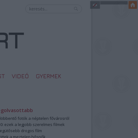
ST
VIDEÓ
GYERMEK
egolvasottabb
öbbentő fotók a néptelen fővárosról
0: ezek a legjobb szerelmes filmek
legütősebb drogos film
öttek a meztelen hősnők