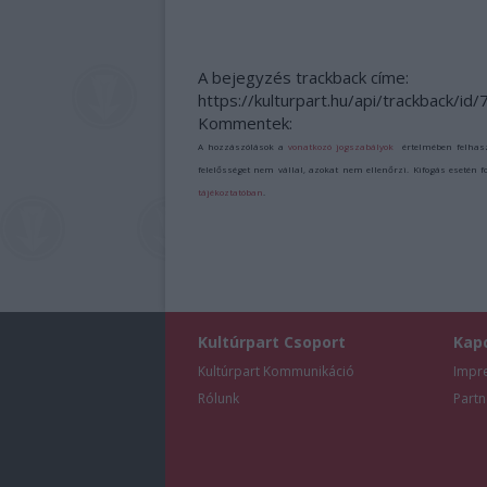
A bejegyzés trackback címe:
https://kulturpart.hu/api/trackback/id
Kommentek:
A hozzászólások a
vonatkozó jogszabályok
értelmében felhas
felelősséget nem vállal, azokat nem ellenőrzi. Kifogás esetén 
tájékoztatóban
.
Kultúrpart Csoport
Kap
Kultúrpart Kommunikáció
Impr
Rólunk
Partn