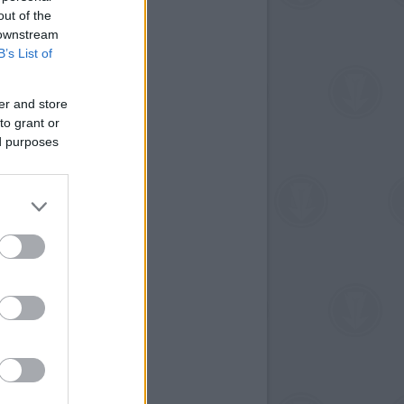
out of the
 downstream
B’s List of
er and store
to grant or
ed purposes