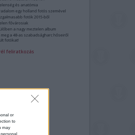
elenség és anatómia
rradalom egy holland fotós szemével
izgalmasabb fotók 2015-ből
elen fővárosiak
ülőben a nagy meztelen album
 meg a 48-as szabadságharc hőseiről
lt fotókat!
vél feliratkozás
sonal or
ection to
ou may
 personal