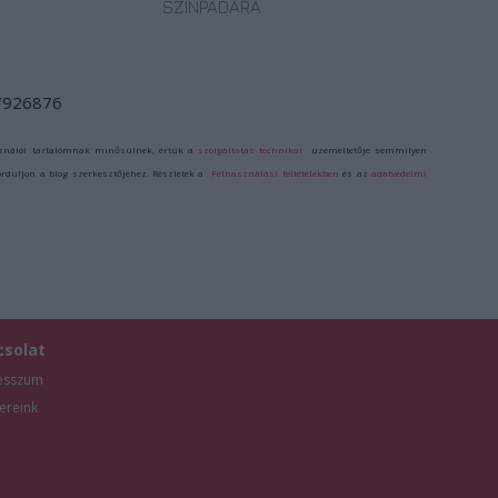
SZÍNPADÁRA
/7926876
ználói tartalomnak minősülnek, értük a
szolgáltatás technikai
üzemeltetője semmilyen
forduljon a blog szerkesztőjéhez. Részletek a
Felhasználási feltételekben
és az
adatvédelmi
csolat
esszum
ereink