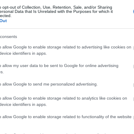
o opt-out of Collection, Use, Retention, Sale, and/or Sharing
ersonal Data that Is Unrelated with the Purposes for which it
lected.
Out
consents
o allow Google to enable storage related to advertising like cookies on
evice identifiers in apps.
o allow my user data to be sent to Google for online advertising
s.
to allow Google to send me personalized advertising.
o allow Google to enable storage related to analytics like cookies on
evice identifiers in apps.
o allow Google to enable storage related to functionality of the website
e úgy, hogy a valóságból többször átcsúszik a
a is van. Persze az is fontos ilyen szempontból,