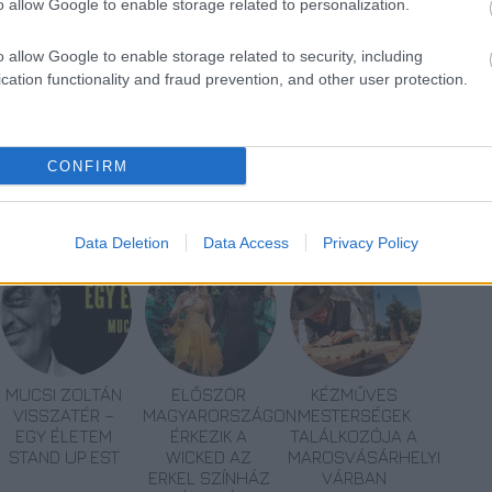
o allow Google to enable storage related to personalization.
ttam már néhány előadást ettől a társulattól,
ndoltam volna, hogy ennyire könnyű dolgom lesz
o allow Google to enable storage related to security, including
cation functionality and fraud prevention, and other user protection.
CONFIRM
Data Deletion
Data Access
Privacy Policy
MUCSI ZOLTÁN
ELŐSZÖR
KÉZMŰVES
VISSZATÉR –
MAGYARORSZÁGON:
MESTERSÉGEK
EGY ÉLETEM
ÉRKEZIK A
TALÁLKOZÓJA A
STAND UP EST
WICKED AZ
MAROSVÁSÁRHELYI
ERKEL SZÍNHÁZ
VÁRBAN