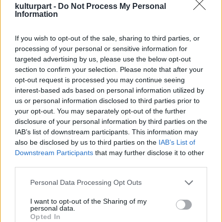
kulturpart -
Do Not Process My Personal
Information
If you wish to opt-out of the sale, sharing to third parties, or
processing of your personal or sensitive information for
targeted advertising by us, please use the below opt-out
section to confirm your selection. Please note that after your
Nahapet Kucsak műve szerelmi versciklus, de
opt-out request is processed you may continue seeing
az utolsó hajrenek már inkább filozofikusak,
interest-based ads based on personal information utilized by
a halállal is foglalkozó versek. A legtöbb
us or personal information disclosed to third parties prior to
hajren viszont ízig-vérig a szerelemről szól, a
your opt-out. You may separately opt-out of the further
férfi-nő kapcsolatot taglalja ezer oldalról -
disclosure of your personal information by third parties on the
tette hozzá Szil-Vay Ingrid. Nahapet Kucsak a
IAB’s list of downstream participants. This information may
13-14. században élt örmény költő volt, az
also be disclosed by us to third parties on the
IAB’s List of
első misztikus trubadúrok egyike.
Downstream Participants
that may further disclose it to other
Legismertebb alkotásai a hajrenek. Kucsak
third parties.
vélhetően a Van városához közeli
Please note that this website/app uses one or more Google
Personal Data Processing Opt Outs
Karakonisban született, egész életét a Van-tó
services and may gather and store information including but
környékén élte le. Életéről az unokája által
not limited to your visit or usage behaviour. You may click to
I want to opt-out of the Sharing of my
készített íráson kívül nem maradt fenn más
personal data.
grant or deny consent to Google and its third-party tags to
Opted In
forrás. E szerint Kucsak az örmény nép
use your data for below specified purposes in below Google