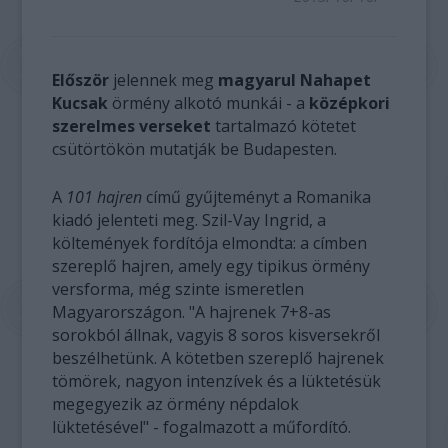
Először
jelennek meg
magyarul Nahapet
Kucsak
örmény alkotó munkái - a
középkori
szerelmes verseket
tartalmazó kötetet
csütörtökön mutatják be Budapesten.
A
101 hajren
című gyűjteményt a Romanika
kiadó jelenteti meg. Szil-Vay Ingrid, a
költemények fordítója elmondta: a címben
szereplő hajren, amely egy tipikus örmény
versforma, még szinte ismeretlen
Magyarországon. "A hajrenek 7+8-as
sorokból állnak, vagyis 8 soros kisversekről
beszélhetünk. A kötetben szereplő hajrenek
tömörek, nagyon intenzívek és a lüktetésük
megegyezik az örmény népdalok
lüktetésével" - fogalmazott a műfordító.