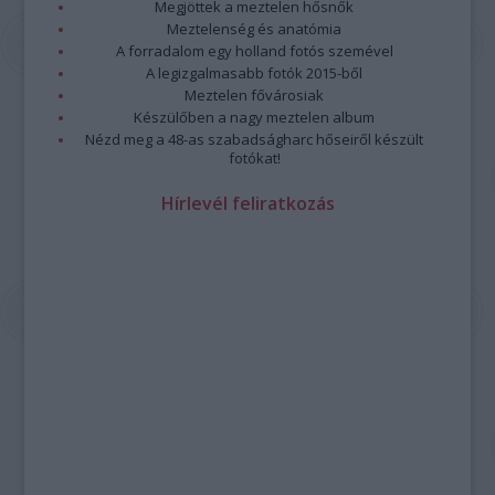
Megjöttek a meztelen hősnők
Meztelenség és anatómia
A forradalom egy holland fotós szemével
A legizgalmasabb fotók 2015-ből
Meztelen fővárosiak
Készülőben a nagy meztelen album
Nézd meg a 48-as szabadságharc hőseiről készült
fotókat!
Hírlevél feliratkozás