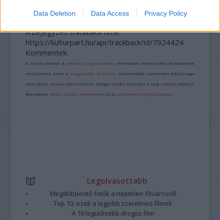
Data Deletion
Data Access
Privacy Policy
A bejegyzés trackback címe:
https://kulturpart.hu/api/trackback/id/7924424
Kommentek:
A hozzászólások a
vonatkozó jogszabályok
értelmében felhasználói tartalomnak
minősülnek, értük a
szolgáltatás technikai
üzemeltetője semmilyen felelősséget
nem vállal, azokat nem ellenőrzi. Kifogás esetén forduljon a blog szerkesztőjéhez.
Részletek a
Felhasználási feltételekben
és az
adatvédelmi tájékoztatóban
.
Legolvasottabb
Megdöbbentő fotók a néptelen fővárosról
Top 10: ezek a legjobb szerelmes filmek
A 10 legütősebb drogos film