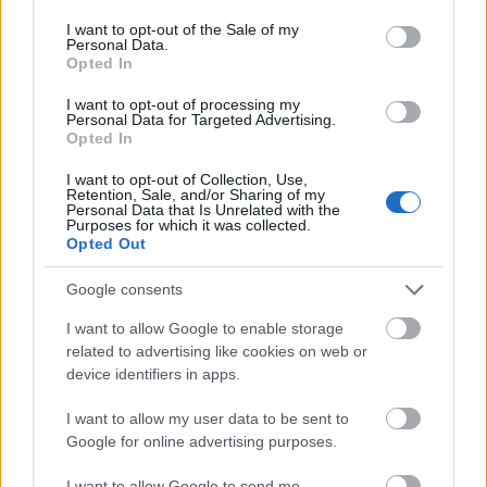
mesterdalnoka és költője volt, halálát
consent section.
I want to opt-out of the Sale of my
követően sírja zarándokhely lett.
Personal Data.
Opted In
A csütörtöki könyvbemutatón közreműködik
I want to opt-out of processing my
Kuncz László operaénekes-előadóművész,
Personal Data for Targeted Advertising.
Opted In
valamint Puskás Eszter és a Hangist örmény
népzenei együttese.
I want to opt-out of Collection, Use,
Retention, Sale, and/or Sharing of my
Personal Data that Is Unrelated with the
Forrás:
MTI
Purposes for which it was collected.
Opted Out
Google consents
I want to allow Google to enable storage
Irodalom
Szerelem
Költészet
related to advertising like cookies on web or
device identifiers in apps.
I want to allow my user data to be sent to
Google for online advertising purposes.
I want to allow Google to send me