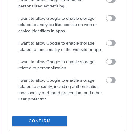
personalized advertising.
AZ EMBERSÉG ÜNNEPE
I want to allow Google to enable storage
related to analytics like cookies on web or
device identifiers in apps.
I want to allow Google to enable storage
related to functionality of the website or app.
I want to allow Google to enable storage
VECSEI H. MIKLÓS A ZSÁMBÉKI NYÁRI
related to personalization.
SZÍNHÁZRÓL
I want to allow Google to enable storage
related to security, including authentication
functionality and fraud prevention, and other
user protection.
CONFIRM
ERDŐ VAN IDEBENN: TÓTH MARCSI AZ ÚJ
MARGÓ-DÍJAS