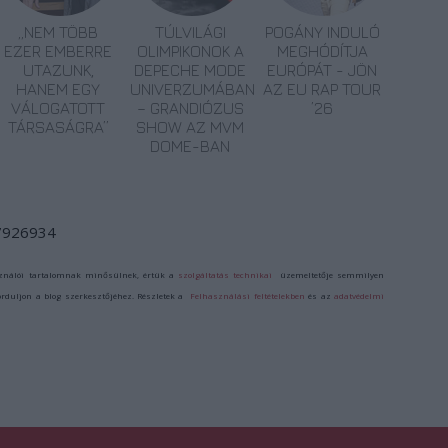
„NEM TÖBB
TÚLVILÁGI
POGÁNY INDULÓ
EZER EMBERRE
OLIMPIKONOK A
MEGHÓDÍTJA
UTAZUNK,
DEPECHE MODE
EURÓPÁT - JÖN
HANEM EGY
UNIVERZUMÁBAN
AZ EU RAP TOUR
VÁLOGATOTT
– GRANDIÓZUS
’26
TÁRSASÁGRA”
SHOW AZ MVM
DOME-BAN
/7926934
ználói tartalomnak minősülnek, értük a
szolgáltatás technikai
üzemeltetője semmilyen
forduljon a blog szerkesztőjéhez. Részletek a
Felhasználási feltételekben
és az
adatvédelmi