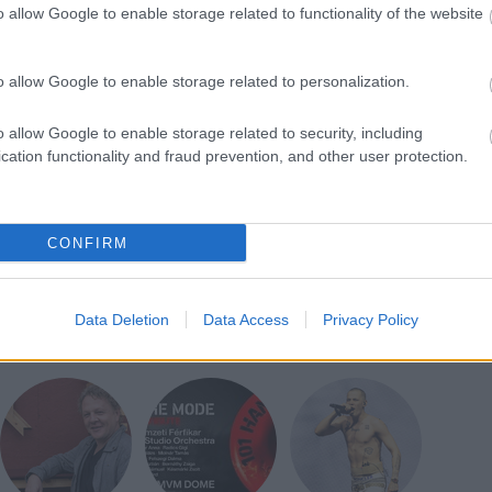
o allow Google to enable storage related to functionality of the website
ospice Alapítvány javára
o allow Google to enable storage related to personalization.
rt, Ökrös Károly, Farkas Mihály, Farkas Richárd,
o allow Google to enable storage related to security, including
cation functionality and fraud prevention, and other user protection.
(Budapest 1124, Csörsz u. 18.)
onlapon
valamint a MOM jegypénztárában.
CONFIRM
Data Deletion
Data Access
Privacy Policy
lturális Központ
Jótékonyság