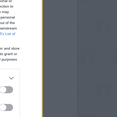
sonal or
ection to
ou may
 personal
out of the
 downstream
B’s List of
er and store
to grant or
ed purposes