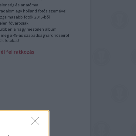
elenség és anatómia
rradalom egy holland fotós szemével
izgalmasabb fotók 2015-ből
elen fővárosiak
ülőben a nagy meztelen album
 meg a 48-as szabadságharc hőseiről
lt fotókat!
vél feliratkozás