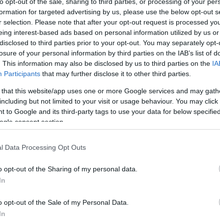
to opt-out of the sale, sharing to third parties, or processing of your per
formation for targeted advertising by us, please use the below opt-out s
r selection. Please note that after your opt-out request is processed y
eing interest-based ads based on personal information utilized by us or
disclosed to third parties prior to your opt-out. You may separately opt-
losure of your personal information by third parties on the IAB’s list of
mi Dóri a Budapest Bárral
. This information may also be disclosed by us to third parties on the
IA
Participants
that may further disclose it to other third parties.
etetbe az is beletartozik, hogy a méltóságát élete
 that this website/app uses one or more Google services and may gath
és ne maradjon magára. Amikor elmegyünk, úgyis
including but not limited to your visit or usage behaviour. You may click 
kívánom, hogy a szeretteim és szeretet vegyen
 to Google and its third-party tags to use your data for below specifi
ondta Behumi Dóri, a Budapest Bár énekesnője.
ogle consent section.
l vagyok körülvéve, akik tudják, hogy jó célt
l Data Processing Opt Outs
get nyújtani öröm, és aki megteheti, annak számára
társai az emberi élet talán legnehezebb állomását
o opt-out of the Sharing of my personal data.
nkkel, koncertjeinkkel mi is mások életét
In
vidámabbá tenni – szerencsére nekünk könnyebb a
rt a Budapest Bár vezetője.
o opt-out of the Sale of my Personal Data.
In