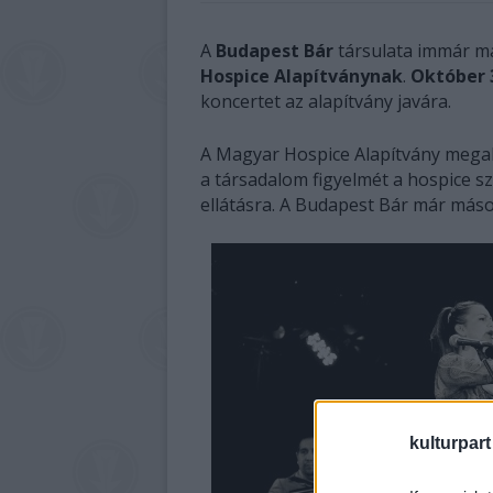
A
Budapest Bár
társulata immár má
Hospice Alapítványnak
.
Október 
koncertet az alapítvány javára.
A Magyar Hospice Alapítvány megal
a társadalom figyelmét a hospice s
ellátásra. A Budapest Bár már más
kulturpart