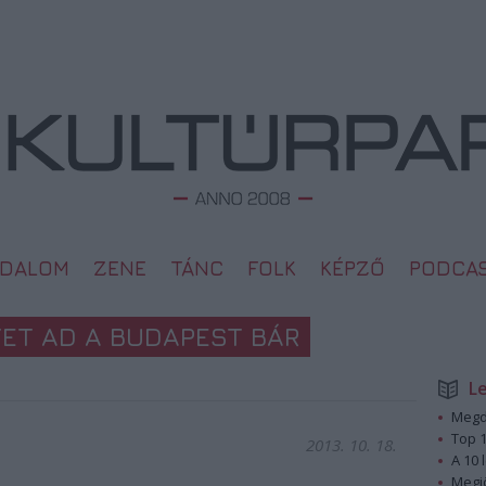
ODALOM
ZENE
TÁNC
FOLK
KÉPZŐ
PODCA
ET AD A BUDAPEST BÁR
L
Megd
Top 1
2013. 10. 18.
A 10 
Megj