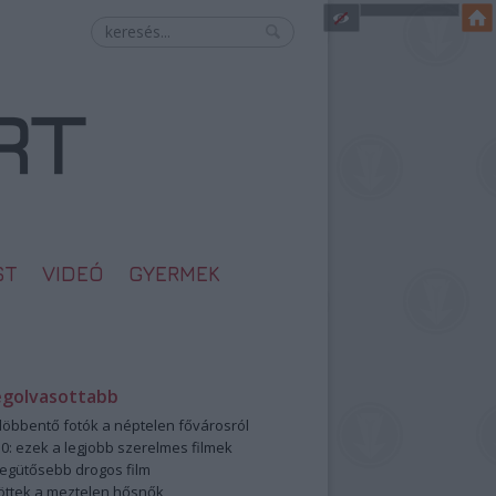
ST
VIDEÓ
GYERMEK
egolvasottabb
öbbentő fotók a néptelen fővárosról
0: ezek a legjobb szerelmes filmek
legütősebb drogos film
öttek a meztelen hősnők