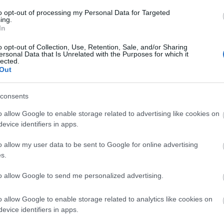
ta végzi a gyógyíthatatlan daganatos betegek
illapítását, és családjuk lelki támogatását. A
to opt-out of processing my Personal Data for Targeted
ing.
onukban, valamint szükség esetén a budapesti
In
o opt-out of Collection, Use, Retention, Sale, and/or Sharing
ersonal Data that Is Unrelated with the Purposes for which it
dafordulás értelemmel és tartalommal töltheti meg
lected.
olás, gondozás mindenki számára térítésmentes.
Out
y energiát fektet a szemléletformálásra és a
consents
elésére, hiszen egyre nagyobb a társadalom igénye
o allow Google to enable storage related to advertising like cookies on
evice identifiers in apps.
lhívják a figyelmet arra, hogy az emberi méltóság
o allow my user data to be sent to Google for online advertising
 az elmúlás és a veszteség az élet természetes
s.
 tevékenységének további célja, a súlyos
egítő attitűd erősítése, az önkéntes munka és a
to allow Google to send me personalized advertising.
o allow Google to enable storage related to analytics like cookies on
ele a betegek fájdalomcsillapításához járul hozzá.
evice identifiers in apps.
gyógyíthatatlan daganatos beteg egyheti