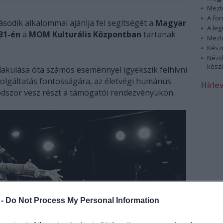
Mezt
A fo
sodik alkalommal ajánlja fel segítségét a
Magyar
A leg
31-én
a
MOM Kulturális Központban
tartanak
Mezt
Kész
Nézd
készü
akulása óta számos eseménnyel igyekszik felhívni
zolgáltatás fontosságára, az életvégi humánus
Hírle
odszor vesz részt a támogatói rendezvényükön.
 -
Do Not Process My Personal Information