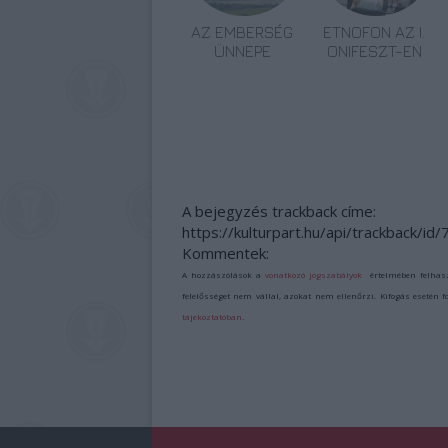
AZ EMBERSÉG
ETNOFON AZ I.
ÜNNEPE
ONIFESZT-EN
A bejegyzés trackback címe:
https://kulturpart.hu/api/trackback/id
Kommentek:
A hozzászólások a
vonatkozó jogszabályok
értelmében felhas
felelősséget nem vállal, azokat nem ellenőrzi. Kifogás esetén 
tájékoztatóban
.