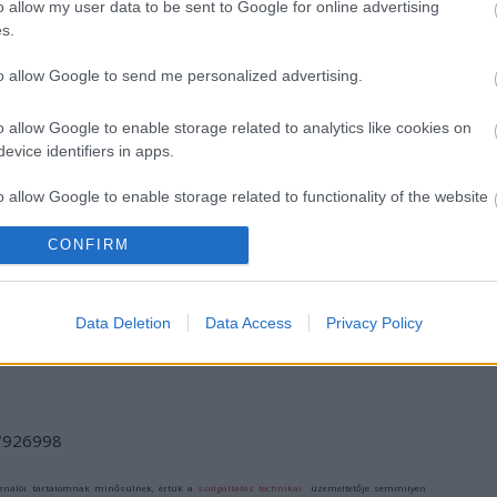
o allow my user data to be sent to Google for online advertising
s.
to allow Google to send me personalized advertising.
o allow Google to enable storage related to analytics like cookies on
evice identifiers in apps.
IMÁDJA A
ŐSHONOSOK A
KÖRFORGÁSBAN
TÁNCOT? AKKOR
HAZÁBAN
– TRADÍCIÓ ÉS
o allow Google to enable storage related to functionality of the website
MISKOLCON A
MODERNITÁS
HELYE!
EGY ÚJ,
CONFIRM
FORMABONTÓ
o allow Google to enable storage related to personalization.
DIVATSZÍNHÁZI
ELŐADÁSÁBAN
o allow Google to enable storage related to security, including
Data Deletion
Data Access
Privacy Policy
cation functionality and fraud prevention, and other user protection.
/7926998
ználói tartalomnak minősülnek, értük a
szolgáltatás technikai
üzemeltetője semmilyen