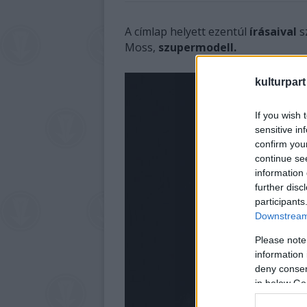
A címlap helyett ezentúl
írásaival
s
Moss,
szupermodell.
kulturpart
If you wish 
sensitive in
confirm you
continue se
information 
further disc
participants
Downstream 
Please note
information 
deny consent
in below Go