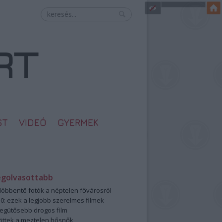
ST
VIDEÓ
GYERMEK
egolvasottabb
öbbentő fotók a néptelen fővárosról
0: ezek a legjobb szerelmes filmek
legütősebb drogos film
öttek a meztelen hősnők