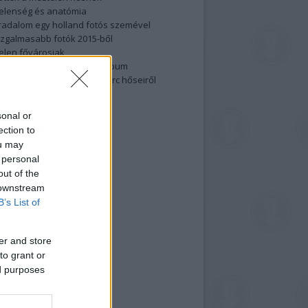
elenség és anatómia
rradalom egy holland fotós szemével
izgalmasabb fotók 2015-ből
elen fővárosiak
ülőben a nagy meztelen album
 meg a 48-as szabadságharc hőseiről
lt fotókat!
vél feliratkozás
sonal or
ection to
ou may
 personal
out of the
 downstream
B’s List of
er and store
to grant or
ed purposes