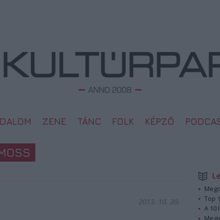
ODALOM
ZENE
TÁNC
FOLK
KÉPZŐ
PODCA
 MOSS
L
Megd
Top 1
2013. 10. 20.
A 10 
Megj