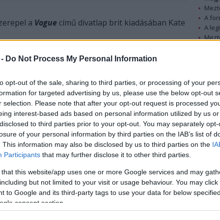
Mezt
A fo
zerepel a
Vogue
című divatlap brit kiadásában Kate
A leg
Mezt
Kész
Nézd
 -
Do Not Process My Personal Information
készü
Hírle
to opt-out of the sale, sharing to third parties, or processing of your per
formation for targeted advertising by us, please use the below opt-out s
r selection. Please note that after your opt-out request is processed y
eing interest-based ads based on personal information utilized by us or
disclosed to third parties prior to your opt-out. You may separately opt-
losure of your personal information by third parties on the IAB’s list of
. This information may also be disclosed by us to third parties on the
IA
Participants
that may further disclose it to other third parties.
 that this website/app uses one or more Google services and may gath
including but not limited to your visit or usage behaviour. You may click 
 to Google and its third-party tags to use your data for below specifi
ogle consent section.