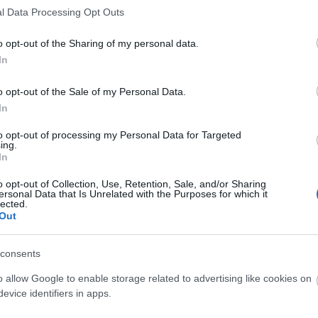
l Data Processing Opt Outs
o opt-out of the Sharing of my personal data.
In
ik majd meg az újságban. A csapat tagja lesz és a
tylistokkal, fotósokkal és modellekkel fog közösen
o opt-out of the Sale of my Personal Data.
ogue
.
In
sen harminchárom alkalommal szerepelt a magazin
to opt-out of processing my Personal Data for Targeted
ing.
In
tni a stílus iránti, kétségtelenül briliáns érzékét és
o opt-out of Collection, Use, Retention, Sale, and/or Sharing
ersonal Data that Is Unrelated with the Purposes for which it
ondta Alexandra Shulman főszerkesztő.
lected.
Out
consents
o allow Google to enable storage related to advertising like cookies on
evice identifiers in apps.