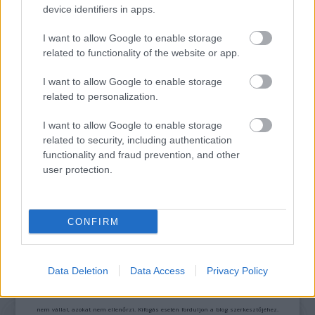
device identifiers in apps.
ONE MORE LIKE: A MAGYAR SPORTDRÁMA, AMI
I want to allow Google to enable storage
MEGHÓDÍTOTTA LAS VEGAST IS
related to functionality of the website or app.
I want to allow Google to enable storage
related to personalization.
I want to allow Google to enable storage
related to security, including authentication
functionality and fraud prevention, and other
ENYEDI ILDIKÓ ÉS PAOLO SORRENTINO ÚJ
user protection.
FILMJEIT IS DÍJAZTÁK VELENCÉBEN
CONFIRM
A bejegyzés trackback címe:
https://kulturpart.hu/api/trackback/id/7927024
Kommentek:
Data Deletion
Data Access
Privacy Policy
A hozzászólások a
vonatkozó jogszabályok
értelmében felhasználói tartalomnak
minősülnek, értük a
szolgáltatás technikai
üzemeltetője semmilyen felelősséget
nem vállal, azokat nem ellenőrzi. Kifogás esetén forduljon a blog szerkesztőjéhez.