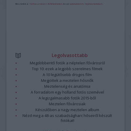
Részletek a
Felhasználási feltételekben
és az
adatvédelmi tájékoztatóban
.
Legolvasottabb
Megdöbbentő fotók a néptelen fővárosról
Top 10: ezek a legjobb szerelmes filmek
A 10 legütősebb drogos film
Megjöttek a meztelen hősnők
Meztelenség és anatómia
A forradalom egy holland fotós szemével
A legizgalmasabb fotók 2015-ből
Meztelen fővárosiak
Készülőben a nagy meztelen album
Nézd meg a 48-as szabadságharc hőseiről készült
fotókat!