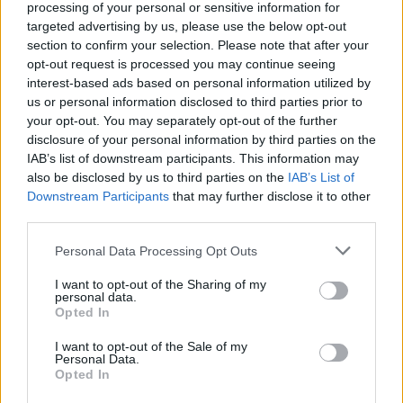
processing of your personal or sensitive information for
filmfesztivál fődíját
, a Kristály Glóbuszt. Azóta
targeted advertising by us, please use the below opt-out
több nemzetközi filmfesztiválon szerepelt,
section to confirm your selection. Please note that after your
Haifában elismerő oklevelet kapott
, a
opt-out request is processed you may continue seeing
napokban láthatta az ausztrál közönség
interest-based ads based on personal information utilized by
Adelaide-ban, a dél-koreai nézőknek pedig a
us or personal information disclosed to third parties prior to
Puszani Nemzetközi Filmfesztiválon mutatták
your opt-out. You may separately opt-out of the further
disclosure of your personal information by third parties on the
be.
IAB’s list of downstream participants. This information may
also be disclosed by us to third parties on the
IAB’s List of
A Magyar Nemzeti Filmalap 180 millió
Downstream Participants
that may further disclose it to other
forinttal támogatta a filmet. A produkció
third parties.
európai koprodukcióban készült a magyar
Hunnia Film Stúdió és a német Intuit Pictures
Please note that this website/app uses one or more Google
Personal Data Processing Opt Outs
gyártásában, az osztrák Amour Fou és a
services and may gather and store information including but
not limited to your visit or usage behaviour. You may click to
I want to opt-out of the Sharing of my
francia Dolce Vita Films részvételével az
personal data.
grant or deny consent to Google and its third-party tags to
Európai Unió MEDIA Programja, az
Opted In
use your data for below specified purposes in below Google
Eurimages és a kulturális államtitkárság
consent section.
I want to opt-out of the Sale of my
támogatásával.
Personal Data.
Opted In
Forrás:
MTI