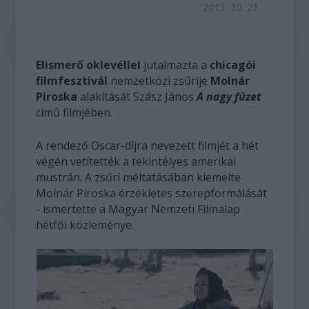
2013. 10. 21.
Elismerő oklevéllel
jutalmazta a
chicagói
filmfesztivál
nemzetközi zsűrije
Molnár
Piroska
alakítását Szász János
A nagy füzet
című filmjében.
A rendező Oscar-díjra nevezett filmjét a hét
végén vetítették a tekintélyes amerikai
mustrán. A zsűri méltatásában kiemelte
Molnár Piroska érzékletes szerepformálását
- ismertette a Magyar Nemzeti Filmalap
hétfői közleménye.