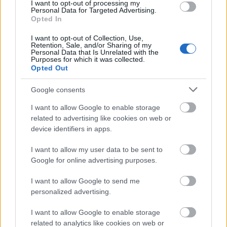
I want to opt-out of processing my
Personal Data for Targeted Advertising.
Opted In
I want to opt-out of Collection, Use,
Retention, Sale, and/or Sharing of my
USA
Film
Díjak
Szász János
Filmfesztivál
Magyar film
Personal Data that Is Unrelated with the
Színészek
Purposes for which it was collected.
Opted Out
Google consents
I want to allow Google to enable storage
related to advertising like cookies on web or
device identifiers in apps.
SZEMBE MERSZ NÉZNI AZZAL, AKIVÉ
I want to allow my user data to be sent to
VÁLHATTÁL VOLNA?
Google for online advertising purposes.
I want to allow Google to send me
personalized advertising.
I want to allow Google to enable storage
related to analytics like cookies on web or