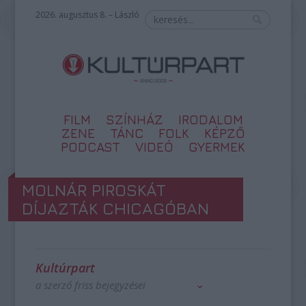
2026. augusztus 8. – László
FILM
SZÍNHÁZ
IRODALOM
ZENE
TÁNC
FOLK
KÉPZŐ
PODCAST
VIDEÓ
GYERMEK
MOLNÁR PIROSKÁT
DÍJAZTÁK CHICAGÓBAN
Kultúrpart
a szerző friss bejegyzései