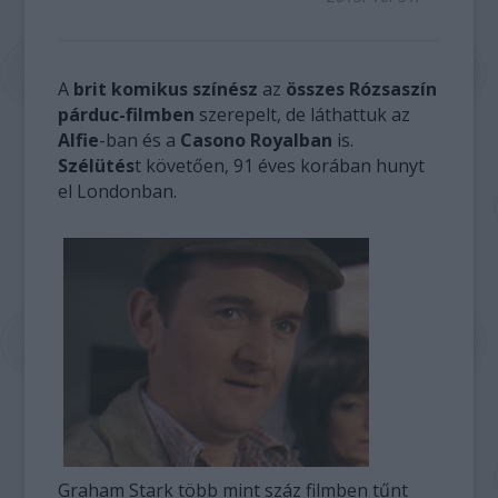
A
brit komikus színész
az
összes Rózsaszín
párduc-filmben
szerepelt, de láthattuk az
Alfie
-ban és a
Casono Royalban
is.
Szélütés
t követően, 91 éves korában hunyt
el Londonban.
Graham Stark több mint száz filmben tűnt