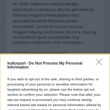
fel. Peter Sellersszel való barátsága
biztosította számára az állandó jelenlétet az
1964-es
Felügyelő életveszélyben
című
epizóddal kezdődő
Rózsaszín párduc
-
sorozatban.
Az első két részben Clouseau
felügyelő hallgatag asszisztensét játszotta, majd egy
sor különböző figurát személyesített meg -
tudósított a halálesetről a BBC hírszolgálata.
Az 1922-ben született színész
pantomimesként lépett először színpadra 13
kulturpart -
Do Not Process My Personal
éves korában Londonban. A Drámai
Information
Művészetek Akadémiáján tanult, majd
jelentkezett a királyi légierőhöz (RAF).
If you wish to opt-out of the sale, sharing to third parties, or
processing of your personal or sensitive information for
A világháborús években bajtársaival, a
targeted advertising by us, please use the below opt-out
későbbi filmcsillag Peter Sellersszel, illetve
section to confirm your selection. Please note that after your
Tony Hancock és Dick Emery színészekkel
opt-out request is processed you may continue seeing
együtt szórakoztatták az angol csapatokat,
interest-based ads based on personal information utilized by
amerre csak jártak. Számos szórakoztató
us or personal information disclosed to third parties prior to