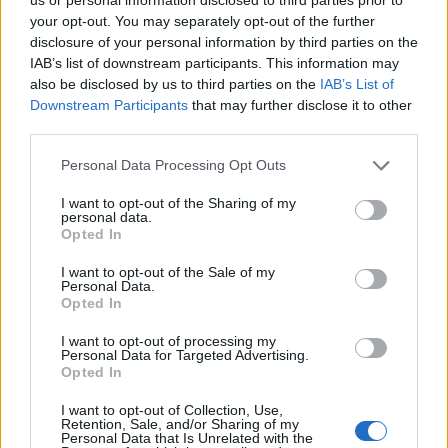
tévéműsorban, köztük a Benny Hill-showban
your opt-out. You may separately opt-out of the further
disclosure of your personal information by third parties on the
is feltűnt, mielőtt saját műsort kapott.
IAB’s list of downstream participants. This information may
also be disclosed by us to third parties on the
IAB’s List of
Két filmet is rendezett, és szenvedélyesen
Downstream Participants
that may further disclose it to other
fotózott. Főként barátairól és
third parties.
színészkollégáiról készült felvételeit több
kiállításon is bemutatták.
Please note that this website/app uses one or more Google
Personal Data Processing Opt Outs
services and may gather and store information including but
not limited to your visit or usage behaviour. You may click to
I want to opt-out of the Sharing of my
Forrás:
MTI
personal data.
grant or deny consent to Google and its third-party tags to
Opted In
use your data for below specified purposes in below Google
consent section.
I want to opt-out of the Sale of my
Personal Data.
Opted In
Film
Nagy-Britannia
Gyász
Komédia
I want to opt-out of processing my
Personal Data for Targeted Advertising.
Opted In
I want to opt-out of Collection, Use,
Retention, Sale, and/or Sharing of my
Personal Data that Is Unrelated with the