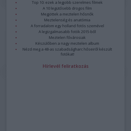
Top 10: ezek a legjobb szerelmes filmek
A 10 legütősebb drogos film
Megjöttek a meztelen hősnők
Meztelenség és anatómia
A forradalom egy holland fotós szemével
A legizgalmasabb fotók 2015-ből
Meztelen fővárosiak
Készülőben a nagy meztelen album
Nézd meg a 48-as szabadságharc hőseiről készült
fotókat!
Hírlevél feliratkozás