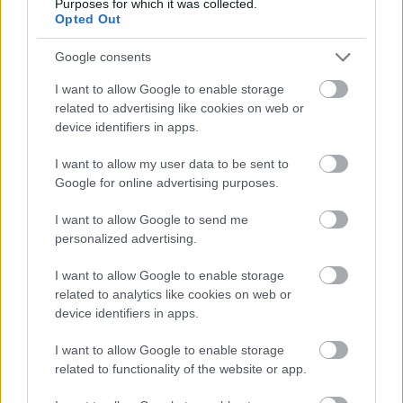
Purposes for which it was collected.
Opted Out
SZEMBE MERSZ NÉZNI AZZAL, AKIVÉ
Google consents
VÁLHATTÁL VOLNA?
I want to allow Google to enable storage
related to advertising like cookies on web or
device identifiers in apps.
I want to allow my user data to be sent to
Google for online advertising purposes.
TERMÉSZETFELETTI ERŐK ÉS ELFELEDETT
I want to allow Google to send me
TITKOK: ITT A SHELBY OAKS – A GONOSZ
personalized advertising.
NYOMÁBAN MAGYAR ELŐZETESE
I want to allow Google to enable storage
related to analytics like cookies on web or
device identifiers in apps.
I want to allow Google to enable storage
related to functionality of the website or app.