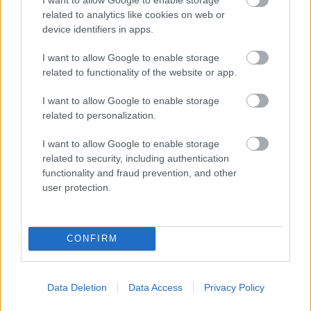
related to analytics like cookies on web or
device identifiers in apps.
I want to allow Google to enable storage
related to functionality of the website or app.
VARÁZSLATOS KALAND SZÍNEZI A NYARALÁST
I want to allow Google to enable storage
related to personalization.
I want to allow Google to enable storage
related to security, including authentication
functionality and fraud prevention, and other
user protection.
MÚZEUMUTCA TAVASZKÖSZÖNTŐ
CONFIRM
A bejegyzés trackback címe:
https://kulturpart.hu/api/trackback/id/7927622
Data Deletion
Data Access
Privacy Policy
Kommentek: