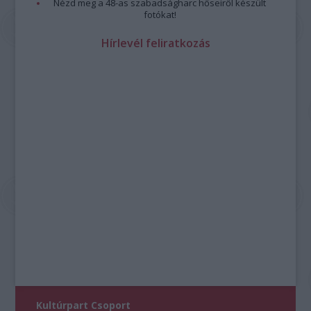
Nézd meg a 48-as szabadságharc hőseiről készült
fotókat!
Hírlevél feliratkozás
Kultúrpart Csoport