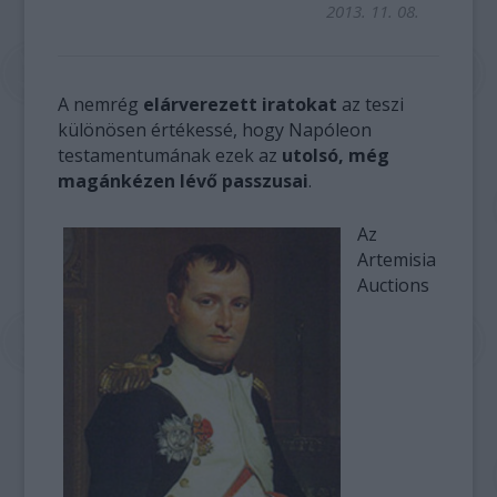
2013. 11. 08.
A nemrég
elárverezett iratokat
az teszi
különösen értékessé, hogy Napóleon
testamentumának ezek az
utolsó, még
magánkézen lévő passzusai
.
Az
Artemisia
Auctions