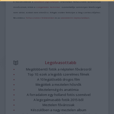
A hozzászólások a
vonatkozó jogszabályok
értelmében felhasználói tartalomnak
minősülnek, értük a
szolgáltatás technikai
üzemeltetője semmilyen felelősséget
nem vállal, azokat nem ellenőrzi. Kifogás esetén forduljon a blog szerkesztőjéhez.
Részletek a
Felhasználási feltételekben
és az
adatvédelmi tájékoztatóban
.
Legolvasottabb
Megdöbbentő fotók a néptelen fővárosról
Top 10: ezek a legjobb szerelmes filmek
A 10 legütősebb drogos film
Megjöttek a meztelen hősnők
Meztelenség és anatómia
A forradalom egy holland fotós szemével
A legizgalmasabb fotók 2015-ből
Meztelen fővárosiak
Készülőben a nagy meztelen album