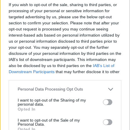
Montholon mellett Bertrand és Marchand
If you wish to opt-out of the sale, sharing to third parties, or
grófokat - és felosztotta Szent Ilonán lévő
processing of your personal or sensitive information for
javait, elkerülendő, hogy az ingóságokat zár
targeted advertising by us, please use the below opt-out
section to confirm your selection. Please note that after your
alá vegyék. A bútorokat, ékszereket,
opt-out request is processed you may continue seeing
könyveket és egyéb tárgyakat Napóleon hű
interest-based ads based on personal information utilized by
támogatóira és az anyjára hagyományozta.
us or personal information disclosed to third parties prior to
your opt-out. You may separately opt-out of the further
Bonaparte Napóleon több példányt is írt
disclosure of your personal information by third parties on the
végrendeletéből. Már nagyon gyenge volt,
IAB’s list of downstream participants. This information may
amikor megírta ezt a két záradékot, és
also be disclosed by us to third parties on the
IAB’s List of
szárnysegédjét kérte meg arra, hogy
Downstream Participants
that may further disclose it to other
készítsen másolatot, mert attól tartott, hogy
third parties.
az angolok megsemmisítik az eredetit.
Please note that this website/app uses one or more Google
Personal Data Processing Opt Outs
Montholon ugyanolyan papírt, tintát és tollat
services and may gather and store information including but
használt, mint Napóleon, és több helyen is
not limited to your visit or usage behaviour. You may click to
I want to opt-out of the Sharing of my
kézjegyével látta el a másolatot.
personal data.
grant or deny consent to Google and its third-party tags to
Opted In
use your data for below specified purposes in below Google
Napóleon egyébiránt nem tévedett az
consent section.
I want to opt-out of the Sale of my
angolokkal kapcsolatban, a britek ugyan
Personal Data.
Opted In