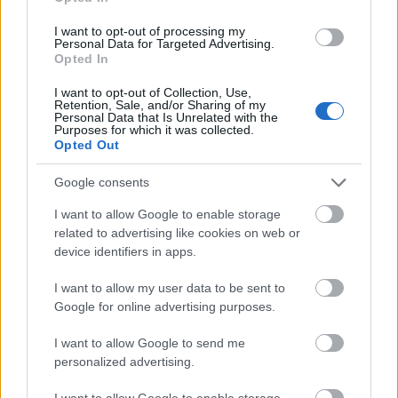
megőrizték a korzikai végrendeletét, de csak
évtizedek múltán adták át a franciáknak. A
I want to opt-out of processing my
végrendelet eredetije manapság a párizsi
Personal Data for Targeted Advertising.
Opted In
nemzeti levéltárban látható.
I want to opt-out of Collection, Use,
Forrás:
MTI
Retention, Sale, and/or Sharing of my
Personal Data that Is Unrelated with the
Purposes for which it was collected.
Opted Out
Google consents
Történelem
Franciaország
Aukció
Lavór
I want to allow Google to enable storage
related to advertising like cookies on web or
device identifiers in apps.
I want to allow my user data to be sent to
Google for online advertising purposes.
I want to allow Google to send me
LÉTEZIK GYÓGYÍTÓ MÚZEUM?!
personalized advertising.
I want to allow Google to enable storage