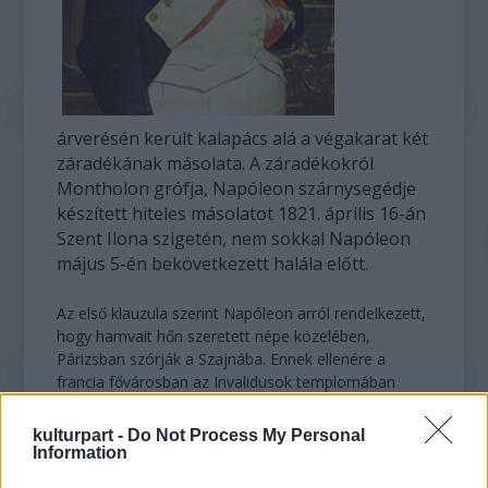
árverésén került kalapács alá a végakarat két
záradékának másolata. A záradékokról
Montholon grófja, Napóleon szárnysegédje
készített hiteles másolatot 1821. április 16-án
Szent Ilona szigetén, nem sokkal Napóleon
május 5-én bekövetkezett halála előtt.
Az első klauzula szerint Napóleon arról rendelkezett,
hogy hamvait hőn szeretett népe közelében,
Párizsban szórják a Szajnába. Ennek ellenére a
francia fővárosban az Invalidusok templomában
helyezték örök nyugalomra.
kulturpart -
Do Not Process My Personal
Napóleon a második záradékban
Information
megnevezte végrendeletének végrehajtóit -