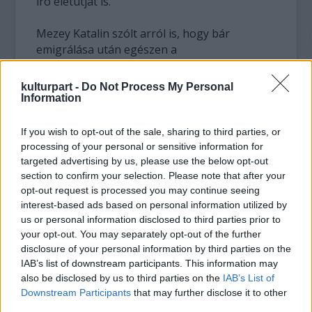
író életútját is.
Mezey Katalin szólt arról is, hogy bár
emigrálása után egészen a
rendszerváltozásig szinte a nevét sem
lehetett kiejteni, Határ Győző a fiatalabb író-,
kulturpart -
Do Not Process My Personal
költőgenerációk számára sem volt
Information
ismeretlen. Ez annak volt köszönhető, hogy a
művész folyamatosan figyelemmel kísérte a
If you wish to opt-out of the sale, sharing to third parties, or
magyarországi könyvkiadást, recenziói a
processing of your personal or sensitive information for
Szabad Európa Rádióban és a BBC kulturális
targeted advertising by us, please use the below opt-out
section to confirm your selection. Please note that after your
műsoraiban voltak hallhatók. "Egy végtelenül
opt-out request is processed you may continue seeing
szerető, gondoskodó, értékelő tekintetként
interest-based ads based on personal information utilized by
volt jelen, aki elfogulatlanul figyelte a magyar
us or personal information disclosed to third parties prior to
irodalom újdonságait és alakulását" -
your opt-out. You may separately opt-out of the further
jellemezte a külföldről a magyar nyelv és a
disclosure of your personal information by third parties on the
magyar alkotók közelébe vágyó költőt az
IAB’s list of downstream participants. This information may
alapítvány elnöke.
also be disclosed by us to third parties on the
IAB’s List of
Downstream Participants
that may further disclose it to other
third parties.