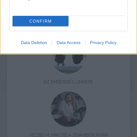
Irodalom
Évforduló
Költészet
Magyar irodalom
CONFIRM
Emigráció
Data Deletion
Data Access
Privacy Policy
AZ EMBERSÉG ÜNNEPE
VECSEI H. MIKLÓS A ZSÁMBÉKI NYÁRI