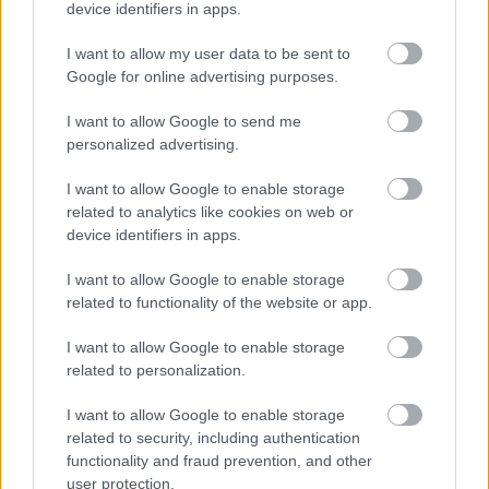
device identifiers in apps.
színházi, képzőművészeti és önbeszámolói,
valamint könyvbemutatói révén tartott
I want to allow my user data to be sent to
kapcsolatot a hazai irodalommal és az
Google for online advertising purposes.
anyaországgal.
I want to allow Google to send me
Mint azt Mezey Katalin egy korábbi
personalized advertising.
interjúban megfogalmazta, Határ az egyik
I want to allow Google to enable storage
legnagyobb formátumú költője, írója,
related to analytics like cookies on web or
gondolkodója volt a 20-21. századi magyar
device identifiers in apps.
kultúrának. Sokrétű lírai életművében
visszatükröződnek a 20. század modernista
I want to allow Google to enable storage
irányzatai, és jelentős alkotóerővel bíró
related to functionality of the website or app.
költészetet hagyott maga után a
legklasszikusabb kötött formákban,
I want to allow Google to enable storage
dalformákban, illetve a nyugat-európai
related to personalization.
versformákban.
I want to allow Google to enable storage
related to security, including authentication
Forrás:
MTI
functionality and fraud prevention, and other
user protection.