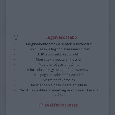
Legolvasottabb
Megdöbbentő fotók a néptelen fővárosról
Top 10: ezek a legjobb szerelmes filmek
A 10 legütősebb drogos film
Megjöttek a meztelen hősnők
Meztelenség és anatómia
A forradalom egy holland fotós szemével
A legizgalmasabb fotók 2015-ből
Meztelen fővárosiak
Készülőben a nagy meztelen album
Nézd meg a 48-as szabadságharc hőseiről készült
fotókat!
Hírlevél feliratkozás