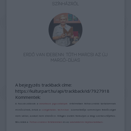
SZÍNHÁZRÓL
ERDŐ VAN IDEBENN: TÓTH MARCSI AZ ÚJ
MARGÓ-DÍJAS
A bejegyzés trackback címe:
https://kulturpart.hu/api/trackback/id/7927918
Kommentek:
A hozzászólások a
vonatkozó jogszabályok
értelmében felhasználói tartalomnak
minősülnek, értük a
szolgáltatás technikai
üzemeltetője semmilyen felelősséget
nem vállal, azokat nem ellenőrzi. Kifogás esetén forduljon a blog szerkesztőjéhez.
Részletek a
Felhasználási feltételekben
és az
adatvédelmi tájékoztatóban
.