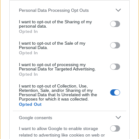
Please note that this website/app uses one or more Google
Personal Data Processing Opt Outs
services and may gather and store information including but
not limited to your visit or usage behaviour. You may click to
I want to opt-out of the Sharing of my
personal data.
grant or deny consent to Google and its third-party tags to
Opted In
use your data for below specified purposes in below Google
consent section.
I want to opt-out of the Sale of my
Personal Data.
Opted In
I want to opt-out of processing my
Personal Data for Targeted Advertising.
Opted In
I want to opt-out of Collection, Use,
Gyémánt László: Határ Győző portréja (Forrás: pim.hu)
Retention, Sale, and/or Sharing of my
Personal Data that Is Unrelated with the
Purposes for which it was collected.
Határ Győző Angliában első köteteit maga
Opted Out
készítette el, ő maga szedte, tördelte, majd
bekötette azokat, kinyomtatta és elküldte
Google consents
barátainak. Miután elszakadt
I want to allow Google to enable storage
Magyarországtól, csak a BBC-ben és a
related to advertising like cookies on web or
Szabad Európa Rádióban hallható zenei,