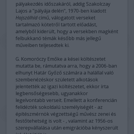
pályakezdés időszakáról, addig Szakolczay
Lajos a "pályája delén", 1970-ben kiadott
Hajszálhíd
című, válogatott verseket
tartalmazó kötetről tartott előadást,
amelyből kiderült, hogy a versekben magként
felbukkanó témák később más jellegű
műveiben teljesedtek ki.
G. Komoróczy Emőke a kései költészetet
mutatta be, rámutatva arra, hogy a 2006-ban
elhunyt Határ Győző számára a halállal való
szembenézéskor született alkotások
jelentették az igazi költészetet, ekkor írta
legbensőségesebb, ugyanakkor
legelvontabb verseit. Emellett a konferencián
felidézték sokoldalú személyiségét - az
építészmérnök végzettségű művész zenei és
festőtehetség is volt - , valamint az 1956-os
szerepvállalása után emigrációba kényszerült