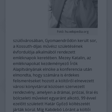
Fotó: hu.wikipedia.org
szülővárosában, Gyomaendrődön került sor,
a Kossuth-díjas művész születésének
évfordulója alkalmából rendezett
emléknapok keretében. Mezey Katalin, az
emléknapokat kezdeményező Írók
Alapítványának elnöke a konferencia után
elmondta, hogy számára is érdekes
felismeréseket hozott a költőről elnevezett
városi könyvtárral közösen szervezett
rendezvény, amelyen a drámai, prózai, lírai és
bölcseleti műveket egyaránt alkotó, 99 évvel
ezelőtt született Határ Győző költészetét
járták körül. Míg Kabdebó Lóránt a költői